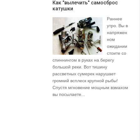
Как "вылечить" самосброс
катушки
З
Раннее
утро. Вы в
напряжен
ном
ожидании
стоите со
спиннингом в руках на берегу
их
большой реки. Вот тишину
пр
рассветных сумерек нарушает
ко
громкий всплеск крупной рыбы!
ле
Спустя мгновение мощным взмахом
вы посылаете...