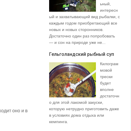
ьный,
интересн
ый и захватывающий вид рыбалки, с
35
каждым годом приобретающий все
со
новых и новых сторонников.
вз
Достаточно один раз попробовать
пр
— и сон на природе уже не...
щу
та
Гельголандский рыбный суп
на.
Килограм
Уз
мовой
(S
трески
будет
вполне
достаточн
о для этой лакомой закуски,
которую нетрудно приготовить даже
одит оно и в
в условиях дома отдыха или
не
кемпинга.
ло