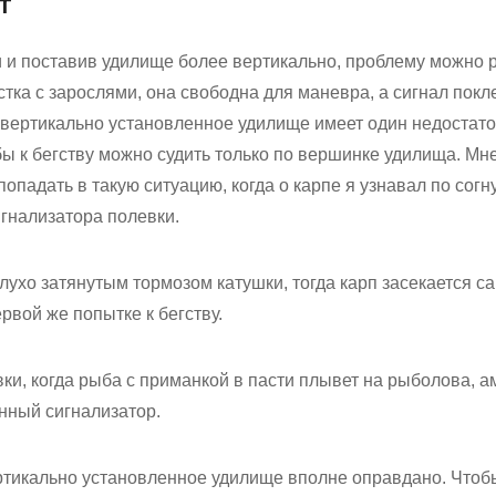
т
и и поставив удилище более вертикально, проблему можно 
астка с зарослями, она свободна для маневра, а сигнал пок
вертикально установленное удилище имеет один недостаток
 к бегству можно судить только по вершинке удилища. Мн
опадать в такую ситуацию, когда о карпе я узнавал по сог
игнализатора полевки.
лухо затянутым тормозом катушки, тогда карп засекается са
рвой же попытке к бегству.
ки, когда рыба с приманкой в пасти плывет на рыболова, а
нный сигнализатор.
ртикально установленное удилище вполне оправдано. Чтоб