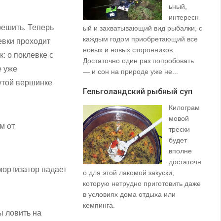
ьный,
интересн
решить. Теперь
ый и захватывающий вид рыбалки, с
35
каждым годом приобретающий все
со
левки проходит
новых и новых сторонников.
вз
: о поклевке с
Достаточно один раз попробовать
пр
е уже
— и сон на природе уже не...
щу
нутой вершинке
та
Гельголандский рыбный суп
на.
Килограм
Уз
мовой
(S
м от
трески
будет
вполне
достаточн
мортизатор падает
о для этой лакомой закуски,
которую нетрудно приготовить даже
в условиях дома отдыха или
не
кемпинга.
ы ловить на
ло