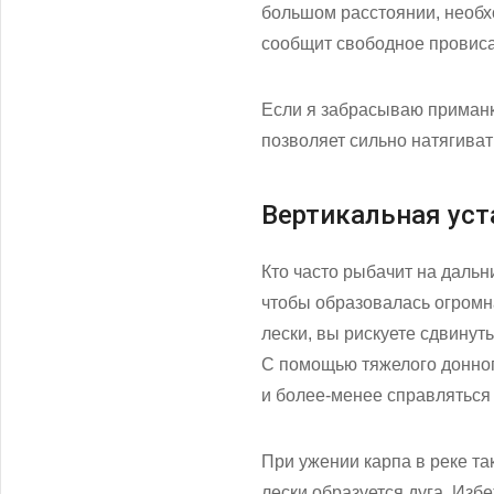
большом расстоянии, необх
сообщит свободное провиса
Если я забрасываю приманку
позволяет сильно натягиват
Вертикальная уст
Кто часто рыбачит на дальни
чтобы образовалась огромн
лески, вы рискуете сдвинут
С помощью тяжелого донног
и более-менее справляться с
При ужении карпа в реке т
лески образуется дуга. Изб