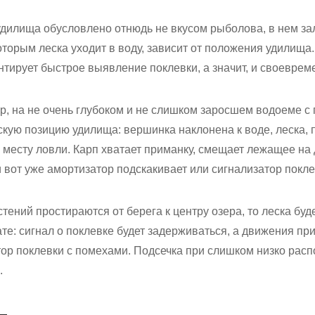
 удилища обусловлено отнюдь не вкусом рыболова, в нем з
которым леска уходит в воду, зависит от положения удилища
тирует быстрое выявление поклевки, а значит, и своеврем
р, на не очень глубоком и не слишком заросшем водоеме с 
кую позицию удилища: вершинка наклонена к воде, леска, 
 месту ловли. Карп хватает приманку, смещает лежащее на 
и вот уже амортизатор подскакивает или сигнализатор покле
тений простираются от берега к центру озера, то леска буд
ате: сигнал о поклевке будет задерживаться, а движения пр
тор поклевки с помехами. Подсечка при слишком низко рас
.