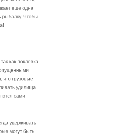
икает еще одна
ь рыбалку. Чтобы
а!
так как поклевка
с опущенными
, что грузовые
вливать удилища
ляются сами
егда удерживать
рые могут быть