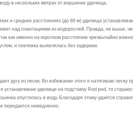
в воду в нескольких метрах от вершинки удилища.
тких и средних расстояниях (до 80 м) удилища устанавлива
а ловят над плантациями из водорослей. Правда, не выше, че
так как именно на коротком расстоянии чрезвычайно важно
углом, и поклевка выявлялась без задержки.
дают дугу из лески. Во избежание этого я натягиваю леску 
 я устанавливаю удилище на подставку Rod pod, то стараюс
ршинка опустилась в воду. Благодаря этому удается справит
ке передается немедленно.