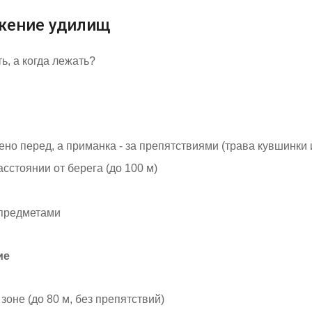
жение удилищ
ь, а когда лежать?
но перед, а приманка - за препятствиями (трава кувшинки и 
сстоянии от берега (до 100 м)
 предметами
ие
зоне (до 80 м, без препятствий)