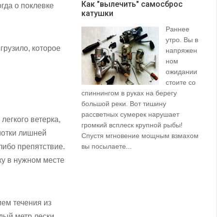
Как "вылечить" самосброс
гда о поклевке
катушки
З
Раннее
утро. Вы в
грузило, которое
напряжен
ном
ожидании
стоите со
спиннингом в руках на берегу
их
большой реки. Вот тишину
пр
рассветных сумерек нарушает
ко
 легкого ветерка,
громкий всплеск крупной рыбы!
ле
мотки лишней
Спустя мгновение мощным взмахом
-либо препятствие.
вы посылаете...
ку в нужном месте
ием течения из
дый метр лески,