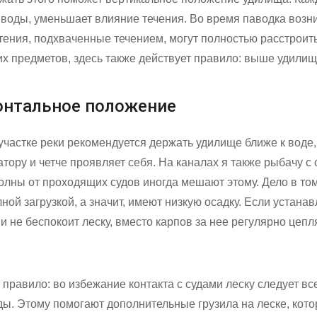
 воды, уменьшает влияние течения. Во время паводка возн
стения, подхваченные течением, могут полностью расстроит
их предметов, здесь также действует правило: выше удилищ
зонтальное положение
участке реки рекомендуется держать удилище ближе к воде, 
тору и четче проявляет себя. На каналах я также рыбачу 
лны от проходящих судов иногда мешают этому. Дело в том
лной загрузкой, а значит, имеют низкую осадку. Если устана
 и не беспокоит леску, вместо карпов за нее регулярно цеп
 правило: во избежание контакта с судами леску следует вс
ды. Этому помогают дополнительные грузила на леске, кото