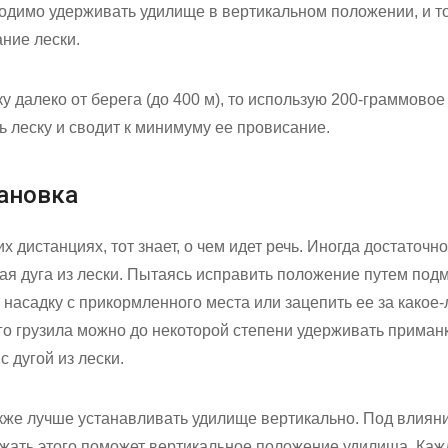
одимо удерживать удилище в вертикальном положении, и то
ние лески.
 далеко от берега (до 400 м), то использую 200-граммовое 
ь леску и сводит к минимуму ее провисание.
ановка
х дистанциях, тот знает, о чем идет речь. Иногда достаточно
ая дуга из лески. Пытаясь исправить положение путем под
ь насадку с прикормленного места или зацепить ее за какое
о грузила можно до некоторой степени удерживать приман
 дугой из лески.
акже лучше устанавливать удилище вертикально. Под влиян
ежать этого поможет вертикальное положение удилища. Каж