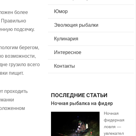
Юмор
аложен более
. Правильно
Эволюция рыбалки
енную подсечку.
Кулинария
пологим берегом,
Интересное
по возможности,
дне грузило всего
Контакты
вки пищит.
ет проходить
ПОСЛЕДНИЕ СТАТЬИ
иманки
Ночная рыбалка на фидер
В 
положенном
Ночная
фидерная
ловля —
увлекател