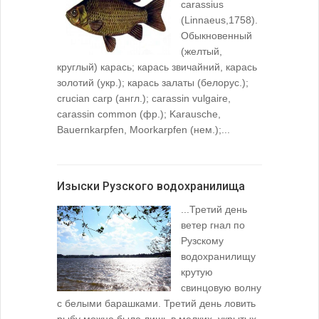
carassius
(Linnaeus,1758).
Обыкновенный
(желтый,
круглый) карась; карась звичайний, карась
золотий (укр.); карась залаты (белорус.);
crucian carp (англ.); carassin vulgaire,
carassin common (фр.); Karausche,
Bauernkarpfen, Moorkarpfen (нем.);...
Изыски Рузского водохранилища
...Третий день
ветер гнал по
Рузскому
водохранилищу
крутую
свинцовую волну
с белыми барашками. Третий день ловить
рыбу можно было лишь в мелких, укрытых