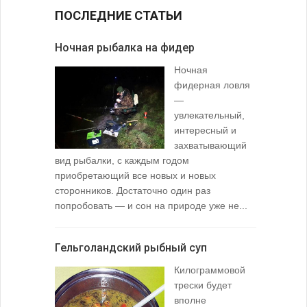
ПОСЛЕДНИЕ СТАТЬИ
Ночная рыбалка на фидер
В желудк
Ночная
фидерная ловля
—
увлекательный,
интересный и
захватывающий
вид рыбалки, с каждым годом
содержимо
приобретающий все новых и новых
взглянуть 
сторонников. Достаточно один раз
Тысячи охо
попробовать — и сон на природе уже не...
вопросом: 
любимой ры
Гельголандский рыбный суп
Узел для
Килограммовой
(Spade En
трески будет
вполне