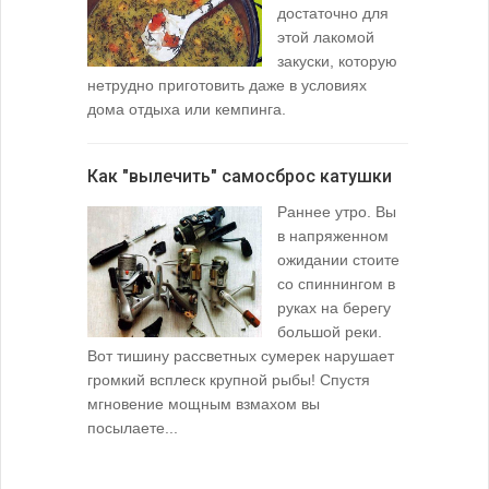
достаточно для
этой лакомой
закуски, которую
нетрудно приготовить даже в условиях
дома отдыха или кемпинга.
лопаточко
Как "вылечить" самосброс катушки
За лещом
Раннее утро. Вы
в напряженном
ожидании стоите
со спиннингом в
руках на берегу
большой реки.
Вот тишину рассветных сумерек нарушает
поклевку: 
громкий всплеск крупной рыбы! Спустя
кормушкой 
мгновение мощным взмахом вы
посылаете...