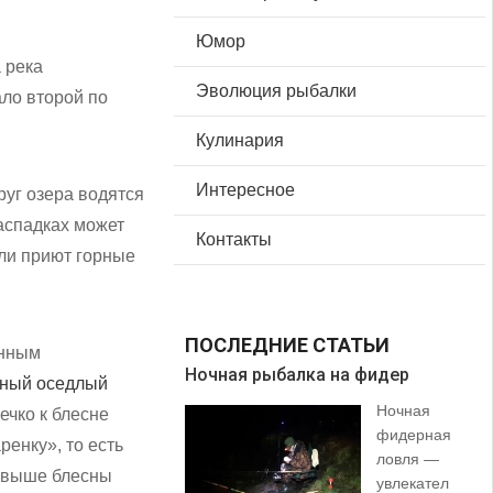
Юмор
 река
Эволюция рыбалки
ало второй по
Кулинария
Интересное
руг озера водятся
аспадках может
Контакты
шли приют горные
ПОСЛЕДНИЕ СТАТЬИ
енным
Ночная рыбалка на фидер
В 
ный оседлый
Ночная
ечко к блесне
фидерная
енку», то есть
ловля —
е выше блесны
увлекател