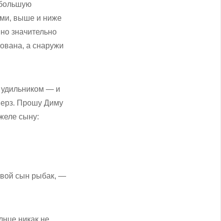
 большую
ами, выше и ниже
 но значительно
ована, а снаружи
х удильником — и
мерз. Прошу Диму
желе сыну:
твой сын рыбак, —
лнце никак не