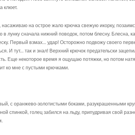
а клюет.
, насаживаю на острое жало крючка свежую икорку, позаим
 в лунку сначала нижний поводок, потом блесну. Блесна, ка
еску. Первый взмах... удар! Осторожно подвожу своего перв
ся. И тут... так и знал! Верхний крючок предательски зацеп
асть. Еще некоторое время я ощущаю потяжки, но потом нат
дит ко мне с пустыми крючками.
ивый, с оранжево-золотистыми боками, разукрашенными кр
ой спинкой, голец забился на льду, припудривая свой раз
м.