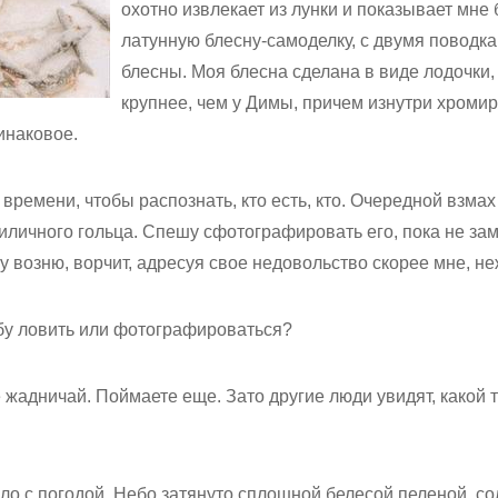
охотно извлекает из лунки и показывает мне
латунную блесну-самоделку, с двумя поводк
блесны. Моя блесна сделана в виде лодочки,
крупнее, чем у Димы, причем изнутри хромир
инаковое.
времени, чтобы распознать, кто есть, кто. Очередной взма
иличного гольца. Спешу сфотографировать его, пока не за
у возню, ворчит, адресуя свое недовольство скорее мне, не
бу ловить или фотографироваться?
е жадничай. Поймаете еще. Зато другие люди увидят, какой 
ло с погодой. Небо затянуто сплошной белесой пеленой, со