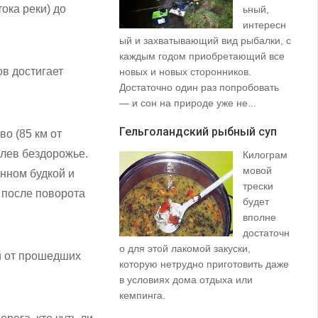
тока реки) до
ьный,
интересн
ый и захватывающий вид рыбалки, с
35
каждым годом приобретающий все
со
в достигает
новых и новых сторонников.
вз
Достаточно один раз попробовать
пр
— и сон на природе уже не...
щу
та
Гельголандский рыбный суп
о (85 км от
на.
олев бездорожье.
Килограм
Уз
мовой
анном будкой и
(S
трески
, после поворота
будет
вполне
достаточн
о для этой лакомой закуски,
ей от прошедших
которую нетрудно приготовить даже
в условиях дома отдыха или
не
кемпинга.
ло