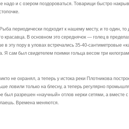
е надо и с озером поздороваться. Товарищи быстро накрыв
стопочке.
Рыба периодически подходит к нашему месту, и то один, то
о красавца. В основном это середнячок — голец в пределах 
 в эту пору в уловах встречались 35-40-сантиметровые «к
. Я сам был свидетелем поимки гольца весом три килограм
икто не охранял, а теперь у истока реки Плотникова постро
ьше ловили только на блесну, а теперь регулярно промышл
ре был разрешен «научный» отлов нерки сетями, а вместе с
делаешь. Времена меняются.