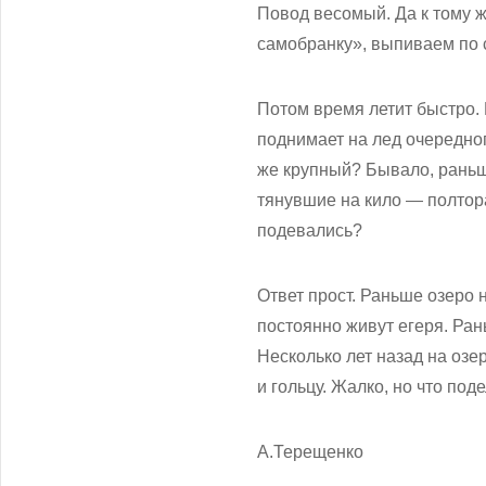
Повод весомый. Да к тому ж
самобранку», выпиваем по 
Потом время летит быстро. 
поднимает на лед очередног
же крупный? Бывало, раньше
тянувшие на кило — полтора
подевались?
Ответ прост. Раньше озеро н
постоянно живут егеря. Ран
Несколько лет назад на озе
и гольцу. Жалко, но что по
А.Терещенко