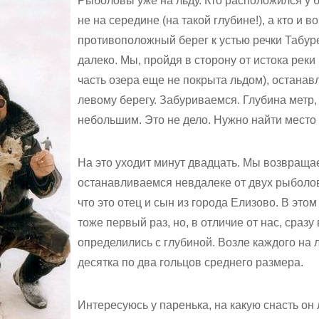
Рыболовы уже на льду. Кто расположился у бе
не на середине (на такой глубине!), а кто и в
противоположный берег к устью речки Табуре
далеко. Мы, пройдя в сторону от истока реки
часть озера еще не покрыта льдом), останав
левому берегу. Забуриваемся. Глубина метр,
небольшим. Это не дело. Нужно найти место
На это уходит минут двадцать. Мы возвраща
останавливаемся невдалеке от двух рыболо
что это отец и сын из города Елизово. В этом
тоже первый раз, но, в отличие от нас, сразу
определились с глубиной. Возле каждого на 
десятка по два гольцов среднего размера.
Интересуюсь у паренька, на какую снасть он 