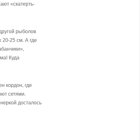
ают «скатерть-
 другой рыболов
20-25 см. А где
абанчики»,
ма! Куда
ен кордон, где
яют сетями.
 неркой досталось