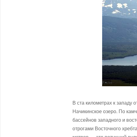
В ста километрах к западу 
Начикинское озеро. По кам
бассейнов западного и вост
отрогами Восточного хребт