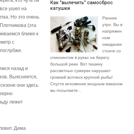
рега, кто чуть ли
Как "вылечить" самосброс
катушки
З
овсе ушел на
тка. Но это очень
Раннее
утро. Вы в
 Плотникова (эта
напряжен
ливаемся ближе к
ном
 метр с
ожидании
 поглубже.
стоите со
спиннингом в руках на берегу
их
большой реки. Вот тишину
пр
емся назад и
рассветных сумерек нарушает
ко
вов. Выясняется,
громкий всплеск крупной рыбы!
ле
Спустя мгновение мощным взмахом
 сезоне они здесь
вы посылаете...
 верно
льду лежит
ловит. Дима