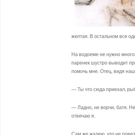
желтая. В остальном все од
На водоеме не нужно много 
паренек шустро выводит пр
помочь мне. Отец, видя наш
— Ты что сюда приехал, ры
— Ладно, не ворчи, батя. Н
отвечаю я.
Сам же жалею, что не повез