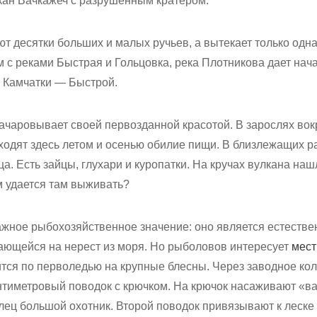
кан Вачкажеч с разрушенным кратером.
т десятки больших и малых ручьев, а вытекает только одна
 с реками Быстрая и Гольцовка, река Плотникова дает нач
е Камчатки — Быстрой.
ачаровывает своей первозданной красотой. В зарослях вок
ходят здесь летом и осенью обилие пищи. В близлежащих р
ца. Есть зайцы, глухари и куропатки. На кручах вулкана на
м удается там выживать?
ажное рыбохозяйственное значение: оно является естеств
ающейся на нерест из моря. Но рыболовов интересует
мест
тся по перволедью на крупные блесны. Через заводное кол
тиметровый поводок с крючком. На крючок насаживают «вар
олец большой охотник. Второй поводок привязывают к леск