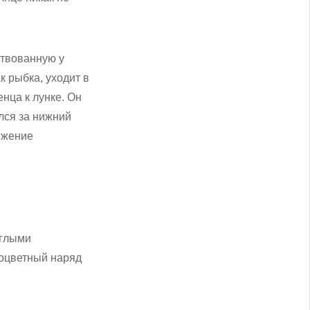
ствованную у
к рыбка, уходит в
енца к лунке. Он
ился за нижний
яжение
углыми
ноцветный наряд