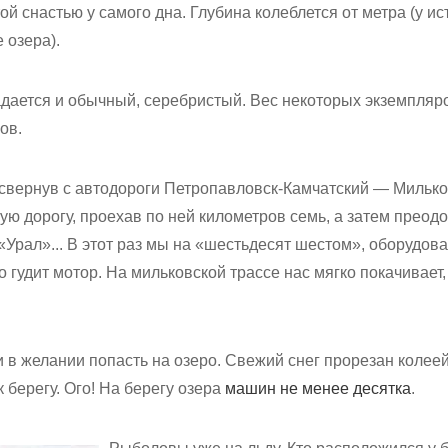
ой снастью у самого дна. Глубина колеблется от метра (у ис
 озера).
адается и обычный, серебристый. Вес некоторых экземпляро
ов.
свернув с автодороги Петропавловск-Камчатский — Мильков
ую дорогу, проехав по ней километров семь, а затем преод
«Урал»... В этот раз мы на «шестьдесят шестом», оборудов
о гудит мотор. На мильковской трассе нас мягко покачивает
и в желании попасть на озеро. Свежий снег прорезан коле
берегу. Ого! На берегу озера
машин не менее десятка
.