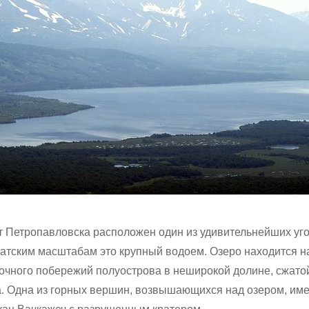
от Петропавловска расположен один из удивительнейших уг
чатским масштабам это крупный водоем. Озеро находится н
очного побережий полуострова в неширокой долине, сжатой
а. Одна из горных вершин, возвышающихся над озером, име