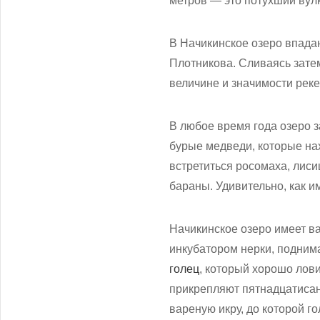
метров — это потухший вул
В Начикинское озеро впадаю
Плотникова. Сливаясь затем
величине и значимости рек
В любое время года озеро з
бурые медведи, которые на
встретиться росомаха, лиси
бараны. Удивительно, как и
Начикинское озеро имеет в
инкубатором нерки, подним
голец
, который хорошо лови
прикрепляют пятнадцатисан
вареную икру, до которой г