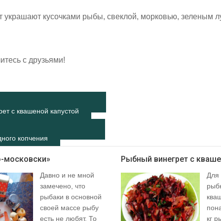
ет украшают кусочками рыбы, свеклой, морковью, зеленым л
итесь с друзьями!
ет с квашеной капустой
дного копчения
по-московски»
Рыбный винегрет с кваше
Давно и не мной
Для
замечено, что
рыбн
рыбаки в основной
ква
своей массе рыбу
пона
есть не любят. То
кг р