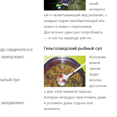
ьный,
интересн
ый и захватывающий вид рыбалки, с
35
каждым годом приобретающий все
со
новых и новых сторонников.
вз
Достаточно один раз попробовать
пр
— и сон на природе уже не...
щу
та
Гельголандский рыбный суп
ду, сардинопса и
на.
 припускают,
Килограм
Уз
мовой
(S
трески
будет
чатый лук-
вполне
достаточн
о для этой лакомой закуски,
которую нетрудно приготовить даже
, заправляют
в условиях дома отдыха или
не
кемпинга.
ло