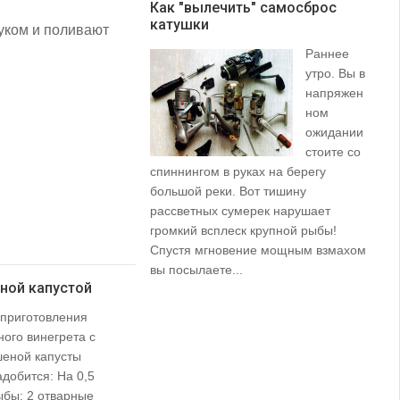
Как "вылечить" самосброс
катушки
З
уком и поливают
Раннее
утро. Вы в
напряжен
ном
ожидании
стоите со
спиннингом в руках на берегу
их
большой реки. Вот тишину
пр
рассветных сумерек нарушает
ко
громкий всплеск крупной рыбы!
ле
Спустя мгновение мощным взмахом
вы посылаете...
ной капустой
 приготовления
ого винегрета с
шеной капусты
добится: На 0,5
ыбы: 2 отварные