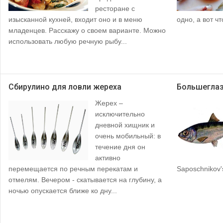
ресторане с
изысканной кухней, входит оно и в меню
одно, а вот чт
младенцев. Расскажу о своем варианте. Можно
использовать любую речную рыбу...
Сбирулино для ловли жереха
Большеглаз
Жерех –
исключительно
дневной хищник и
очень мобильный: в
течение дня он
активно
перемещается по речным перекатам и
Saposchnikov's
отмелям. Вечером - скатывается на глубину, а
ночью опускается ближе ко дну...