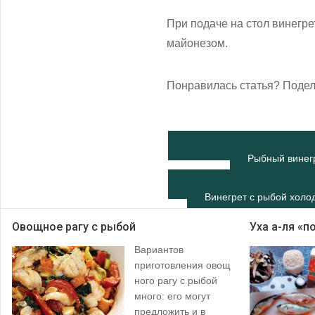
При подаче на стол винегр
майонезом.
Понравилась статья? Подел
Рыбный винегр
Винегрет с рыбой холо
Овощное рагу с рыбой
Уха а-ля «
Вариантов
приготовления овощ
ного рагу с рыбой
много: его могут
предложить и в