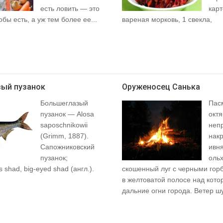
есть ловить — это
кар
обы есть, а уж тем более ее...
вареная морковь, 1 свекла,
ый пузанок
Оруженосец Санька
Большеглазый
Пас
пузанок — Alosa
октя
saposchnikowii
неп
(Grimm, 1887).
накр
Сапожниковский
ивн
пузанок;
ольх
 shad, big-eyed shad (англ.).
скошенный луг с черными горб
в желтоватой полосе над кот
дальние огни города. Ветер шу