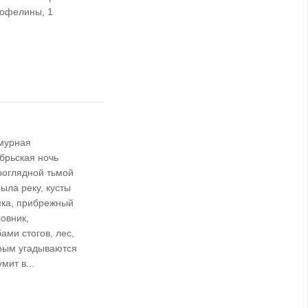
тофелины, 1
мурная
брьская ночь
роглядной тьмой
ыла реку, кусты
яка, прибрежный
овник,
ами стогов, лес,
орым угадываются
мит в...