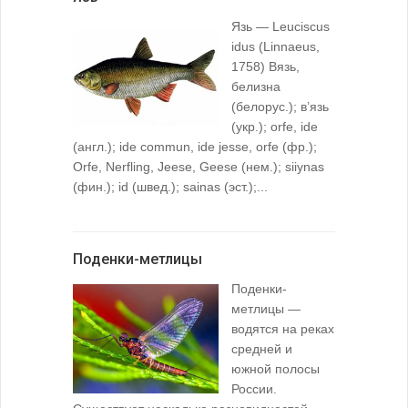
Язь — Leuciscus
idus (Linnaeus,
1758) Вязь,
белизна
(белорус.); в’язь
(укр.); orfe, ide
(англ.); ide commun, ide jesse, orfe (фр.);
Orfe, Nerfling, Jeese, Geese (нем.); siiynas
(фин.); id (швед.); sainas (эст.);...
Поденки-метлицы
Поденки-
метлицы —
водятся на реках
средней и
южной полосы
России.