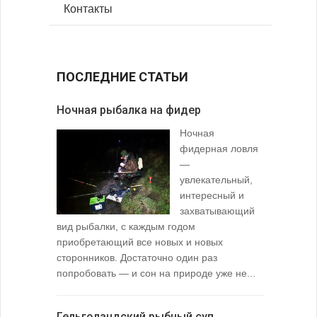
Контакты
ПОСЛЕДНИЕ СТАТЬИ
Ночная рыбалка на фидер
В желудк
Ночная
фидерная ловля
—
увлекательный,
интересный и
захватывающий
вид рыбалки, с каждым годом
содержимо
приобретающий все новых и новых
взглянуть 
сторонников. Достаточно один раз
Тысячи охо
попробовать — и сон на природе уже не...
вопросом: 
любимой ры
Гельголандский рыбный суп