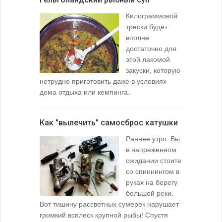
Узел для
Килограммовой
(Spade En
трески будет
вполне
достаточно для
этой лакомой
закуски, которую
нетрудно приготовить даже в условиях
дома отдыха или кемпинга.
лопаточко
Как "вылечить" самосброс катушки
За лещом
Раннее утро. Вы
в напряженном
ожидании стоите
со спиннингом в
руках на берегу
большой реки.
Вот тишину рассветных сумерек нарушает
поклевку: 
громкий всплеск крупной рыбы! Спустя