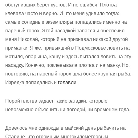
обступивших берег кустов. И не ошибся. Плотва
клевала часто и верно. И что меня удивило тогда:
самые солидные экземпляры попадались именно на
пареный горох. Этой насадкой запасся и обеспечил
меня Николай, который не признавал никакой другой
приманки. Я же, привыкший в Подмосковье ловить на
мотыля, опарыша, кашу и здесь пытался ловить на эту
насадку. Конечно, поклевывала плотва и на манку. Но,
повторяю, на пареный горох шла более крупная рыба.
Изредка попадались и
голавли
.
Порой плотва задает такие загадки, которые
невозможно объяснить ни погодой, ни временем года.
Довелось мне однажды в майский день рыбачить на
Старице, что огромным многокилометровым