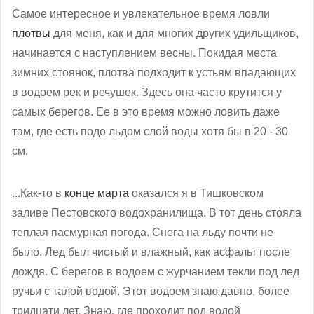
Самое интересное и увлекательное время ловли
плотвы
для меня, как и для многих других удильщиков,
начинается с наступлением весны. Покидая места
зимних стоянок, плотва подходит к устьям впадающих
в водоем рек и речушек. Здесь она часто крутится у
самых берегов. Ее в это время можно ловить даже
там, где есть подо льдом слой воды хотя бы в 20 - 30
см.
...Как-то в
конце марта
оказался я в Тишковском
заливе Пестовского водохранилища. В тот день стояла
теплая пасмурная погода. Снега на льду почти не
было. Лед был чистый и влажный, как асфальт после
дождя. С берегов в водоем с журчанием текли под лед
ручьи с талой водой. Этот водоем знаю давно, более
тридцати лет. Знаю, где проходит под водой