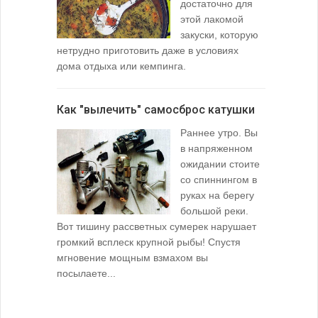
достаточно для
этой лакомой
закуски, которую
нетрудно приготовить даже в условиях
дома отдыха или кемпинга.
лопаточко
Как "вылечить" самосброс катушки
За лещом
Раннее утро. Вы
в напряженном
ожидании стоите
со спиннингом в
руках на берегу
большой реки.
Вот тишину рассветных сумерек нарушает
поклевку: 
громкий всплеск крупной рыбы! Спустя
кормушкой 
мгновение мощным взмахом вы
посылаете...