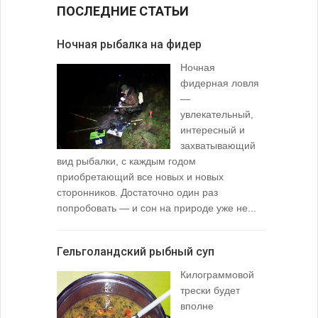
ПОСЛЕДНИЕ СТАТЬИ
Ночная рыбалка на фидер
В желудк
Ночная
фидерная ловля
—
увлекательный,
интересный и
захватывающий
вид рыбалки, с каждым годом
содержимо
приобретающий все новых и новых
взглянуть 
сторонников. Достаточно один раз
Тысячи охо
попробовать — и сон на природе уже не...
вопросом: 
любимой ры
Гельголандский рыбный суп
Узел для
Килограммовой
(Spade En
трески будет
вполне