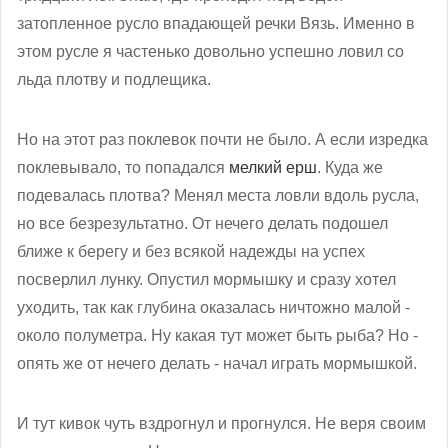
затопленное русло впадающей речки Вязь. Именно в
этом русле я частенько довольно успешно ловил со
льда плотву и подлещика.
Но на этот раз поклевок почти не было. А если изредка
поклевывало, то попадался
мелкий ерш
. Куда же
подевалась плотва? Менял места ловли вдоль русла,
но все безрезультатно. От нечего делать подошел
ближе к берегу и без всякой надежды на успех
посверлил лунку. Опустил мормышку и сразу хотел
уходить, так как глубина оказалась ничтожно малой -
около полуметра. Ну какая тут может быть рыба? Но -
опять же от нечего делать - начал играть мормышкой.
И тут кивок чуть вздрогнул и прогнулся. Не веря своим