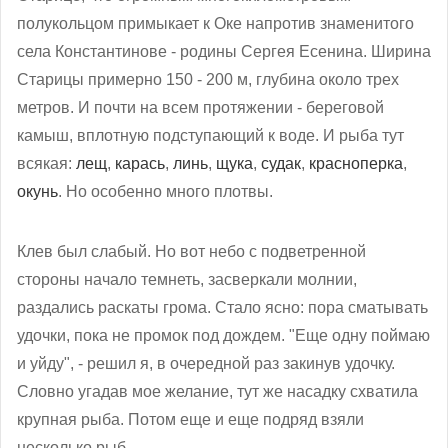
полукольцом примыкает к Оке напротив знаменитого
села Константинове - родины Сергея Есенина. Ширина
Старицы примерно 150 - 200 м, глубина около трех
метров. И почти на всем протяжении - береговой
камыш, вплотную подступающий к воде. И рыба тут
всякая:
лещ
,
карась
,
линь
,
щука
,
судак
,
красноперка
,
окунь
. Но особенно много плотвы.
Клев был слабый. Но вот небо с подветренной
стороны начало темнеть, засверкали молнии,
раздались раскаты грома. Стало ясно: пора сматывать
удочки, пока не промок под дождем. "Еще одну поймаю
и уйду", - решил я, в очередной раз закинув удочку.
Словно угадав мое желание, тут же насадку схватила
крупная рыба. Потом еще и еще подряд взяли
несколько рыб.