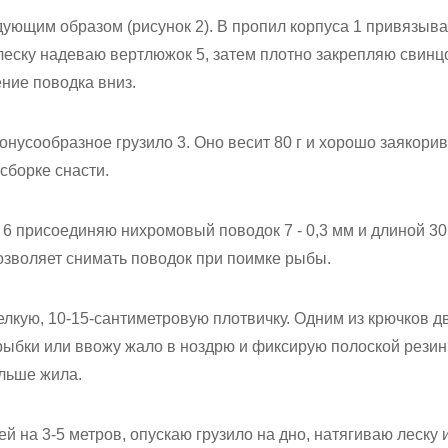
ующим образом (рисунок 2). В пропил корпуса 1 привязыв
 леску надеваю вертлюжок 5, затем плотно закрепляю свинц
ие поводка вниз.
онусообразное грузило 3. Оно весит 80 г и хорошо заякорив
сборке снасти.
 6 присоединяю нихромовый поводок 7 - 0,3 мм и длиной 3
озволяет снимать поводок при поимке рыбы.
лкую, 10-15-сантиметровую плотвичку. Одним из крючков д
ыбки или ввожу жало в ноздрю и фиксирую полоской резин
ольше жила.
й на 3-5 метров, опускаю грузило на дно, натягиваю леску 