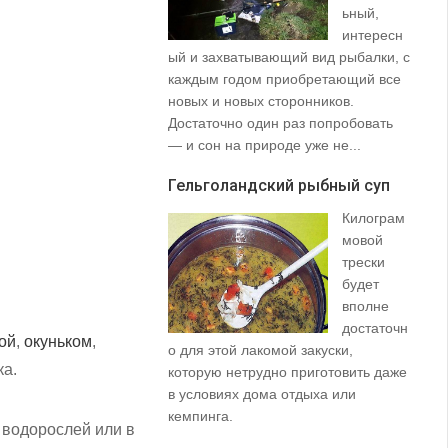
ьный,
интересн
ый и захватывающий вид рыбалки, с
35
каждым годом приобретающий все
со
новых и новых сторонников.
вз
Достаточно один раз попробовать
пр
— и сон на природе уже не...
щу
та
Гельголандский рыбный суп
на.
Килограм
Уз
мовой
(S
трески
будет
вполне
достаточн
ой
,
окуньком
,
о для этой лакомой закуски,
ка.
которую нетрудно приготовить даже
в условиях дома отдыха или
не
кемпинга.
 водорослей или в
ло