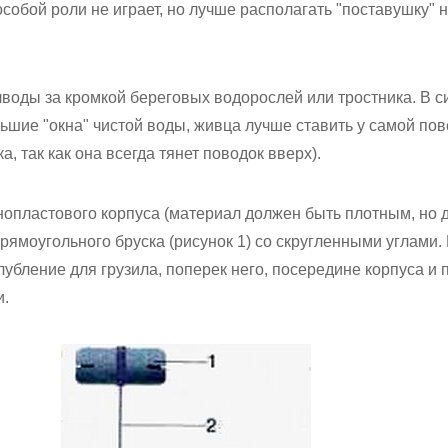
особой роли не играет, но лучше располагать "поставушку" н
лводы за кромкой береговых водорослей или тростника. В 
льшие "окна" чистой воды, живца лучше ставить у самой пов
, так как она всегда тянет поводок вверх).
нопластового корпуса (материал должен быть плотным, но 
ямоугольного бруска (рисунок 1) со скругленными углами. 
убление для грузила, поперек него, посередине корпуса и п
и.