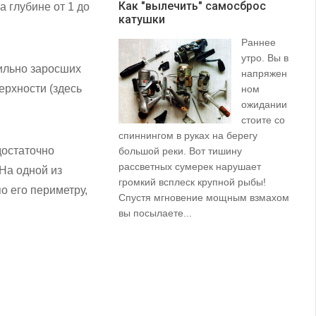
Как "вылечить" самосброс
а глубине от 1 до
катушки
З
Раннее
утро. Вы в
сильно заросших
напряжен
ерхности (здесь
ном
ожидании
стоите со
спиннингом в руках на берегу
их
достаточно
большой реки. Вот тишину
пр
рассветных сумерек нарушает
ко
На одной из
громкий всплеск крупной рыбы!
ле
о его периметру,
Спустя мгновение мощным взмахом
вы посылаете...