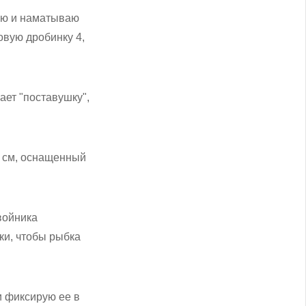
аю и наматываю
овую дробинку 4,
ает "поставушку",
0 см, оснащенный
войника
ки, чтобы рыбка
и фиксирую ее в