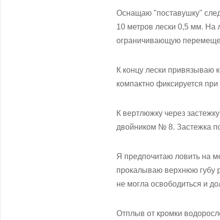
Оснащаю "поставушку" след
10 метров лески 0,5 мм. На
ограничивающую перемещен
К концу лески привязываю к
компактно фиксируется при 
К вертлюжку через застежку
двойником № 8. Застежка п
Я предпочитаю ловить на ме
прокалываю верхнюю губу р
не могла освободиться и д
Отплыв от кромки водоросле