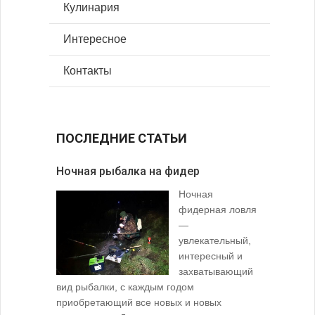
Кулинария
Интересное
Контакты
ПОСЛЕДНИЕ СТАТЬИ
Ночная рыбалка на фидер
В желудк
Ночная
фидерная ловля
—
увлекательный,
интересный и
захватывающий
вид рыбалки, с каждым годом
содержимо
приобретающий все новых и новых
взглянуть 