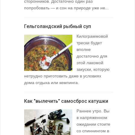
сторонников. Достаточно один раз
Тысячи охо
попробовать — и сон на природе уже не...
вопросом: 
любимой ры
Гельголандский рыбный суп
Узел для
Килограммовой
(Spade En
трески будет
вполне
достаточно для
этой лакомой
закуски, которую
нетрудно приготовить даже в условиях
дома отдыха или кемпинга.
лопаточко
Как "вылечить" самосброс катушки
За лещом
Раннее утро. Вы
в напряженном
ожидании стоите
со спиннингом в