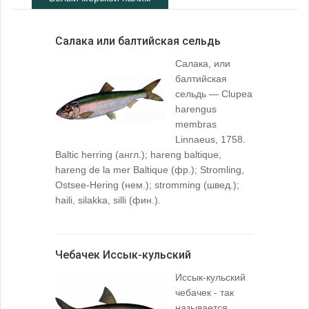
Салака или балтийская сельдь
Салака, или
балтийская
сельдь — Clupea
harengus
membras
Linnaeus, 1758.
Baltic herring (англ.); hareng baltique,
hareng de la mer Baltique (фр.); Stromling,
Ostsee-Hering (нем.); stromming (швед.);
haili, silakka, silli (фин.).
Чебачек Иссык-кульский
Иссык-кульский
чебачек - так
называется