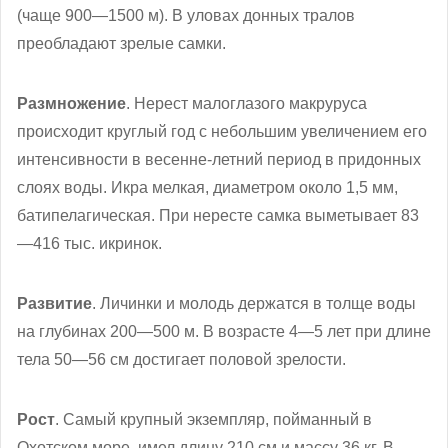
(чаще 900—1500 м). В уловах донных тралов
преобладают зрелые самки.
Размножение
. Нерест малоглазого макруруса
происходит круглый год с небольшим увеличением его
интенсивности в весенне-летний период в придонных
слоях воды. Икра мелкая, диаметром около 1,5 мм,
батипелагическая. При нересте самка выметывает 83
—416 тыс. икринок.
Развитие
. Личинки и молодь держатся в толще воды
на глубинах 200—500 м. В возрасте 4—5 лет при длине
тела 50—56 см достигает половой зрелости.
Рост
. Самый крупный экземпляр, пойманный в
Охотском море, имел длину 210 см и массу 36 кг. В