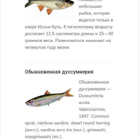
небольшая
рыбка, которая
водится только в
озере Иссык-Куль. К пятилетнему возрасту
достигает 12,5 сантиметра длины и 25—30
граммов веса. Размножаться начинает на
четвертом году жизни.
Обыкновенная дуссумиерия
Обыкновенная
дуссумиерия —
Dussumieria
acuta
Valenciennes,
1847. Common
sprat, rainbow sardine, dwarf round herring
(англ.); sardina arco iris (исп.); giniwashi,
niseginiwashi (яп.).