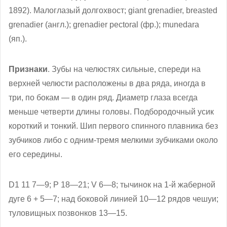
1892). Малоглазый долгохвост; giant grenadier, breasted
grenadier (англ.); grenadier pectoral (фр.); munedara
(яп.).
Признаки
. Зубы на челюстях сильные, спереди на
верхней челюсти расположены в два ряда, иногда в
три, по бокам — в один ряд. Диаметр глаза всегда
меньше четверти длины головы. Подбородочный усик
короткий и тонкий. Шип первого спинного плавника без
зубчиков либо с одним-тремя мелкими зубчиками около
его середины.
D1 11 7—9; Р 18—21; V 6—8; тычинок на 1-й жаберной
дуге 6 + 5—7; над боковой линией 10—12 рядов чешуи;
туловищных позвонков 13—15.