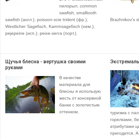
пилорыл; common
sawfish, smalltooth
sawfish (англ.); poisson-scie trident (фр.);
Brazhnikov's s
Westlicher Sagefisch, Kammsagefisch (нем.);
pejepeine (исп.); peixe-serra (порт.).
Щучья блесна - вертушка своими
Экстремаль
руками
В качестве
материала для
блесны я использую
жесть от консервной
банки с золотистым
оттенком.
туризма с пал
горелками, б
атрибутами ц
пригодится. А