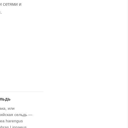
 сетями и
.
ельдь
ка, или
тийская сельдь —
ea harengus
bras Linnaeus,