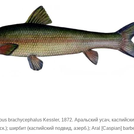
s brachycephalus Kessler, 1872. Аральский усач, каспийски
ск.); ширбит (каспийский подвид, азерб.); Aral [Caspian] barbel