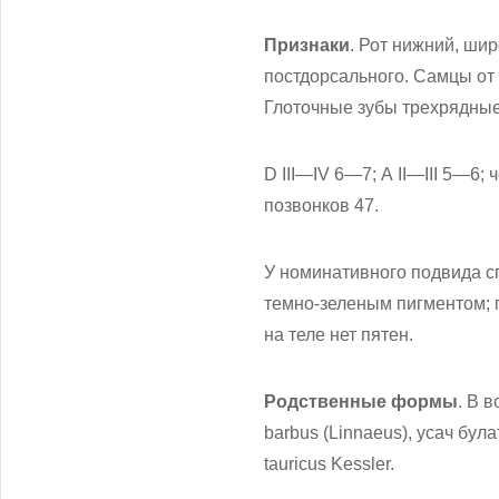
Признаки
. Рот нижний, ши
постдорсального. Самцы от
Глоточные зубы трехрядные:
D III—IV 6—7; А II—III 5—6
позвонков 47.
У номинативного подвида сп
темно-зеленым пигментом; п
на теле нет пятен.
Родственные формы
. В 
barbus (Linnaeus), усач булат
tauricus Kessler.