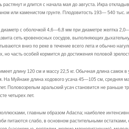
ь растянут и длится с начала мая до августа. Икра отклады
ном или каменистом грунте. Плодовитость 193— 540 тыс. и
е диаметр с оболочкой 4,6—6,8 мм при диаметре желтка 2,0—
азвита сеть кровеносных сосудов, выполняющих дыхательн
ываются вниз по реке в течение всего лета и обычно нагу
, но часть особей кормится до достижения половой зрелости
имеет длину 120 см и массу 22,5 кг. Обычная длина самок в
м. На Муйнаке длина ходового усача 45—105 см, средняя мас
ет. Половозрелым аральский усач становится не раньше тр
сте четырех лет.
 моллюсками, главным образом Adacna; наиболее интенсивн
оби питаются слабо, в основном растительными остатками,
гов (насекомые, рептилии, мелкие млекопитающие), моло