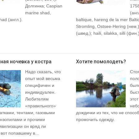
Долгинка; Caspian
1758
marine shad,
(анг
had (англ.).
baltique, hareng de la mer Balti
Stromling, Ostsee-Hering (нем.
(швед.); haili, silakka, silli (фин.
ная ночевка у костра
Хотите помолодеть?
Надо сказать, что
Сто
опыт мой весьма
пол
специфичен и
было
индивидуален.
быст
Любителям
этот
«правильного»
неб
атками, тентами, газовыми
дождички из тех, что не спосо
ензопилами и прочими
промочить одежду.
ивилизации он вряд ли
 вот попавшему в...