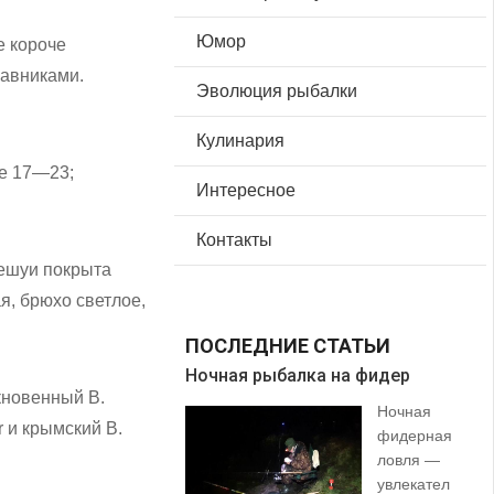
Юмор
е короче
лавниками.
Эволюция рыбалки
Кулинария
ге 17—23;
Интересное
Контакты
чешуи покрыта
я, брюхо светлое,
ПОСЛЕДНИЕ СТАТЬИ
Ночная рыбалка на фидер
В 
кновенный В.
Ночная
er и крымский В.
фидерная
ловля —
увлекател