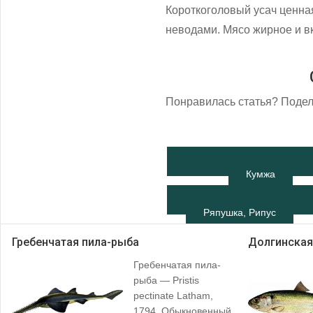
Короткоголовый усач ценна
неводами. Мясо жирное и вк
Понравилась статья? Подел
Кумжа
Ряпушка, Рипус
Гребенчатая пила-рыба
Долгинская
Гребенчатая пила-
рыба — Pristis
pectinate Latham,
1794. Обыкновенный