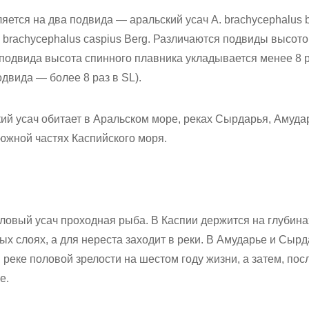
яется на два подвида — аральский усач A. brachycephalus 
A. brachycephalus caspius Berg. Различаются подвиды высот
 подвида высота спинного плавника укладывается менее 8 р
одвида — более 8 раз в SL).
кий усач обитает в Аральском море, реках Сырдарья, Амудар
южной частях Каспийского моря.
оловый усач проходная рыба. В Каспии держится на глубин
ых слоях, а для нереста заходит в реки. В Амударье и Сыр
 реке половой зрелости на шестом году жизни, а затем, пос
е.