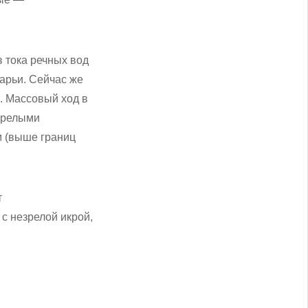
в тока речных вод
дарьи. Сейчас же
. Массовый ход в
езрелыми
м (выше границ
т
с незрелой икрой,