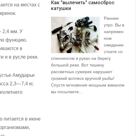
Как "вылечить" самосброс
вается на местах с
катушки
З
кринок.
Раннее
утро. Вы в
 2,4 мм. У
напряжен
ном
ую функцию.
ожидании
ливаются в
стоите со
 и в русле реки.
спиннингом в руках на берегу
их
большой реки. Вот тишину
пр
рассветных сумерек нарушает
ко
 устье Амударьи
громкий всплеск крупной рыбы!
ле
са 2,3—7,4 кг,
Спустя мгновение мощным взмахом
вы посылаете...
ехлетнего
о питается в июне
 организмами,
дые —