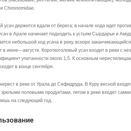
и Chironomidae.
ий усач держится вдали от берега; в начале хода идет проти
усач в Арале начинает подходить к устьям Сырдарьи и Аму
ется небольшой ход усача в реку, вскоре заканчивающийся
т в июне—августе. Короткоголовый усач входит в реки с н
фициент упитанности около 1,5. К основным нерестилища
оходит в конце сентября.
нерест в реки от Урала до Сефидруда. В Куру весной входя
зрелыми половыми продуктами, летом в реки входят самки 
лишь на следующий год.
льзование