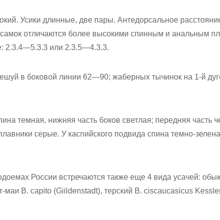
рокий. Усики длинные, две пары. Антедорсальное расстояни
 самок отличаются более высокими спинным и анальным п
 2.3.4—5.3.3 или 2.3.5—4.3.3.
; чешуй в боковой линии 62—90; жаберных тычинок на 1-й ду
ина темная, нижняя часть боков светлая; передняя часть 
лавники серые. У каспийского подвида спина темно-зелена
водоемах России встречаются также еще 4 вида усачей: обы
-маи В. capito (Giildenstadt), терский В. ciscaucasicus Kessl