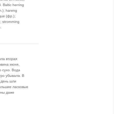
. Baltic herring
л.); hareng
que (фр.);
); stromming
).
яла вторая
овина июня,
 сухо. Вода
ро убывала. В
 день шли
ольшие ласковые
бны даже