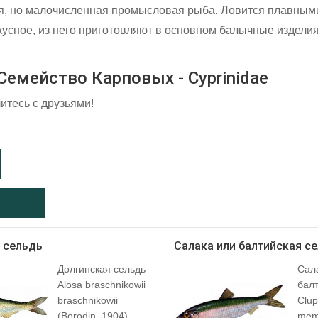
я, но малочисленная промысловая рыба. Ловится плавными
усное, из него приготовляют в основном балычные изделия
Семейство Карповых - Cyprinidae
итесь с друзьями!
 сельдь
Салака или балтийская с
Долгинская сельдь —
Сала
Alosa braschnikowii
бал
braschnikowii
Clup
(Borodin, 1904).
mem