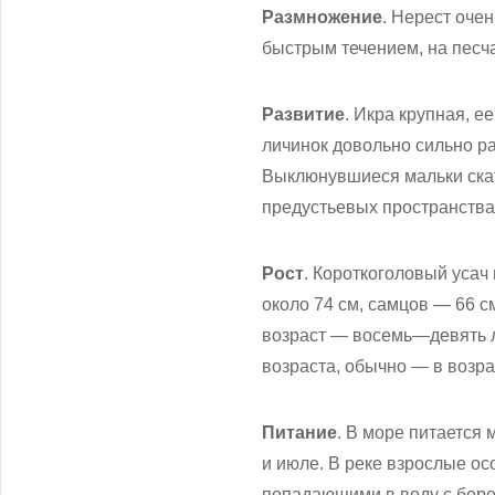
Размножение
. Нерест очен
быстрым течением, на песча
Развитие
. Икра крупная, е
личинок довольно сильно р
Выклюнувшиеся мальки скат
предустьевых пространствах
Рост
. Короткоголовый усач 
около 74 см, самцов — 66 с
возраст — восемь—девять л
возраста, обычно — в возра
Питание
. В море питается
и июле. В реке взрослые ос
попадающими в воду с бере