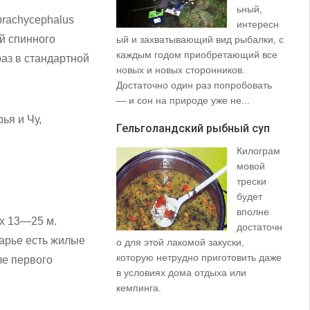
ьный,
brachycephalus
интересн
ой спинного
ый и захватывающий вид рыбалки, с
35
каждым годом приобретающий все
со
аз в стандартной
новых и новых сторонников.
вз
Достаточно один раз попробовать
пр
— и сон на природе уже не...
щу
та
ья и Чу,
Гельголандский рыбный суп
на.
Килограм
Уз
мовой
(S
трески
будет
вполне
ах 13—25 м.
достаточн
дарье есть жилые
о для этой лакомой закуски,
которую нетрудно приготовить даже
ле первого
в условиях дома отдыха или
не
кемпинга.
ло