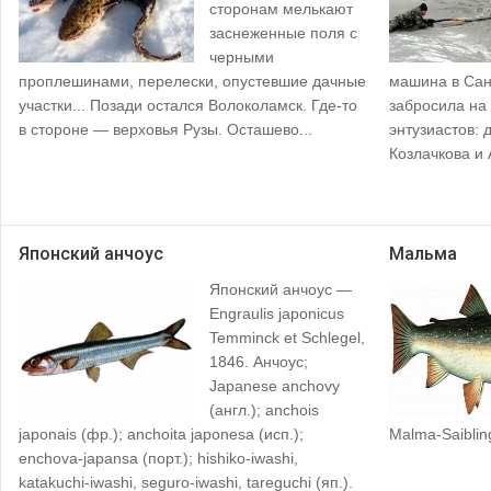
сторонам мелькают
заснеженные поля с
черными
проплешинами, перелески, опустевшие дачные
машина в Сан
участки... Позади остался Волоколамск. Где-то
забросила на
в стороне — верховья Рузы. Осташево...
энтузиастов: 
Козлачкова и 
Японский анчоус
Мальма
Японский анчоус —
Engraulis japonicus
Temminck et Schlegel,
1846. Анчоус;
Japanese anchovy
(англ.); anchois
japonais (фр.); anchoita japonesa (исп.);
Malma-Saiblin
enchova-japansa (порт.); hishiko-iwashi,
katakuchi-iwashi, seguro-iwashi, tareguchi (яп.).