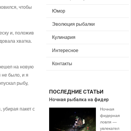
новился, чтобы
Юмор
Эволюция рыбалки
еску и, положив
Кулинария
едовала хватка.
Интересное
Контакты
ерешел на новую
 не было, и я
опускал рыбу,
ПОСЛЕДНИЕ СТАТЬИ
Ночная рыбалка на фидер
В 
, убирая пакет с
Ночная
фидерная
ловля —
увлекател