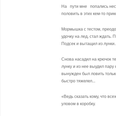
На пути мне попались неск
половить в этих кем-то при
Мормышка с тестом, преодол
удочку на лед, стал ждать. 
Подсек и вытащил из лунки.
Снова насадил на крючок те
лунку и из нее выудил пару 
вынужден был ловить только
быстро тяжелел...
«Ведь сказать кому, что все
уловом в коробку.