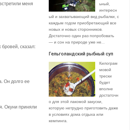
 встретили меня
ьный,
интересн
ый и захватывающий вид рыбалки, с
35
каждым годом приобретающий все
со
новых и новых сторонников.
вз
Достаточно один раз попробовать
пр
— и сон на природе уже не...
щу
 бровей, сказал:
та
Гельголандский рыбный суп
на.
Килограм
Уз
мовой
(S
трески
. Он долго ее
будет
вполне
достаточн
о для этой лакомой закуски,
я. Окуни приняли
которую нетрудно приготовить даже
в условиях дома отдыха или
не
кемпинга.
ло