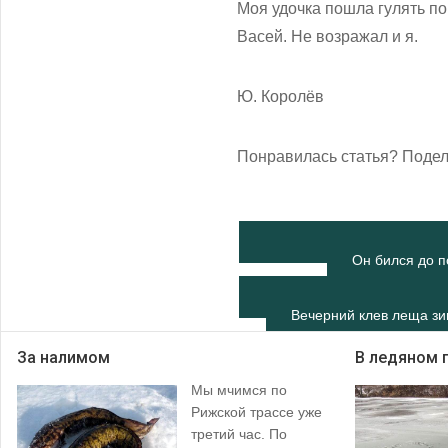
Моя удочка пошла гулять по
Васей. Не возражал и я.
Ю. Королёв
Понравилась статья? Подел
Он бился до п
Вечерний клев леща з
За налимом
В ледяном 
Мы мчимся по
Рижской трассе уже
третий час. По