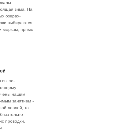
евалы –
тоящая зима. На
ых озерах-
аки выбираются
м меркам, прямо
дой
 вы по-
тоящему
ечены нашим
имым занятием -
ой ловлей, то
обязательно
с проводки,
и.