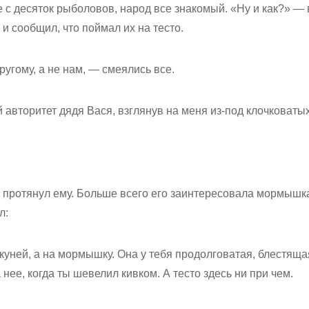
 с десяток рыболовов, народ все знакомый. «Ну и как?» —
 и сообщил, что поймал их на тесто.
ругому, а не нам, — смеялись все.
авторитет дядя Вася, взглянув на меня из-под клочковатых
и протянул ему. Больше всего его заинтересовала мормышка
л:
куней, а на мормышку. Она у тебя продолговатая, блеcтяща
 нее, когда ты шевелил кивком. А тесто здесь ни при чем.