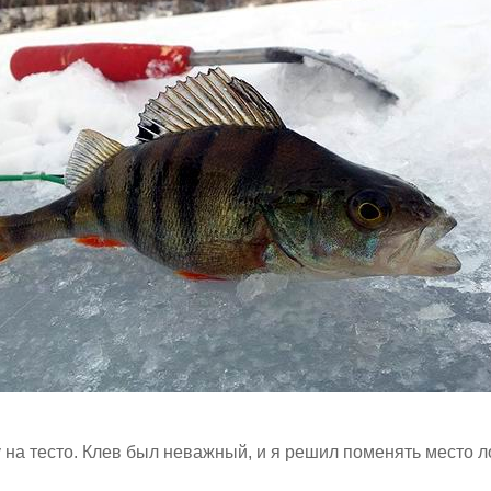
у на тесто. Клев был неважный, и я решил поменять место л