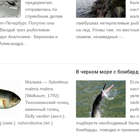
предприятия,
Кал
отправилась по
нас
служебным делам
мал
кт-Петербург. Попутно она
ламбушках нетерпеливые рыб
 Валдай трех рыболовов-
на лед. Уловы там, по местны
двух Анатолиев - Бирюкова и
скажем, незавидные –...
Александра...
В черном море с бомбар
Мальма — Salvelinus
Если
malma malma
нас
(Walbaum, 1792).
увл
Тихоокеанский голец,
люб
каменный голец;
рыбн
Dolly varden (англ.);
вы 
g (нем.); oshorokoma (яп.).
подберете необходимый балан
бомбарды, поводка и приманк