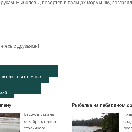
 рукам. Рыболовы, повертев в пальцах мормышку, согласил
итесь с друзьями!
оследнего и отомстил
имой
плену
Рыбалка на лебедином о
Как-то в начале
Нояб
декабря с одного
сред
столичного
пред