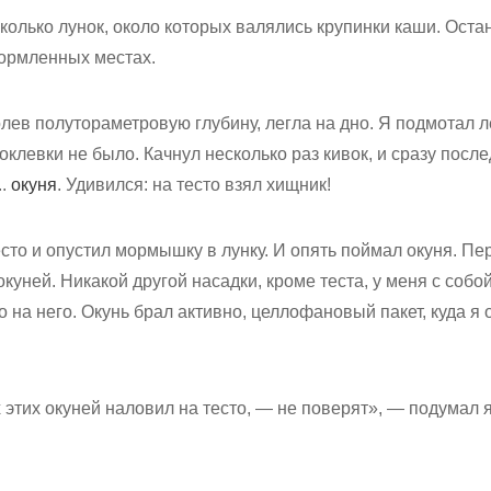
олько лунок, около которых валялись крупинки каши. Оста
кормленных местах.
ев полутораметровую глубину, легла на дно. Я подмотал л
Поклевки не было. Качнул несколько раз кивок, и сразу посл
..
окуня
. Удивился: на тесто взял хищник!
сто и опустил мормышку в лунку. И опять поймал окуня. П
окуней. Никакой другой насадки, кроме теста, у меня с собой
 на него. Окунь брал активно, целлофановый пакет, куда я 
х этих окуней наловил на тесто, — не поверят», — подумал я