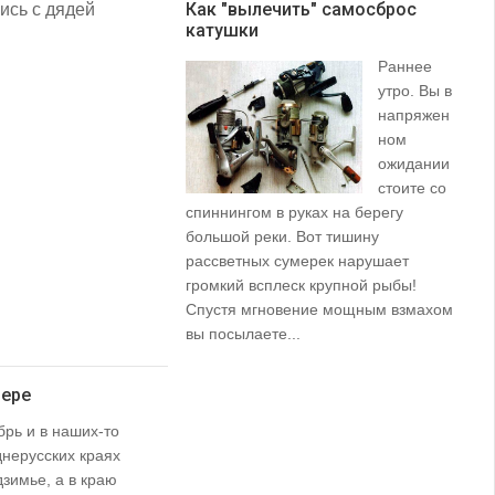
Как "вылечить" самосброс
ись с дядей
катушки
З
Раннее
утро. Вы в
напряжен
ном
ожидании
стоите со
спиннингом в руках на берегу
их
большой реки. Вот тишину
пр
рассветных сумерек нарушает
ко
громкий всплеск крупной рыбы!
ле
Спустя мгновение мощным взмахом
вы посылаете...
зере
рь и в наших-то
нерусских краях
зимье, а в краю