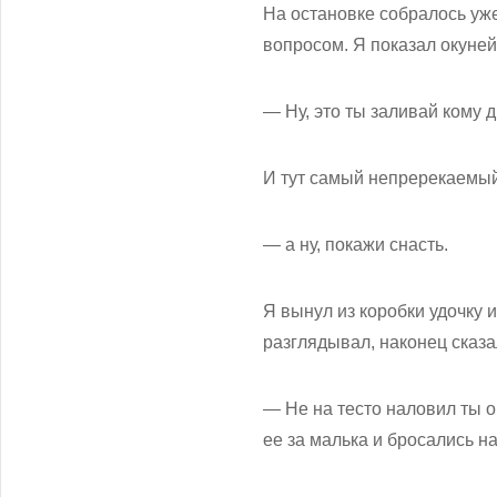
На остановке собралось уже
вопросом. Я показал окуней
— Ну, это ты заливай кому д
И тут самый непререкаемый 
— а ну, покажи снасть.
Я вынул из коробки удочку 
разглядывал, наконец сказа
— Не на тесто наловил ты о
ее за малька и бросались на