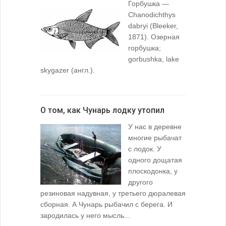
Горбушка —
Chanodichthys
dabryi (Bleeker,
1871). Озерная
горбушка;
gorbushka, lake
skygazer (англ.).
О том, как Чунарь лодку утопил
У нас в деревне
многие рыбачат
с лодок. У
одного дощатая
плоскодонка, у
другого
резиновая надувная, у третьего дюралевая
сборная. А Чунарь рыбачил с берега. И
зародилась у него мысль...