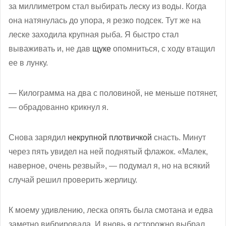
за миллиметром стал выбирать леску из воды. Когда
она натянулась до упора, я резко подсек. Тут же на
леске заходила крупная рыба. Я быстро стал
вываживать и, не дав
щуке
опомниться, с ходу втащил
ее в лунку.
— Килограмма на два с половиной, не меньше потянет,
— обрадованно крикнул я.
Снова зарядил
некрупной плотвичкой
снасть. Минут
через пять увидел на ней поднятый флажок. «Малек,
наверное, очень резвый», — подумал я, но на всякий
случай решил проверить жерлицу.
К моему удивлению, леска опять была смотана и едва
заметно вибрировала. И вновь я осторожно выбрал