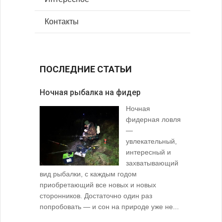
Контакты
ПОСЛЕДНИЕ СТАТЬИ
Ночная рыбалка на фидер
В желудк
Ночная
фидерная ловля
—
увлекательный,
интересный и
захватывающий
вид рыбалки, с каждым годом
содержимо
приобретающий все новых и новых
взглянуть 
сторонников. Достаточно один раз
Тысячи охо
попробовать — и сон на природе уже не...
вопросом: 
любимой ры