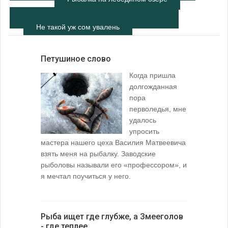
Не такой уж сом увалень
Петушиное слово
Когда пришла
долгожданная
пора
перволедья, мне
удалось
упросить
мастера нашего цеха Василия Матвеевича
взять меня на рыбалку. Заводские
рыболовы называли его «профессором», и
я мечтал поучиться у него.
Рыба ищет где глубже, а Змееголов
- где теплее