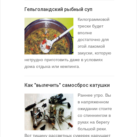
Гельголандский рыбный суп
Узел для
Килограммовой
(Spade En
трески будет
вполне
достаточно для
этой лакомой
закуски, которую
нетрудно приготовить даже в условиях
дома отдыха или кемпинга.
лопаточко
Как "вылечить" самосброс катушки
За лещом
Раннее утро. Вы
в напряженном
ожидании стоите
со спиннингом в
руках на берегу
большой реки.
Вот тишину рассветных сумерек нарушает