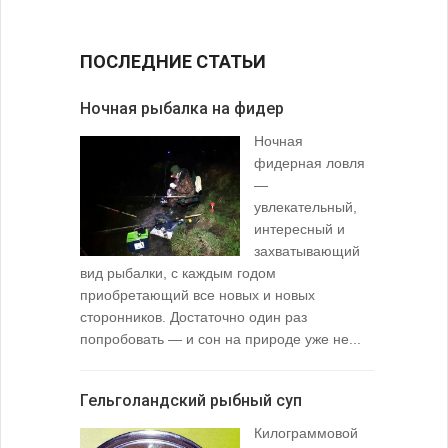
ПОСЛЕДНИЕ СТАТЬИ
Ночная рыбалка на фидер
В желудк
Ночная
фидерная ловля
—
увлекательный,
интересный и
захватывающий
вид рыбалки, с каждым годом
содержимо
приобретающий все новых и новых
взглянуть 
сторонников. Достаточно один раз
Тысячи охо
попробовать — и сон на природе уже не...
вопросом: 
любимой ры
Гельголандский рыбный суп
Узел для
Килограммовой
(Spade En