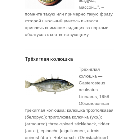
воздуха,
массой...", –
помните такую или примерно такую фразу,
которой школьный учитель пытался
привлечь внимание сидящих за партами
оболтусов к соответствующему...
Трёхиглая колюшка
Трёхиглая
колюшка —
Gasterosteus
aculeatus
Linnaeus, 1958.
Обыкновенная
трёхиглая колюшка; калюшка трохтолкавая
(белорус.); триголкова колючка (укр.);
(агmoured) three-spined stickleback, tidder
(англ.); epinoche [aiguillonnee, a trois
epines] (фр.): Rotzbarsch, (Dreistachliger)