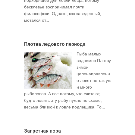
подходящее для ловли леща, потому
бесклевье воспринимал почти
философски. Однако, как заведенный,
мотался от...
Плотва ледового периода
Рыба малых
водоемов Плотву
зимой
целенаправленн
о ловят не так уж
и много
рыболовов. А все потому, что считают,
будто ловить эту рыбу нужно по схеме,
весьма близкой к ловле подлещика. То...
Запретная пора