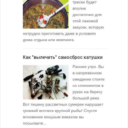
трески будет
вполне
достаточно для
этой лакомой
закуски, которую
нетрудно приготовить даже в условиях
дома отдыха или кемпинга.
лопаточко
Как "вылечить" самосброс катушки
За лещом
Раннее утро. Вы
в напряженном
ожидании стоите
со спиннингом в
руках на берегу
большой реки.
Вот тишину рассветных сумерек нарушает
поклевку: 
громкий всплеск крупной рыбы! Спустя
кормушкой 
мгновение мощным взмахом вы
посылаете...