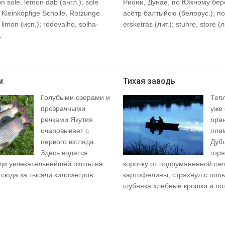
 sole, lemon dab (англ.); sole
Риони, Дунае, по Южному бер
 Kleinkopfige Scholle, Rotzunge
асётр балтыйсю (белорус.); по
limon (исп.); rodovalho, solha-
ersketras (лит.); stuhre, store (ла
.
м
Тихая заводь
Голубыми озерами и
Тепл
прозрачными
уже
речками Якутия
ора
очаровывает с
пла
первого взгляда.
Дубц
Здесь водятся
горя
ади увлекательнейшей охоты на
корочку от подрумяненной пе
 сюда за тысячи километров.
картофелины, стряхнул с пол
шубняка хлебные крошки и потя