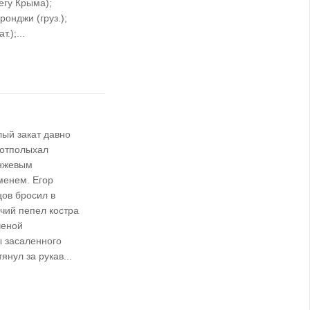
егу Крыма);
ронджи (груз.);
т.);...
ый закат давно
 отполыхал
нжевым
менем. Егор
ов бросил в
чий пепел костра
ченой
ы засаленного
нул за рукав...