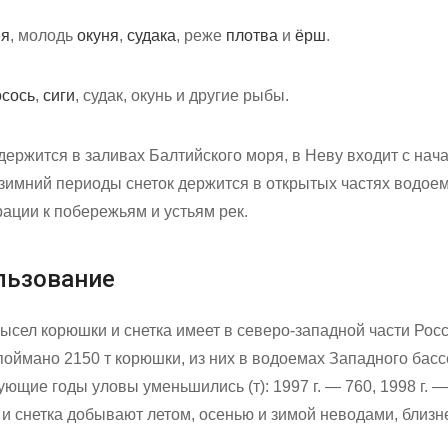
ея
, молодь
окуня
,
судака
, реже
плотва
и
ёрш
.
осось
,
сиги
, судак, окунь и другие рыбы.
держится в заливах Балтийского моря, в Неву входит с нач
 зимний периоды снеток держится в открытых частях водоем
ации к побережьям и устьям рек.
льзование
сел корюшки и снетка имеет в северо-западной части Рос
 поймано 2150 т корюшки, из них в водоемах Западного басс
ющие годы уловы уменьшились (т): 1997 г. — 760, 1998 г. — 
у и снетка добывают летом, осенью и зимой неводами, близ