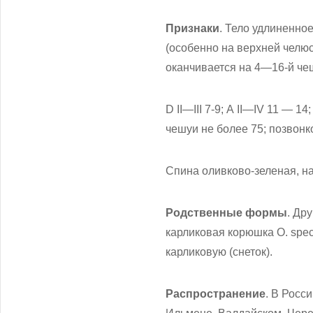
Признаки
. Тело удлиненно
(особенно на верхней челюс
оканчивается на 4—16-й че
D II—III 7-9; А II—IV 11 — 
чешуи не более 75; позвонк
Спина оливково-зеленая, на
Родственные формы
. Др
карликовая корюшка О. spec
карликовую (снеток).
Распространение
. В Росс