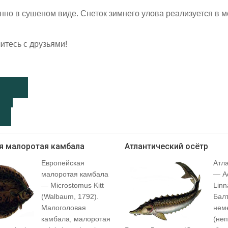
но в сушеном виде. Снеток зимнего улова реализуется в 
итесь с друзьями!
я малоротая камбала
Атлантический осётр
Европейская
Атла
малоротая камбала
— Ac
— Microstomus Kitt
Linn
(Walbaum, 1792).
Балт
Малоголовая
нем
камбала, малоротая
(неп