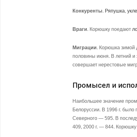
Конкуренты
.
Ряпушка
,
укл
Враги
. Корюшку поедают
л
Миграции
. Корюшка зимой 
половины июня. В летний и
совершает нерестовые мигр
Промысел и испо
Наибольшее значение промы
Белоруссии. В 1996 г. было
Северного — 595. В последу
409, 2000 г. — 844. Корюшк