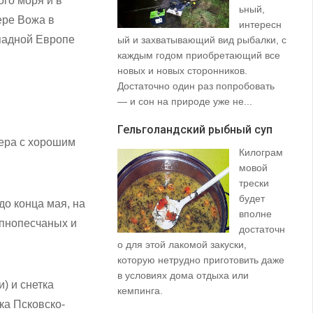
ого моря и в
ьный,
ере Вожа в
интересн
ападной Европе
ый и захватывающий вид рыбалки, с
35
каждым годом приобретающий все
со
новых и новых сторонников.
вз
Достаточно один раз попробовать
пр
— и сон на природе уже не...
щу
та
Гельголандский рыбный суп
на.
зера с хорошим
Килограм
Уз
мовой
(S
трески
будет
до конца мая, на
вполне
упнопесчаных и
достаточн
о для этой лакомой закуски,
которую нетрудно приготовить даже
в условиях дома отдыха или
) и снетка
не
кемпинга.
ка Псковско-
ло