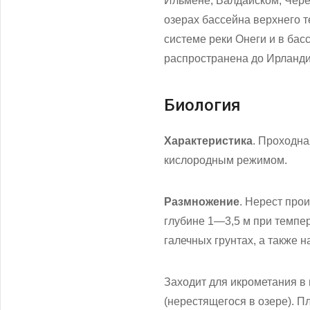
Ильмене, Валдайском, Черем
озерах бассейна верхнего т
системе реки Онеги и в бас
распространена до Ирланди
Биология
Характеристика
. Проходна
кислородным режимом.
Размножение
. Нерест про
глубине 1—3,5 м при темпер
галечных грунтах, а также н
Заходит для икрометания в 
(нерестящегося в озере). П