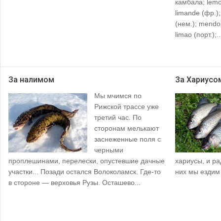
камбала; lemon
limande (фр.);
(нем.); mendo 
limao (порт.);..
За налимом
За Хариусо
Мы мчимся по
Рижской трассе уже
третий час. По
сторонам мелькают
заснеженные поля с
черными
проплешинами, перелески, опустевшие дачные
хариусы, и р
участки... Позади остался Волоколамск. Где-то
них мы ездим
в стороне — верховья Рузы. Осташево...