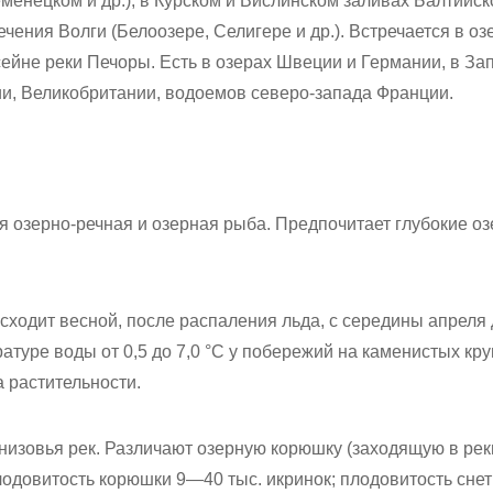
енецком и др.), в Курском и Вислинском заливах Балтийск
ечения Волги (Белоозере, Селигере и др.). Встречается в оз
сейне реки Печоры. Есть в озерах Швеции и Германии, в З
и, Великобритании, водоемов северо-запада Франции.
я озерно-речная и озерная рыба. Предпочитает глубокие о
исходит весной, после распаления льда, с середины апреля 
атуре воды от 0,5 до 7,0 °C у побережий на каменистых кр
а растительности.
низовья рек. Различают озерную корюшку (заходящую в реки
лодовитость корюшки 9—40 тыс. икринок; плодовитость снет