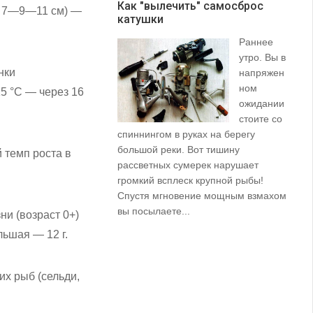
Как "вылечить" самосброс
не 7—9—11 см) —
катушки
З
Раннее
утро. Вы в
нки
напряжен
ном
5 °C — через 16
ожидании
стоите со
спиннингом в руках на берегу
их
большой реки. Вот тишину
пр
й темп роста в
рассветных сумерек нарушает
ко
громкий всплеск крупной рыбы!
ле
Спустя мгновение мощным взмахом
вы посылаете...
ни (возраст 0+)
льшая — 12 г.
их рыб (сельди,