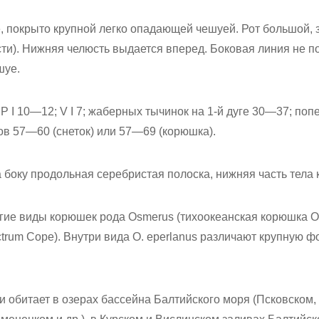
е, покрыто крупной легко опадающей чешуей. Рот большой,
ти). Нижняя челюсть выдается вперед. Боковая линия не п
шуе.
14; Р I 10—12; V I 7; жаберных тычинок на 1-й дуге 30—37; по
ов 57—60 (снеток) или 57—69 (корюшка).
 боку продольная серебристая полоска, нижняя часть тела 
угие виды корюшек рода Osmerus (тихоокеанская корюшка О. m
trum Соре). Внутри вида О. eperlanus различают крупную ф
ии обитает в озерах бассейна Балтийского моря (Псковском,