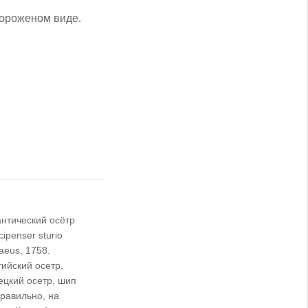
мороженом виде.
нтический осётр
ipenser sturio
aeus, 1758.
ийский осетр,
ецкий осетр, шип
равильно, на