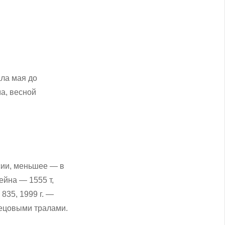
ала мая до
а, весной
сии, меньшее — в
ейна — 1555 т,
835, 1999 г. —
нецовыми тралами.