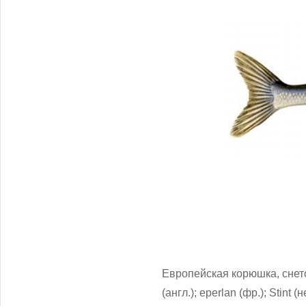
Европейская корюшка, снеток
(англ.); eperlan (фр.); Stint (не