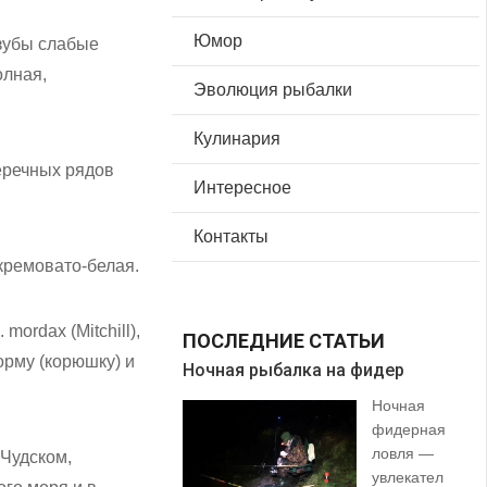
Юмор
 зубы слабые
олная,
Эволюция рыбалки
Кулинария
перечных рядов
Интересное
Контакты
кремовато-белая.
ordax (Mitchill),
ПОСЛЕДНИЕ СТАТЬИ
орму (корюшку) и
Ночная рыбалка на фидер
В 
Ночная
фидерная
ловля —
 Чудском,
увлекател