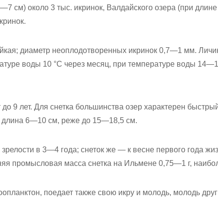
6—7 см) около 3 тыс. икринок, Валдайского озера (при дли
икринок.
лейкая; диаметр неоплодотворенных икринок 0,7—1 мм. Личи
туре воды 10 °C через месяц, при температуре воды 14—1
т до 9 лет. Для снетка большинства озер характерен быстры
 длина 6—10 см, реже до 15—18,5 см.
зрелости в 3—4 года; снеток же — к весне первого года жиз
дняя промысловая масса снетка на Ильмене 0,75—1 г, наибо
опланктон, поедает также свою икру и молодь, молодь друг