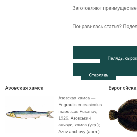
Заготовляют преимуществен
Понравилась статья? Подел
Пелядь, сырок
Стерлядь
Азовская хамса
Европейска
Азовская хамса —
Engraulis encrasicolus
maeoticus Pusanov,
1926. Азовський
анчоус, хамса (укр.);
Azov anchovy (англ.).