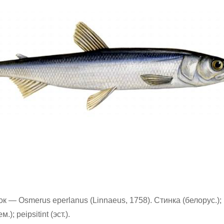
 — Osmerus eperlanus (Linnaeus, 1758). Стинка (белорус.);
м.); peipsitint (эст.).