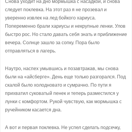
Снова уходит на дно мормышка с насадкой, и снова
следует поклевка. На этот раз я не прозевал и
уверенно извлек на лед бойкого хариуса.
Попеременно брали хариусы и некрупные ленки. Улов
быстро рос. Но стало давать себя знать и приближение
вечера. Солнце зашло за сопку. Пора было
отправляться в лагерь.
Наутро, наспех умывшись и позавтракав, мы снова
были на «айсберге». День еще только разгорался. Под
скалой было холодновато и сумрачно. По пути я
прихватил суковатый пенек и теперь разместился у
лунки с комфортом. Рукой чувствую, как мормышка с
ручейником касается дна.
А вот и первая поклевка. Не успел сделать подсечку,