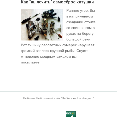
Как "вылечить" самосброс катушки
За лещом
Раннее утро. Вы
в напряженном
ожидании стоите
со спиннингом в
руках на берегу
большой реки.
Вот тишину рассветных сумерек нарушает
поклевку: 
громкий всплеск крупной рыбы! Спустя
кормушкой 
мгновение мощным взмахом вы
посылаете...
Рыбалка. Рыболовный сайт "Ни Хвоста, Ни Чешуи..."