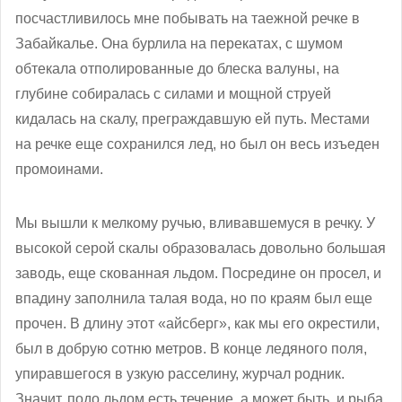
посчастливилось мне побывать на таежной речке в
Забайкалье. Она бурлила на перекатах, с шумом
обтекала отполированные до блеска валуны, на
глубине собиралась с силами и мощной струей
кидалась на скалу, преграждавшую ей путь. Местами
на речке еще сохранился лед, но был он весь изъеден
промоинами.
Мы вышли к мелкому ручью, вливавшемуся в речку. У
высокой серой скалы образовалась довольно большая
заводь, еще скованная льдом. Посредине он просел, и
впадину заполнила талая вода, но по краям был еще
прочен. В длину этот «айсберг», как мы его окрестили,
был в добрую сотню метров. В конце ледяного поля,
упиравшегося в узкую расселину, журчал родник.
Значит, подо льдом есть течение, а может быть, и рыба.