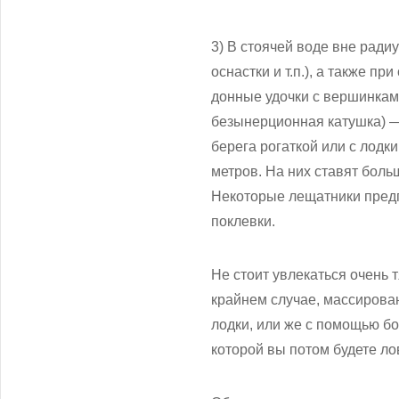
3) В стоячей воде вне ради
оснастки и т.п.), а также п
донные удочки с вершинками
безынерционная катушка) —
берега рогаткой или с лодк
метров. На них ставят бол
Некоторые лещатники предп
поклевки.
Не стоит увлекаться очень
крайнем случае, массирова
лодки, или же с помощью б
которой вы потом будете ло