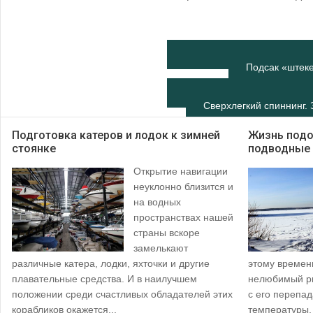
Подсак «штек
Сверхлегкий спиннинг.
Подготовка катеров и лодок к зимней
Жизнь подо
стоянке
подводные 
Открытие навигации
неуклонно близится и
на водных
пространствах нашей
страны вскоре
замелькают
различные катера, лодки, яхточки и другие
этому времен
плавательные средства. И в наилучшем
нелюбимый р
положении среди счастливых обладателей этих
с его перепа
корабликов окажется...
температуры,