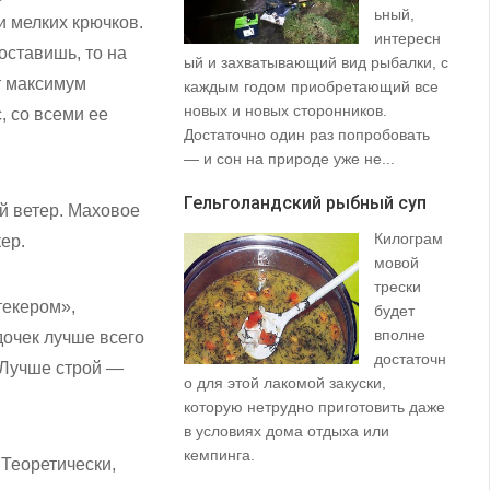
ьный,
и мелких крючков.
интересн
оставишь, то на
ый и захватывающий вид рыбалки, с
35
ет максимум
каждым годом приобретающий все
со
новых и новых сторонников.
вз
, со всеми ее
Достаточно один раз попробовать
пр
— и сон на природе уже не...
щу
та
Гельголандский рыбный суп
на.
й ветер. Маховое
Килограм
ер.
Уз
мовой
(S
трески
текером»,
будет
вполне
дочек лучше всего
достаточн
 Лучше строй —
о для этой лакомой закуски,
которую нетрудно приготовить даже
в условиях дома отдыха или
не
кемпинга.
 Теоретически,
ло