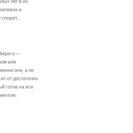
лых лет в их
оклевок и
спорят...
 берега —
ком или
менно они, а не
сит от достаточно
ый готов на все
ментом.