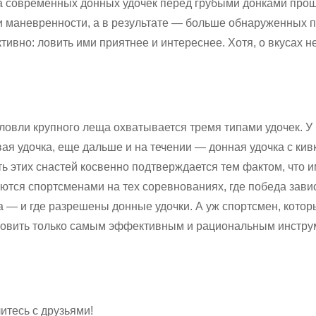
 современных донных удочек перед грубыми донками прош
и маневренности, а в результате — больше обнаруженных п
ивно: ловить ими приятнее и интереснее. Хотя, о вкусах не 
 ловли крупного леща охватывается тремя типами удочек. У
я удочка, еще дальше и на течении — донная удочка с кив
 этих снастей косвенно подтверждается тем фактом, что и
уются спортсменами на тех соревнованиях, где победа зави
а — и где разрешены донные удочки. А уж спортсмен, котор
 ловить только самым эффективным и рациональным инстру
итесь с друзьями!