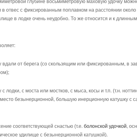
емиметровой глубине восьмиметровую маховую удочку можн
и в отвес с фиксированным поплавком на расстоянии около
илище в лодке очень неудобно. То же относится и к длинны
воляет:
 вдали от берега (со скользящим или фиксированным, в за
ом);
 лодки, с моста или мостков, с мыса, косы и т.п. (т.н. нотти
ь вместо безынерционной, большую инерционную катушку с 
ение соответствующей снастью (т.е.
болонской удочкой
, ос
пическое удилище с безынерционной катушкой).