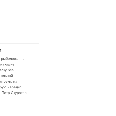
е
 рыболовы, не
знающие
алку без
тельной
отовки, на
орую нередко
, Петр Скуратов