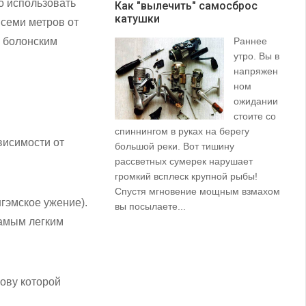
о использовать
Как "вылечить" самосброс
катушки
З
 семи метров от
м болонским
Раннее
утро. Вы в
напряжен
ном
ожидании
стоите со
спиннингом в руках на берегу
их
висимости от
большой реки. Вот тишину
пр
рассветных сумерек нарушает
ко
громкий всплеск крупной рыбы!
ле
Спустя мгновение мощным взмахом
нгэмское ужение).
вы посылаете...
самым легким
нову которой