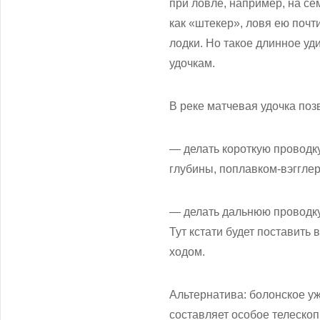
при ловле, например, на с
как «штекер», ловя ею почт
лодки. Но такое длинное уд
удочкам.
В реке матчевая удочка поз
— делать короткую проводку
глубины, поплавком-вэгглер
— делать дальнюю проводку с
Тут кстати будет поставит
ходом.
Альтернатива: болонское уж
составляет особое телеско