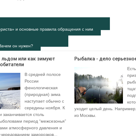
ериста» и основные правила обращения с ним
 Зачем он нужен?
 льдом или как зимуют
Рыбалка - дело серьезно
обитатели
Есть
В средней полосе
при
России
рыб
фенологическая
тща
(природная) зима
подг
наступает обычно с
кот
середины ноября. К
уходит целый день. Например
и заканчивается столь
из Москвы.
ыболовами период “межсезонья”
дами атмосферного давления и
 чередованием заморозков...