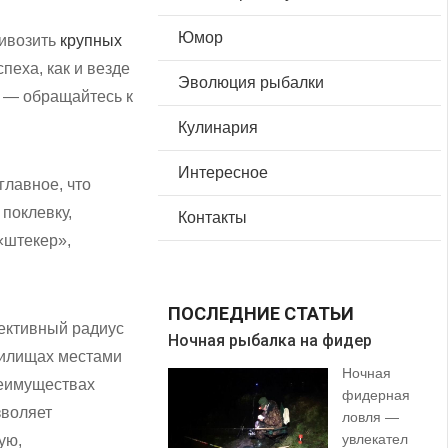
Юмор
ривозить
крупных
пеха, как и везде
Эволюция рыбалки
а — обращайтесь к
Кулинария
Интересное
главное, что
 поклевку,
Контакты
«штекер»,
ПОСЛЕДНИЕ СТАТЬИ
фективный радиус
Ночная рыбалка на фидер
В 
нилищах местами
Ночная
преимуществах
фидерная
зволяет
ловля —
увлекател
ую,