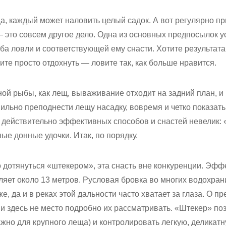
а, каждый может наловить целый садок. А вот регулярно п
это совсем другое дело. Одна из основных предпосылок ус
а ловли и соответствующей ему снасти. Хотите результат
ите просто отдохнуть — ловите так, как больше нравится.
ой рыбы, как лещ, вываживание отходит на задний план, и 
вильно преподнести лещу насадку, вовремя и четко показать
 действительно эффективных способов и снастей невелик: 
ые донные удочки. Итак, по порядку.
о дотянуться «штекером», эта снасть вне конкуренции. Эф
ляет около 13 метров. Русловая бровка во многих водохра
е, да и в реках этой дальности часто хватает за глаза. О 
и здесь не место подробно их рассматривать. «Штекер» по
ажно для крупного леща) и контролировать легкую, деликатн