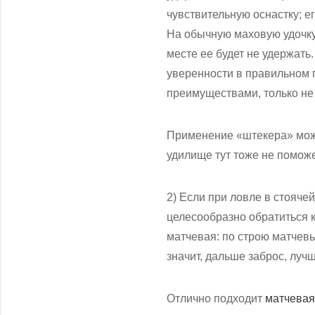
чувствительную оснастку; е
На обычную маховую удочку 
месте ее будет не удержать.
уверенности в правильном п
преимуществами, только не с
Применение «штекера» може
удилище тут тоже не поможе
2) Если при ловле в стояче
целесообразно обратиться к
матчевая: по строю матчев
значит, дальше заброс, лучш
Отлично подходит
матчевая