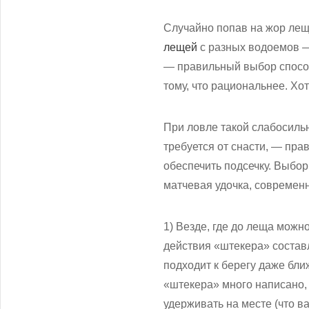
Случайно попав на жор лещ
лещей
с разных водоемов — 
— правильный выбор способ
тому, что рациональнее. Хот
При ловле такой слабосильн
требуется от снасти, — пра
обеспечить подсечку. Выбор
матчевая удочка, современн
1) Везде, где до леща можн
действия «штекера» состав
подходит к берегу даже ближ
«штекера» много написано, 
удерживать на месте (что в