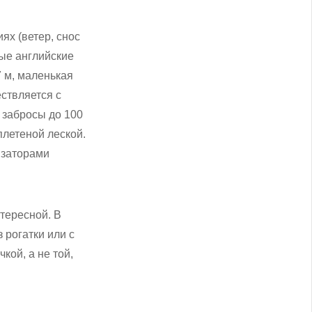
ях (ветер, снос
ые английские
7 м, маленькая
ствляется с
 забросы до 100
плетеной леской.
изаторами
тересной. В
рогатки или с
ой, а не той,