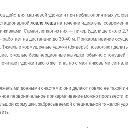
уса действия матчевой удочки и при неблагоприятных услови
ри стационарной
ловле леща
на течении идеальны современн
-кивками. Самая легкая из них — пикер (удилище около 2,
 работает на дистанции до 30-40 м. Прикармливаиие осуще
и. Тяжелые кормушечные удочки (фидеры) позволяют делать
ьшие, тяжелые безынерционные катушки, обычно с тонущей 
очитают удочки такого же типа, но с маятниковыми сигнал
 тяжелыми донными снастями: они делают ловлю не такой ин
нное первоначальное прикармливание можно произвести из 
ольшой кормушки, забрасываемой специальной тяжелой удочк
вить.