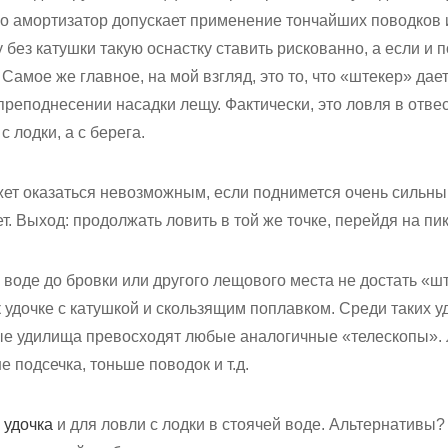
го амортизатор допускает применение тончайших поводков 
без катушки такую оснастку ставить рискованно, а если и п
 Самое же главное, на мой взгляд, это то, что «штекер» да
реподнесении насадки лещу. Фактически, это ловля в отвес
 лодки, а с берега.
т оказаться невозможным, если поднимется очень сильны
т. Выход: продолжать ловить в той же точке, перейдя на пик
й воде до бровки или другого лещового места не достать «ш
 удочке с катушкой и скользящим поплавком. Среди таких у
ые удилища превосходят любые аналогичные «телескопы».
е подсечка, тоньше поводок и т.д.
 удочка
и для ловли с лодки в стоячей воде. Альтернативы?