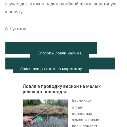
случае достаточно надеть двойной вязки шерстяную
шапочку.
А. Гуськов
Способы ловли налима
Ловля леща летом на мормышку
Ловля в проводку весной на малых
реках до половодья
Как только
оттает
полностью
земля и талые
воды понесут