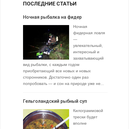
ПОСЛЕДНИЕ СТАТЬИ
Ночная рыбалка на фидер
В желудк
Ночная
фидерная ловля
—
увлекательный,
интересный и
захватывающий
вид рыбалки, с каждым годом
содержимо
приобретающий все новых и новых
взглянуть 
сторонников. Достаточно один раз
Тысячи охо
попробовать — и сон на природе уже не...
вопросом: 
любимой ры
Гельголандский рыбный суп
Узел для
Килограммовой
(Spade En
трески будет
вполне