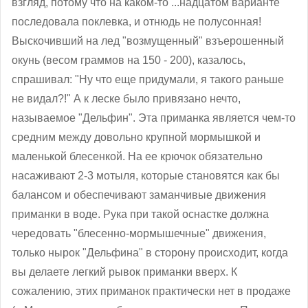
взгляд, потому что на каком-то ...надцатом варианте
последовала поклевка, и отнюдь не полусонная!
Выскочивший на лед "возмущенный" взъерошенный
окунь (весом граммов на 150 - 200), казалось,
спрашивал: "Ну что еще придумали, я такого раньше
не видал?!" А к леске было привязано нечто,
называемое "Дельфин". Эта приманка является чем-то
средним между довольно крупной мормышкой и
маленькой блесенкой. На ее крючок обязательно
насаживают 2-3 мотыля, которые становятся как бы
балансом и обеспечивают заманчивые движения
приманки в воде. Рука при такой оснастке должна
чередовать "блесенно-мормышечные" движения,
только нырок "Дельфина" в сторону происходит, когда
вы делаете легкий рывок приманки вверх. К
сожалению, этих приманок практически нет в продаже