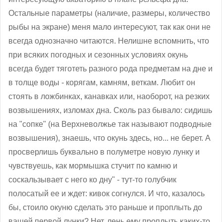
Остальные параметры (наличие, размеры, количество
рыбы на экране) меня мало интересуют, так как они не
всегда однозначно читаются. Нелишне вспомнить, что
при всяких погодных и сезонных условиях окунь
всегда будет тяготеть разного рода предметам на дне и
в толще воды - корягам, камням, веткам. Любит он
стоять в ложбинках, канавках или, наоборот, на резких
возвышениях, изломах дна. Сколь раз бывало: сидишь
на "сопке" (на Верхневолжье так называют подводные
возвышения), знаешь, что окунь здесь, но... не берет. А
просверлишь буквально в полуметре новую лунку и
чувствуешь, как мормышка стучит по камню и
соскальзывает с него ко дну" - тут-то голубчик
полосатый ее и ждет: кивок согнулся. И что, казалось
бы, стоило окуню сделать это раньше и проплыть до
вашей первой лунки? Нет, лень ему проплыть каких-то