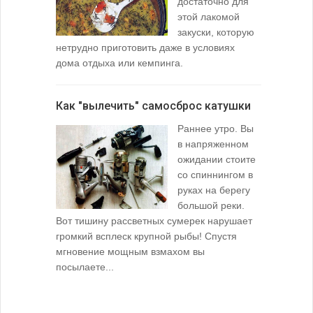
достаточно для
этой лакомой
закуски, которую
нетрудно приготовить даже в условиях
дома отдыха или кемпинга.
лопаточко
Как "вылечить" самосброс катушки
За лещом
Раннее утро. Вы
в напряженном
ожидании стоите
со спиннингом в
руках на берегу
большой реки.
Вот тишину рассветных сумерек нарушает
поклевку: 
громкий всплеск крупной рыбы! Спустя
кормушкой 
мгновение мощным взмахом вы
посылаете...