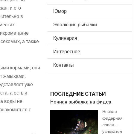
ан, и его
Юмор
чительно в
 мелких
Эволюция рыбалки
 икрометание
Кулинария
секомых, а также
Интересное
Контакты
ными кормами, они
ют жмыхами,
едставляет уже
та, а есть и
ПОСЛЕДНИЕ СТАТЬИ
ра воды не
Ночная рыбалка на фидер
В 
знакомиться с
Ночная
фидерная
ловля —
увлекател