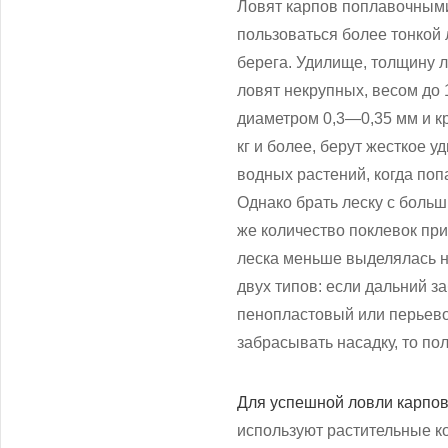
Ловят карпов поплавочными
пользоваться более тонкой 
берега. Удилище, толщину л
ловят некрупных, весом до
диаметром 0,3—0,35 мм и к
кг и более, берут жесткое 
водных растений, когда поп
Однако брать леску с больши
же количество поклевок пр
леска меньше выделялась н
двух типов: если дальний з
пенопластовый или перьево
забрасывать насадку, то п
Для успешной ловли карпо
используют растительные ко