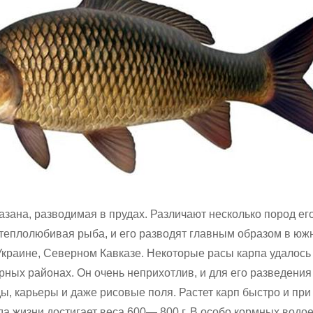
зана, разводимая в прудах. Различают несколько пород ег
 теплолюбивая рыба, и его разводят главным образом в юж
Украине, Северном Кавказе. Некоторые расы карпа удалось
рных районах. Он очень неприхотлив, и для его разведени
ы, карьеры и даже рисовые поля. Растет карп быстро и пр
ода жизни достигает веса 600— 800 г. В особо кормных водо