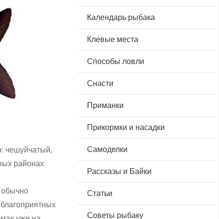
Календарь рыбака
Клевые места
Способы ловли
Снасти
Приманки
Прикормки и насадки
Самоделки
о: чешуйчатый,
ных районах
Рассказы и Байки
я обычно
Статьи
и благоприятных
Советы рыбаку
емах уже на