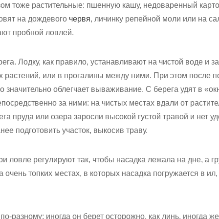
ом тоже растительные: пшенную кашу, недоваренный карт
ловят на дождевого
червя
, личинку репейной моли или на са
ают пробной ловлей.
рега. Лодку, как правило, устанавливают на чистой воде и 
х растений, или в прогалины между ними. При этом после п
то значительно облегчает вываживание. С берега удят в «о
осредственно за ними: на чистых местах вдали от растите
ега пруда или озера заросли высокой густой травой и нет у
нее подготовить участок, выкосив траву.
ри ловле регулируют так, чтобы насадка лежала на дне, а г
а очень топких местах, в которых насадка погружается в ил,
по-разному: иногда он берет осторожно, как линь, иногда ж