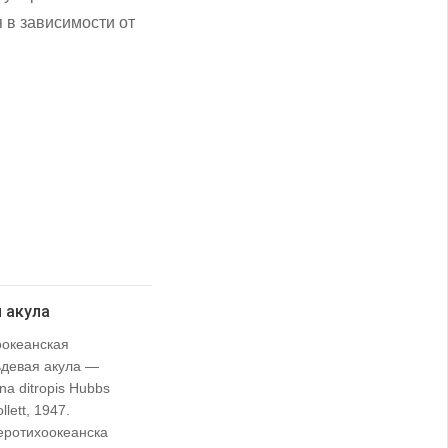
 в зависимости от
 акула
оокеанская
ьдевая акула —
a ditropis Hubbs
llett, 1947.
еротихоокеанска