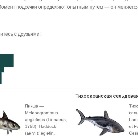
 Момент подсечки определяют опытным путем — он меняется
итесь с друзьями!
Тихоокеанская сельдевая
Пикша —
Тих
Melanogrammus
сел
aeglefinus (Linnaeus,
Lamn
1758). Haddock
et Fo
(англ.); eglefin,
Сев