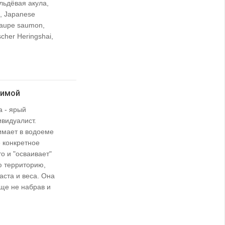
льдёвая акула,
, Japanese
-taupe saumon,
scher Heringshai,
зимой
а - ярый
видуалист.
имает в водоеме
 конкретное
о и "осваивает"
ю территорию,
аста и веса. Она
ще не набрав и