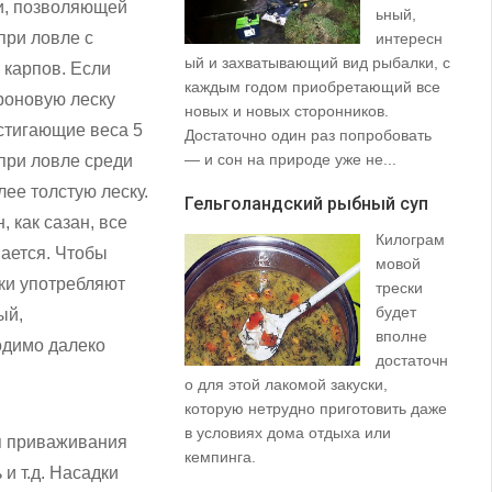
и, позволяющей
ьный,
при ловле с
интересн
ый и захватывающий вид рыбалки, с
35
 карпов. Если
каждым годом приобретающий все
со
роновую леску
новых и новых сторонников.
вз
стигающие веса 5
Достаточно один раз попробовать
пр
— и сон на природе уже не...
щу
 при ловле среди
та
лее толстую леску.
Гельголандский рыбный суп
на.
 как сазан, все
Килограм
Уз
ается. Чтобы
мовой
(S
вки употребляют
трески
будет
ый,
вполне
одимо далеко
достаточн
о для этой лакомой закуски,
которую нетрудно приготовить даже
в условиях дома отдыха или
я приваживания
не
кемпинга.
и т.д. Насадки
ло