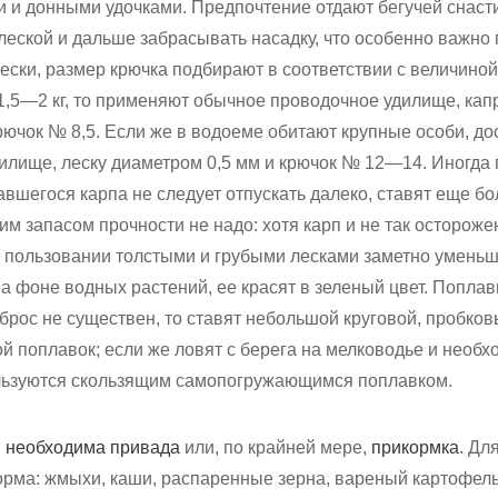
 и донными удочками. Предпочтение отдают бегучей снаст
леской и дальше забрасывать насадку, что особенно важно 
ески, размер крючка подбирают в соответствии с величиной
 1,5—2 кг, то применяют обычное проводочное удилище, кап
рючок № 8,5. Если же в водоеме обитают крупные особи, до
удилище, леску диаметром 0,5 мм и крючок № 12—14. Иногда
авшегося карпа не следует отпускать далеко, ставят еще бо
м запасом прочности не надо: хотя карп и не так осторожен,
и пользовании толстыми и грубыми лесками заметно уменьш
а фоне водных растений, ее красят в зеленый цвет. Попла
аброс не существен, то ставят небольшой круговой, пробков
й поплавок; если же ловят с берега на мелководье и необх
ользуются скользящим самопогружающимся поплавком.
в необходима привада
или, по крайней мере,
прикормка
. Дл
рма: жмыхи, каши, распаренные зерна, вареный картофель 