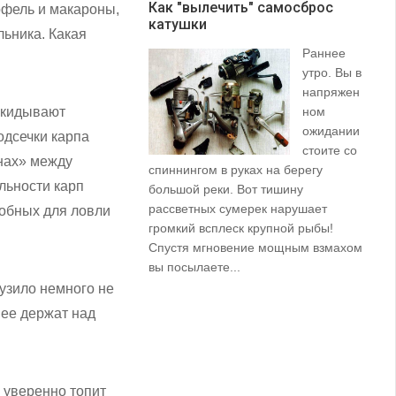
Как "вылечить" самосброс
офель и макароны,
катушки
З
льника. Какая
Раннее
утро. Вы в
напряжен
закидывают
ном
ожидании
одсечки карпа
стоите со
кнах» между
спиннингом в руках на берегу
их
льности карп
большой реки. Вот тишину
пр
рассветных сумерек нарушает
ко
добных для ловли
громкий всплеск крупной рыбы!
ле
Спустя мгновение мощным взмахом
вы посылаете...
рузило немного не
 ее держат над
е уверенно топит