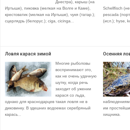
Днестра), карыш (на
Иртыше), пиковка (мелкая на Волге и Каме),
Schellfisch (не
крестоватик (мелкая на Иртыше), чукя (татар.);
pescada (порт.)
сцерлядзь (белорус.); ciga, cicinga...
(исл.); hyse, k
Ловля карася зимой
Осенняя ло
Многие рыболовы
воспринимают это,
как не очень удачную
шутку, когда речь
заходит об ужении
карася со льда,
однако для краснодарцев такая ловля не в
наблюдениями
диковинку. В здешних водоемах серебряный
им простейши
карась...
хищника.