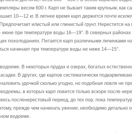
емпляры весом 600 г. Карп не бывает таким крупным, как саз
шает 10—12 кг. В летнее время карп держится почти исклю
 Предпочитает илистый или глинистый грунт. Нерестится на
 июне при температуре воды 16—19°. В северных районах
их похолоданиях. Питается карп различными личинками на
ться начинает при температуре воды не ниже 14—15°.
водоеме. В некоторых прудах и озерах, богатых естествен
асадки. В других, где карпов систематически подкармлива
 наловить удочкой сколько угодно, но подобная ловля не пр
водоемы, в которых карп ловится только вскоре после нерес
ь весь посленерестовый период, до тех пор, пока температу
этому, прежде чем начинать ужение, необходимо детально о
нном водоеме.