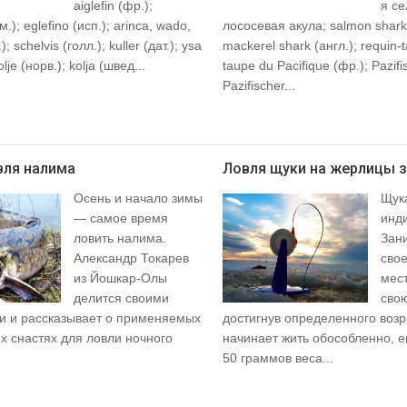
aiglefin (фр.);
я се
м.); eglefino (исп.); arinca, wado,
лососевая акула; salmon shark
; schelvis (голл.); kuller (дат.); ysa
mackerel shark (англ.); requin
olje (норв.); kolja (швед...
taupe du Pacifique (фр.); Pazifi
Pazifischer...
вля налима
Ловля щуки на жерлицы 
Осень и начало зимы
Щук
— самое время
инди
ловить налима.
Зан
Александр Токарев
свое
из Йошкар-Олы
мест
делится своими
сво
 и рассказывает о применяемых
достигнув определенного возр
х снастях для ловли ночного
начинает жить обособленно, е
50 граммов веса...