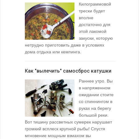
Узел для
Килограммовой
(Spade En
трески будет
вполне
достаточно для
этой лакомой
закуски, которую
нетрудно приготовить даже в условиях
дома отдыха или кемпинга.
лопаточко
Как "вылечить" самосброс катушки
За лещом
Раннее утро. Вы
в напряженном
ожидании стоите
со спиннингом в
руках на берегу
большой реки.
Вот тишину рассветных сумерек нарушает
поклевку: 
громкий всплеск крупной рыбы! Спустя
кормушкой 
мгновение мощным взмахом вы