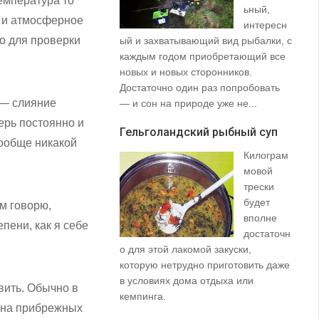
емпература то
ьный,
а и атмосферное
интересн
о для проверки
ый и захватывающий вид рыбалки, с
35
каждым годом приобретающий все
со
новых и новых сторонников.
вз
Достаточно один раз попробовать
пр
 — слияние
— и сон на природе уже не...
щу
та
ерь постоянно и
Гельголандский рыбный суп
на.
вообще никакой
Килограм
Уз
мовой
(S
трески
будет
ом говорю,
вполне
пени, как я себе
достаточн
о для этой лакомой закуски,
которую нетрудно приготовить даже
в условиях дома отдыха или
вить. Обычно в
не
кемпинга.
— на прибрежных
ло