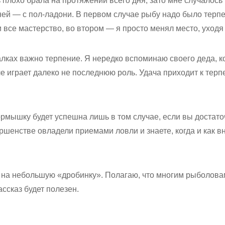
плохо брала на протяжении всего дня, зато мне случалось
ей — с пол-ладони. В первом случае рыбу надо было терпе
 все мастерство, во втором — я просто менял место, уходя 
лках важно терпение. Я нередко вспоминаю своего деда, к
е играет далеко не последнюю роль. Удача приходит к тер
рмышку будет успешна лишь в том случае, если вы достат
ершенстве овладели приемами ловли и знаете, когда и как вн
л на небольшую «дробинку». Полагаю, что многим рыболовам
ссказ будет полезен.