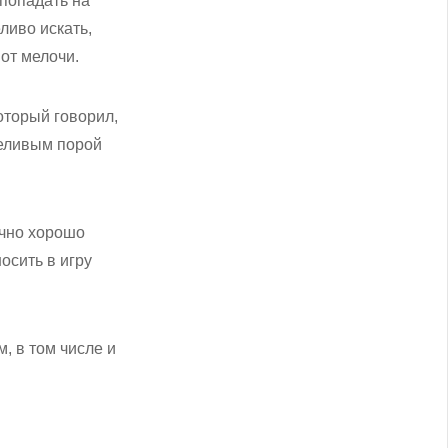
 попадать на
ливо искать,
от мелочи.
оторый говорил,
пеливым порой
очно хорошо
осить в игру
, в том числе и