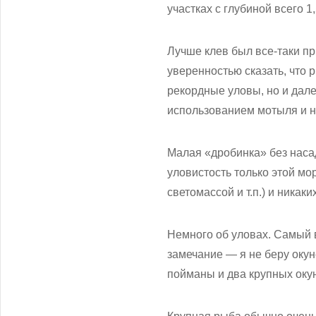
участках с глубиной всего 1,
Лучше клев был все-таки пр
уверенностью сказать, что 
рекордные уловы, но и дал
использованием мотыля и на
Малая «дробинка» без наса
уловистость только этой мо
светомассой и т.п.) и никак
Немного об уловах. Самый в
замечание — я не беру окун
пойманы и два крупных окуня