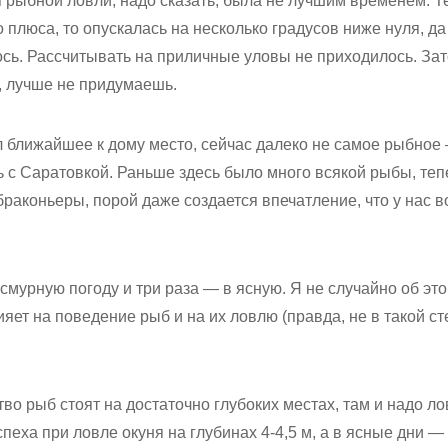
 рыбной ловли, надо сказать, была не лучшим временем. Т
плюса, то опускалась на несколько градусов ниже нуля, д
сь. Рассчитывать на приличные уловы не приходилось. Зат
, лучше не придумаешь.
л ближайшее к дому место, сейчас далеко не самое рыбное
 с Саратовкой. Раньше здесь было много всякой рыбы, теп
раконьеры, порой даже создается впечатление, что у нас 
смурную погоду и три раза — в ясную. Я не случайно об эт
яет на поведение рыб и на их ловлю (правда, не в такой сте
о рыб стоят на достаточно глубоких местах, там и надо ло
спеха при ловле окуня на глубинах 4-4,5 м, а в ясные дни 