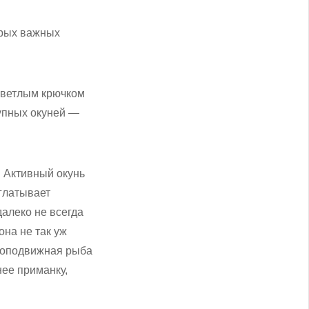
орых важных
 светлым крючком
рупных окуней —
. Активный окунь
аглатывает
далеко не всегда
она не так уж
алоподвижная рыба
нее приманку,