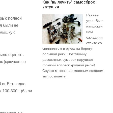
Как "вылечить" самосброс
катушки
З
Раннее
рь с полной
утро. Вы в
ня были не
напряжен
ном
рмышку с
ожидании
стоите со
спиннингом в руках на берегу
их
большой реки. Вот тишину
пр
было оценить
рассветных сумерек нарушает
ко
к (крючков со
громкий всплеск крупной рыбы!
ле
Спустя мгновение мощным взмахом
вы посылаете...
кг. Есть одно
 100-300 г (были