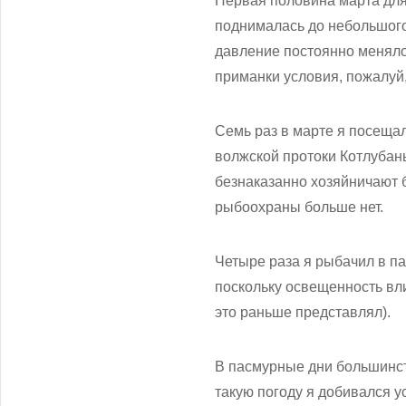
Первая половина марта для
поднималась до небольшого 
давление постоянно меняло
приманки условия, пожалуй
Семь раз в марте я посеща
волжской протоки Котлубань
безнаказанно хозяйничают б
рыбоохраны больше нет.
Четыре раза я рыбачил в па
поскольку освещенность вли
это раньше представлял).
В пасмурные дни большинств
такую погоду я добивался у