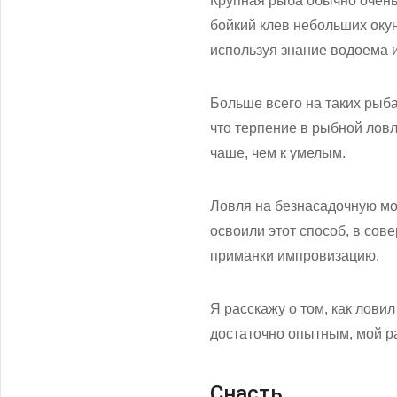
Крупная рыба обычно очень 
бойкий клев небольших окун
используя знание водоема и
Больше всего на таких рыба
что терпение в рыбной ловл
чаше, чем к умелым.
Ловля на безнасадочную мо
освоили этот способ, в сов
приманки импровизацию.
Я расскажу о том, как лови
достаточно опытным, мой ра
Снасть