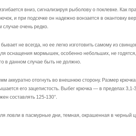
изгибается вниз, сигнализируя рыболову о поклевке. Как пр
ючок, и при подсечке он надежно вонзается в окантовку вер
м случае очень редко.
ывает не всегда, но ее легко изготовить самому из свинцов
ля оснащения мормышек, особенно небольших, не годятся,
ого в данном случае быть не должно.
 мм аккуратно отогнуть во внешнюю сторону. Размер крючка 
шается его зацепистость. Выбег крючка — в пределах 3,1-3
жен составлять 125-130°.
я ловли в пасмурные дни, темная, окрашенная в черный ц