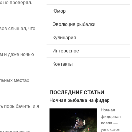
х не проверял.
Юмор
Эволюция рыбалки
вов слышал, что
Кулинария
Интересное
ем и даже ночью
Контакты
ельных местах
ПОСЛЕДНИЕ СТАТЬИ
Ночная рыбалка на фидер
В 
ь порыбачить, и я
Ночная
фидерная
ловля —
увлекател