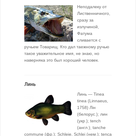
Неподалеку от
Лиственничного,
сразу за
излучиной,
Фатума
сливается с
ручьем Товарищ. Кто дал таежному ручью
такое уважительное имя, не знаю, но
наверняка это был хороший человек.
Линь
Линь — Tinea
tinea (Linnaeus,
1758) Лiн
(белорус.); лин
(укр.); tench
(англ.); tanche
commune (фр.); Schleie, Schlei (нем.); tenca