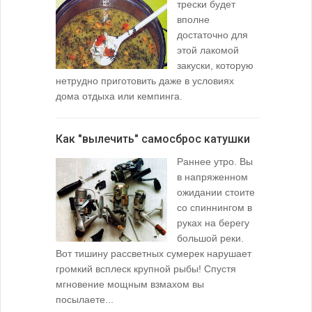
трески будет
вполне
достаточно для
этой лакомой
закуски, которую
нетрудно приготовить даже в условиях
дома отдыха или кемпинга.
лопаточко
Как "вылечить" самосброс катушки
За лещом
Раннее утро. Вы
в напряженном
ожидании стоите
со спиннингом в
руках на берегу
большой реки.
Вот тишину рассветных сумерек нарушает
поклевку: 
громкий всплеск крупной рыбы! Спустя
кормушкой 
мгновение мощным взмахом вы
посылаете...