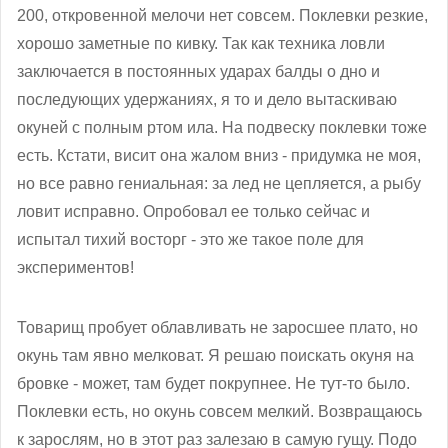
200, откровенной мелочи нет совсем. Поклевки резкие,
хорошо заметные по кивку. Так как техника ловли
заключается в постоянных ударах балды о дно и
последующих удержаниях, я то и дело вытаскиваю
окуней с полным ртом ила. На подвеску поклевки тоже
есть. Кстати, висит она жалом вниз - придумка не моя,
но все равно гениальная: за лед не цепляется, а рыбу
ловит исправно. Опробовал ее только сейчас и
испытал тихий восторг - это же такое поле для
экспериментов!
Товарищ пробует облавливать не заросшее плато, но
окунь там явно мелковат. Я решаю поискать окуня на
бровке - может, там будет покрупнее. Не тут-то было.
Поклевки есть, но окунь совсем мелкий. Возвращаюсь
к зарослям, но в этот раз залезаю в самую гущу. Подо