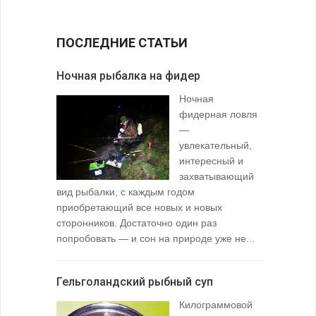
ПОСЛЕДНИЕ СТАТЬИ
Ночная рыбалка на фидер
В желудк
Ночная
фидерная ловля
—
увлекательный,
интересный и
захватывающий
вид рыбалки, с каждым годом
содержимо
приобретающий все новых и новых
взглянуть 
сторонников. Достаточно один раз
Тысячи охо
попробовать — и сон на природе уже не...
вопросом: 
любимой ры
Гельголандский рыбный суп
Узел для
Килограммовой
(Spade En