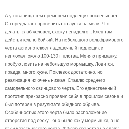
А у товарища тем временем подлещик поклевывает...
Он предлагает проверить его лунки на мели. Что
делать, слаб человек, схожу ненадолго... Клев там
действительно бойкий. На небольшого вольфрамового
черта активно клюет ладошечный подлещик и
неплохая, около 100-130 г, плотва. Меняю приманку,
пробую ловить на небольшую мормышку. Ловится,
правда, много хуже. Поклевок достаточно, но
реализация их очень низкая. Ставлю среднего
самодельного свинцового черта. Его единственный
прототип прекрасно проявил себя в прошлом сезоне и
был потерян в результате обидного обрыва.
Особенностью этого черта было расположение
отверстия под леску - оно было как у мормышки, а не
как у классического черта. Дублер сработал на славу,