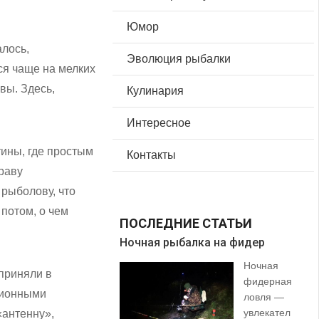
Юмор
алось,
Эволюция рыбалки
ся чаще на мелких
вы. Здесь,
Кулинария
Интересное
тины, где простым
Контакты
траву
 рыболову, что
 потом, о чем
ПОСЛЕДНИЕ СТАТЬИ
Ночная рыбалка на фидер
В 
Ночная
приняли в
фидерная
ционными
ловля —
увлекател
«антенну»,