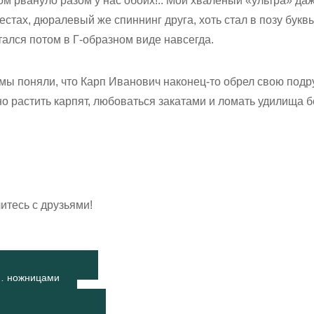
ом рвануло разом у нас обоих!.. Мой хваленый «ультра» даж
естах, дюралевый же спиннинг друга, хоть стал в позу букв
тался потом в Г-образном виде навсегда.
 мы поняли, что Карп Иванович наконец-то обрел свою подру
бно растить карпят, любоваться закатами и ломать удилища 
итесь с друзьями!
… ножницами