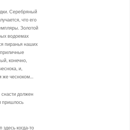
адки. Серебряный
учается, что его
земпляры. Золотой
орых водоемах
тся пиранья наших
а приличные
ый, конечно,
еснока, и,
 же чесноком...
й снасти должен
м пришлось
 здесь когда-то