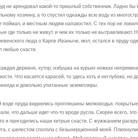
пруд не арендовал какой-то пришлый собственник. Ладно бы 
ельному хозяину, а то спустил однажды всю воду из многост
 не поймал, и местным людям напакостил. С тех пор не ловил
ые где только ни живут, и чем их только не вытравливают. 
евенского люда о Карпе Иваныче, мол, остался в пруду оди
л любые снасти.
каждая деревня, хутор, избушка на курьих ножках непреме
мости. Что касается карасей, то здесь хоть и неглубоко, но 
 иногда и довольно упитанные экземпляры.
й воде пруда виднелись проплешины мелководья, покрытые 
али, что дальше идет что-то вроде русла. Скорее всего, это
-то и пригодились наши хитрые снасти. С жужжанием раскру
га, с шелестом сползла с безынерционной моей. Плюхнулис