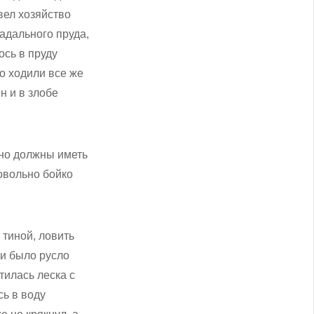
вел хозяйство
радального пруда,
ось в пруду
Но ходили все же
н и в злобе
нно должны иметь
довольно бойко
тиной, ловить
 и было русло
тилась леска с
ь в воду