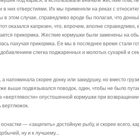
рмушек под карася, а использовали вначале жесткие пласт
 в них отверстиями. Их мы применяли на реках с относит
ы в этом случае, справедливо вроде бы полагая, что донный
 тот оказался капризен, что, впрочем, вполне справедливо,
ается прикормка. Жесткие кормушки были заменены на об
лась пахучая прикормка. Ее мы в последнее время стали го
с добавлением слегка поджаренных и молотых сухарей и се
 а напоминала скорее донку или закидушку, но вместо груз
уже выше подвязывался поводок, один, чтобы не было пут
за «вертлявости» опустошенной кормушки при возвращении 
ь вертлюжок.
 оснастки — «зацепить» достойную рыбу, и скорее всего, к
добычей, ну и к лучшему...