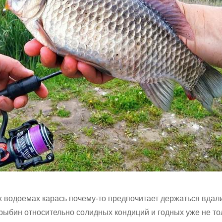
х водоемах карась почему-то предпочитает держаться вдали
 рыбин относительно солидных кондиций и годных уже не то