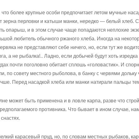
, что более крупные особи предпочитает летом мучные нас
т зерна перловки и катыши манки, нередко — белый хлеб. Сл
ть опарыш, и в этом случае чаще попадаются неплохие эк
льшой любитель обычного ржаного хлеба. Иногда на некот
ервяка не представляют себе ничего, но, если тут же води
рга, а не рыбалка!.. Ладно, если добычей будут хоть изредк
удах почти поголовно обитает сплошь «головастик». И спорн
и, по совету местного рыболова, в банку с червями дольку ч
учше. Перед насадкой хлеба или манки натирали пальцы тем
не может быть применена и в ловле карпа, разве что стро
предполагаемого противника. Что бывает в ином случае, на
 снастях.
лкий карасевый пруд, но, по словам местных рыбаков, карп