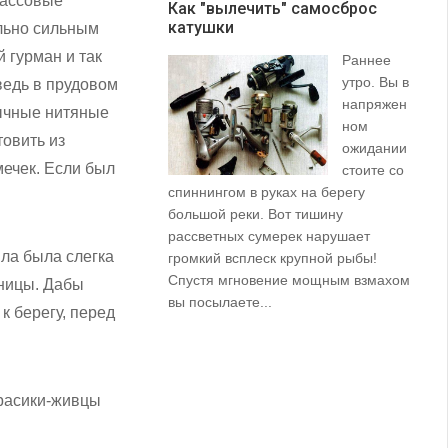
массовые
Как "вылечить" самосброс
катушки
З
ельно сильным
 гурман и так
Раннее
утро. Вы в
 ведь в прудовом
напряжен
ычные нитяные
ном
товить из
ожидании
мечек. Если был
стоите со
спиннингом в руках на берегу
их
большой реки. Вот тишину
пр
рассветных сумерек нарушает
ко
ила была слегка
громкий всплеск крупной рыбы!
ле
Спустя мгновение мощным взмахом
аницы. Дабы
вы посылаете...
к берегу, перед
арасики-живцы