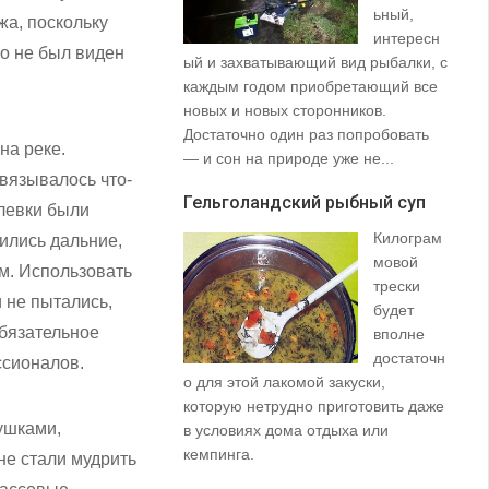
ьный,
жа, поскольку
интересн
то не был виден
ый и захватывающий вид рыбалки, с
35
каждым годом приобретающий все
со
новых и новых сторонников.
вз
Достаточно один раз попробовать
пр
на реке.
— и сон на природе уже не...
щу
вязывалось что-
та
Гельголандский рыбный суп
на.
клевки были
Килограм
дились дальние,
Уз
мовой
(S
м. Использовать
трески
 не пытались,
будет
обязательное
вполне
достаточн
ссионалов.
о для этой лакомой закуски,
которую нетрудно приготовить даже
ушками,
в условиях дома отдыха или
не
кемпинга.
не стали мудрить
ло