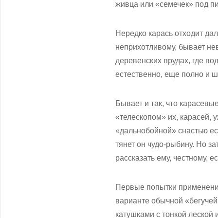
живца или «семечек» под пи
Нередко карась отходит дал
неприхотливому, бывает нев
деревенских прудах, где во
естественно, еще полно и ш
Бывает и так, что карасев
«телескопом» их, карасей, 
«дальнобойной» снастью ест
тянет он чудо-рыбину. Но з
рассказать ему, честному, 
Первые попытки применения
варианте обычной «бегучей
катушками с тонкой леской