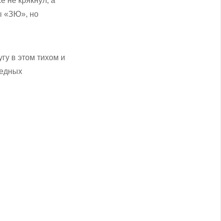
е не крякнул, а
ы «ЗЮ», но
гу в этом тихом и
бедных