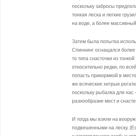
поскольку забросы предпола
тонкая леска и легкие груз
на воде, а более массивный
Затем была попытка исполь
Спиннинг оснащался более 
то типа снасточки из тонко
относительно редки, по все
попасть прикормкой в мест
же всяческие хитрые рогат
поскольку рыбалка для нас 
разнообразие мест и снасте
И тогда мы взяли на воору
подвешенными на леску. (Ес