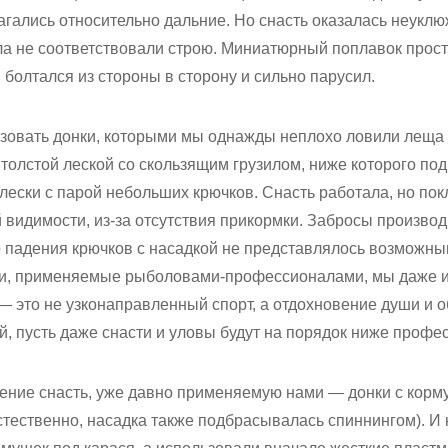
гались относительно дальние. Но снасть оказалась неуклю
ила не соответствовали строю. Миниатюрный поплавок прос
 болтался из стороны в сторону и сильно парусил.
зовать донки, которыми мы однажды неплохо ловили леща 
толстой леской со скользящим грузилом, ниже которого под
й лески с парой небольших крючков. Снасть работала, но по
й видимости, из-за отсутствия прикормки. Забросы произво
о падения крючков с насадкой не представлялось возможны
ки, применяемые рыболовами-профессионалами, мы даже и
— это не узконаправленный спорт, а отдохновение души и 
й, пусть даже снасти и уловы будут на порядок ниже профе
жение снасть, уже давно применяемую нами — донки с корм
тественно, насадка также подбрасывалась спиннингом). И 