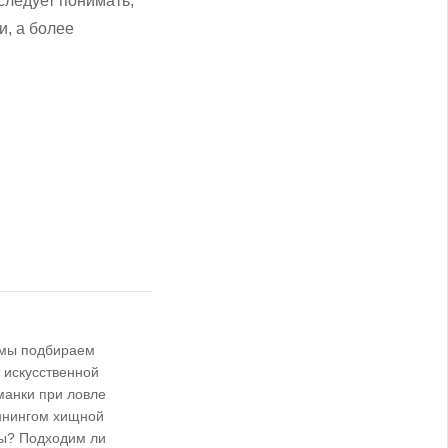
следует понимать,
, а более
 мы подбираем
 искусственной
манки при ловле
ннингом хищной
ы? Подходим ли