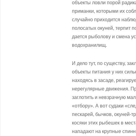
объекты ловли порой радика
приманки, которыми их собл
случайно приходится наблюд
полосатых окуней, терпит п
дается рыболову и смена ус
водохранилищ.
И дело тут, по существу, з
объекты питания у них силь
находясь в засаде, реагир
нерегулярные движения. Пр
заглотить и невзрачную ма
«отбору». А вот судаки «сл
пескарей, бычков, окуней-
косяки этих рыбешек в мест
нападают на крупные спин