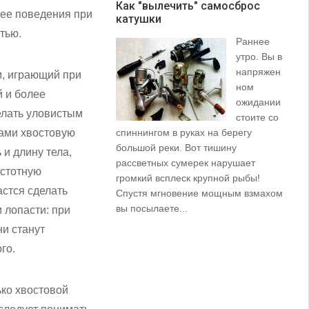
Как "вылечить" самосброс
 ее поведения при
катушки
З
тью.
Раннее
утро. Вы в
напряжен
м, играющий при
ном
й и более
ожидании
елать уловистым
стоите со
цами хвостовую
спиннингом в руках на берегу
их
большой реки. Вот тишину
пр
и длину тела,
рассветных сумерек нарушает
ко
астотную
громкий всплеск крупной рыбы!
ле
астся сделать
Спустя мгновение мощным взмахом
вы посылаете...
 лопасти: при
ни станут
го.
ько хвостовой