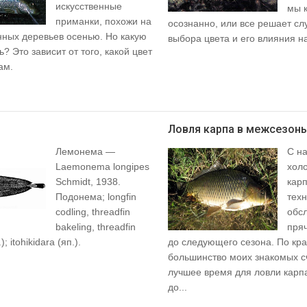
искусственные
мы к
приманки, похожи на
осознанно, или все решает сл
нных деревьев осенью. Но какую
выбора цвета и его влияния на
ь? Это зависит от того, какой цвет
ам.
Ловля карпа в межсезонь
Лемонема —
С н
Laemonema longipes
хол
Schmidt, 1938.
карп
Подонема; longfin
тех
codling, threadfin
обс
bakeling, threadfin
пряч
); itohikidara (яп.).
до следующего сезона. По кр
большинство моих знакомых сч
лучшее время для ловли карпа
до...