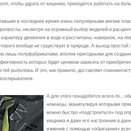
лкоте, чтобы удрать от хищника, приходится работать на бол
и ставшие в последнее время очень популярными мягкие пла
рохвосты, несмотря на огромный выбор моделей и расцвет
о характеру движения в воде и рассчитаны, наверное, на ло
торого вообще не существует в природе. А выход простой: 
ию лишь полуфабрикатами, вполне пригодными для создан
фективность которых будет целиком зависеть от приобрете
тей рыболова. И это, как правило, доставляет спиннингис
рвооткрывателя.
А для этого понадобятся всего-то... 
ножницы, манипулируя которыми прям
можно быстро «подстроиться» под оп
хищника и даже его настроение в дан
изменив с помощью «обрезания» всег