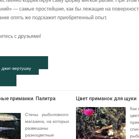
щественно корректируя саму форму мягкой рыбки. При этом 
аний» — самые простейшие, как бы лежащие на поверхности
нке опять же подскажет приобретенный опыт.
итесь с друзьями!
 джиг-вертушку
ные приманки. Палитра
Цвет приманок для щуки
Как
Стены рыболовного
цвет
магазина, на которых
при
развешаны
спи
разноцветные
рыб