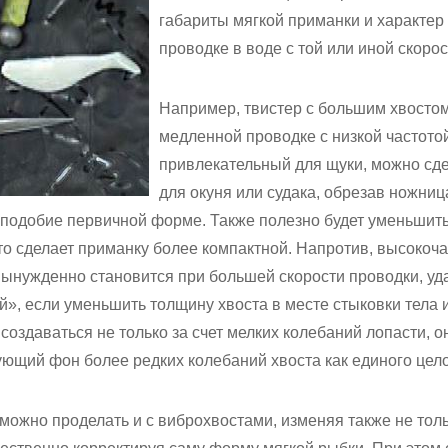
габариты мягкой приманки и характер
проводке в воде с той или иной скорос
Например, твистер с большим хвосто
медленной проводке с низкой частото
привлекательный для щуки, можно сд
для окуня или судака, обрезав ножни
 подобие первичной форме. Также полезно будет уменьшить 
что сделает приманку более компактной. Напротив, высокоч
вынужденно становится при большей скорости проводки, уд
», если уменьшить толщину хвоста в месте стыковки тела и
создаваться не только за счет мелких колебаний лопасти, о
ющий фон более редких колебаний хвоста как единого цело
ожно проделать и с виброхвостами, изменяя также не тол