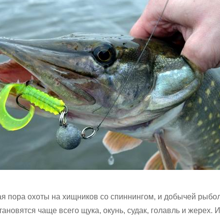
я пора охоты на хищников со спиннингом, и добычей рыбол
ановятся чаще всего щука, окунь, судак, голавль и жерех. И