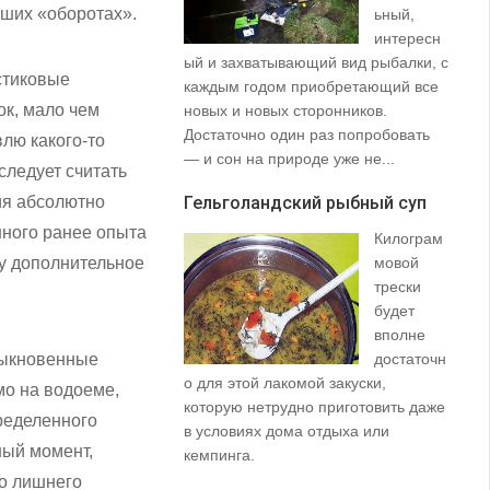
ьших «оборотах».
ьный,
интересн
ый и захватывающий вид рыбалки, с
35
стиковые
каждым годом приобретающий все
со
ок, мало чем
новых и новых сторонников.
вз
Достаточно один раз попробовать
пр
влю какого-то
— и сон на природе уже не...
щу
следует считать
та
ия абсолютно
Гельголандский рыбный суп
на.
нного ранее опыта
Килограм
Уз
ту дополнительное
мовой
(S
трески
будет
вполне
обыкновенные
достаточн
о для этой лакомой закуски,
о на водоеме,
которую нетрудно приготовить даже
ределенного
в условиях дома отдыха или
ный момент,
не
кемпинга.
ло
о лишнего