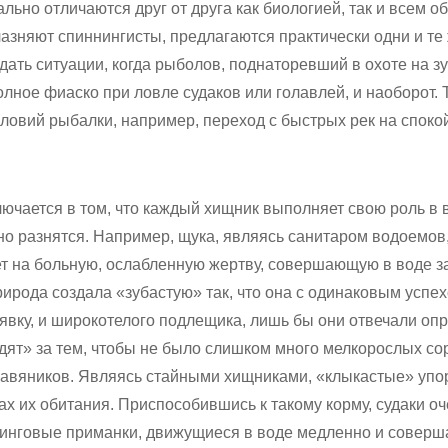
льно отличаются друг от друга как биологией, так и всем о
азняют спиннингисты, предлагаются практически одни и те 
ать ситуации, когда рыболов, поднаторевший в охоте на з
олное фиаско при ловле судаков или голавлей, и наоборот. 
ловий рыбалки, например, переход с быстрых рек на споко
аключается в том, что каждый хищник выполняет свою роль в
но разнятся. Например, щука, являясь санитаром водоемов,
ует на больную, ослабленную жертву, совершающую в воде 
ирода создала «зубастую» так, что она с одинаковым успе
лявку, и широкотелого подлещика, лишь бы они отвечали о
едят» за тем, чтобы не было слишком много мелкорослых со
травяников. Являясь стайными хищниками, «клыкастые» уп
ах их обитания. Приспособившись к такому корму, судаки оч
нинговые приманки, движущиеся в воде медленно и совер