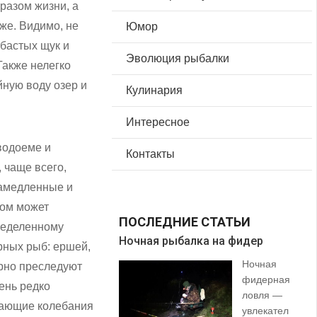
бразом жизни, а
же. Видимо, не
Юмор
убастых щук и
Эволюция рыбалки
Также нелегко
йную воду озер и
Кулинария
Интересное
 водоеме и
Контакты
 чаще всего,
замедленные и
хом может
ПОСЛЕДНИЕ СТАТЬИ
пределенному
Ночная рыбалка на фидер
В 
рных рыб: ершей,
Ночная
орно преследуют
фидерная
ень редко
ловля —
шающие колебания
увлекател