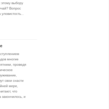
 этому выбору
учай? Вопрос
 уловистость...
е
аступлением
одов многие
ятники, проведя
ническое
луживание,
ут свои снасти
айней мере,
итают, что
 закончилось, и