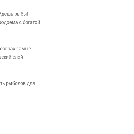
айдешь рыбы!
водоема с богатой
 озерах самые
еский слой
ать рыболов для