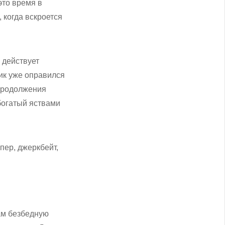
это время в
 когда вскроется
 действует
ник уже оправился
 продолжения
 богатый яствами
пер, джеркбейт,
ам безбедную