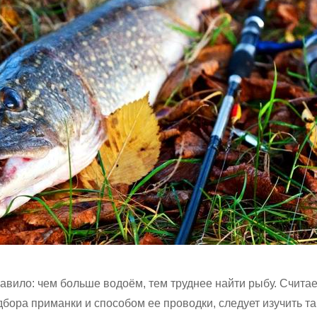
авило: чем больше водоём, тем труднее найти рыбу. Считае
бора приманки и способом ее проводки, следует изучить та