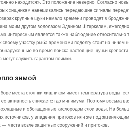
стоянно находится». Это положение неверно! Согласно нов
орых хищникам навешивались передающие сигналы передат
 озерах крупные щуки немало времени проводят в бродяжни
дена моим другом водолазом Эдвином Штеркелем, ежегодн
ьма интересным является также наблюдение относительно т
к своему участку рыба временами подолгу стоит на ничем 
 обнаруженные во время поиска настоящие щучьи крепости 
а могут служить гарантом поимки.
епло зимой
оре места стоянки хищником имеет температура воды: ес
 и ее активность снижается до минимума. Поэтому весьма в
прохладные и обогащенные кислородом слои воды. На больш
ых источников, у впадения притоков или же под затеняющи
х — места возле защитных сооружений и притоков.