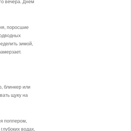
го вечера. Днем
ия, поросшие
подводных
еделить зимой,
замерзает.
р, блинкер или
овать щуку на
ся поппером,
 глубоких водах,