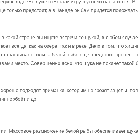
цких водоемов уже отметали икру и успели насытиться. В 
 только предстоит, а в Канаде рыбам придется подождать,
, в какой стране вы ищете встречи со щукой, в любом случае
ет всегда, как на озере, так и в реке. Дело в том, что хищ
осстанавливает силы, а белой рыбе еще предстоит процесс
равами место. Совершенно ясно, что щука не покинет такой
 хорошо подходят приманки, которым не грозят зацепы: поп
пиннербейт и др.
гии. Массовое размножение белой рыбы обеспечивает щук