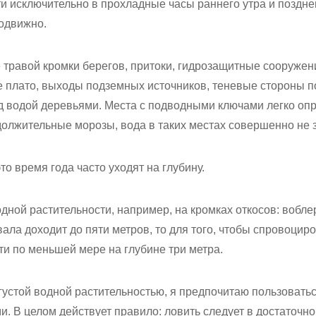
и исключительно в прохладные часы раннего утра и поздне
подвижно.
 травой кромки берегов, притоки, гидрозащитные сооружен
 плато, выходы подземных источников, теневые стороны 
д водой деревьями. Места с подводными ключами легко опр
должительные морозы, вода в таких местах совершенно не 
то время года часто уходят на глубину.
водной растительности, например, на кромках откосов: вобле
вала доходит до пяти метров, то для того, чтобы спровоцир
сти по меньшей мере на глубине три метра.
 густой водной растительностью, я предпочитаю пользовать
. В целом действует правило: ловить следует в достаточно