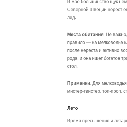
В мае большинство щук неме
Северной Швеции нерест еще
лед.
Места обитания
. Не важно
правило — на мелководье клю
после нереста и активно в
рода, и она ищет богатое т
стол.
Приманки
. Для мелководья
мистер-твистер, топ-проп, с
Лето
Время пресыщения и летар