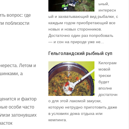
ьный,
интересн
ь вопрос: где
ый и захватывающий вид рыбалки, с
35
каждым годом приобретающий все
со
ли поблизости
новых и новых сторонников.
вз
Достаточно один раз попробовать
пр
— и сон на природе уже не...
щу
та
Гельголандский рыбный суп
на.
Килограм
нереста. Летом и
Уз
мовой
(S
шинками, а
трески
будет
вполне
достаточн
ценится и фактор
о для этой лакомой закуски,
ные особи часто
которую нетрудно приготовить даже
в условиях дома отдыха или
близи затонувших
не
кемпинга.
часток
ло