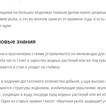
хищника на больших водоемах первым делом нужно разрешит
ом рыба, а это во многом зависит от времени года, и есть 
я щуки.
новые знания
ни и красноперки стаями устремляются на мелководье для 
ба часто стоит в зарослях водных растений или же под кув
ается в стаи и уходит на глубину.
в водоеме достаточного количества добычи, у щук высоко 
авятся структуры водоемов, изобилующие укрытиями: круп
, уходящих в воду, посреди гряд водных растений или же в
. Одно из старых правил гласит: «Крупная рыба защищает у