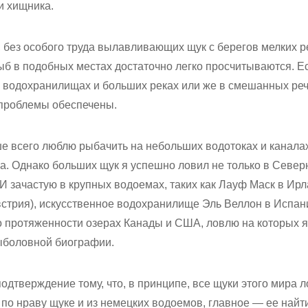
и хищника.
 без особого труда вылавливающих щук с берегов мелких ре
рыб в подобных местах достаточно легко просчитываются. Е
, водохранилищах и больших реках или же в смешанных ре
 проблемы обеспечены.
ше всего люблю рыбачить на небольших водотоках и каналах
а. Однако больших щук я успешно ловил не только в Север
. И зачастую в крупных водоемах, таких как Лауф Маск в Ирл
встрия), искусственное водохранилище Эль Веллон в Испани
по протяженности озерах Канады и США, ловлю на которых 
ыболовной биографии.
подтверждение тому, что, в принципе, все щуки этого мира 
, по нраву щуке и из немецких водоемов, главное — ее найт