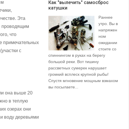
ым
Как "вылечить" самосброс
катушки
З
чики,
Раннее
честве. Эта
утро. Вы в
о проводящим
напряжен
ого, что
ном
не примечательных
ожидании
стоите со
(участки с
спиннингом в руках на берегу
их
большой реки. Вот тишину
пр
рассветных сумерек нарушает
ко
громкий всплеск крупной рыбы!
ле
Спустя мгновение мощным взмахом
вы посылаете...
ли она выше 20
ажно в теплую
их озерах они
ми воду деревьями