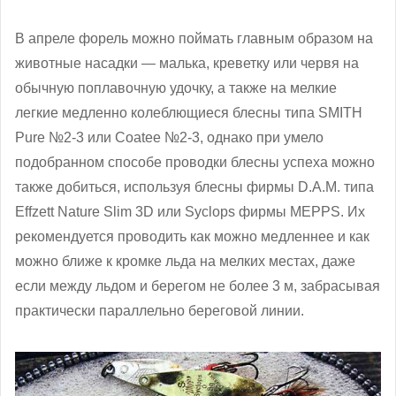
В апреле форель можно поймать главным образом на
животные насадки — малька, креветку или червя на
обычную поплавочную удочку, а также на мелкие
легкие медленно колеблющиеся блесны типа SMITH
Pure №2-3 или Coatee №2-3, однако при умело
подобранном способе проводки блесны успеха можно
также добиться, используя блесны фирмы D.A.M. типа
Effzett Nature Slim 3D или Syclops фирмы MEPPS. Их
рекомендуется проводить как можно медленнее и как
можно ближе к кромке льда на мелких местах, даже
если между льдом и берегом не более 3 м, забрасывая
практически параллельно береговой линии.