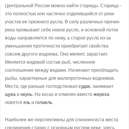
Центральной России можно найти старицы. Старица -
это полностью или частично отделившийся от реки
участок ее прежнего русла. В силу различных причин
река промывает себе новое русло, и основной поток
воды направляется по нему, а старое русло из-за
уменьшения проточности приобретает свойства
совсем другого водоема. Оно мелеет, зарастает.
Меняется видовой состав рыб, численное
соотношение между видами. Начинают преобладать
рыбы, характерные для малопроточных водоемов.
Места, где раньше господствовал
судак
, занимают
щука
и
окунь
. На косах и отмелях вместо
жереха
ловятся
язь
и
голавль
.
Наиболее же перспективны для спиннингиста места
соединения стариц с основным руслом реки: здесь