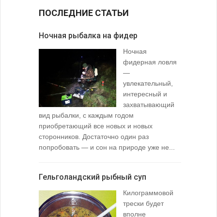
ПОСЛЕДНИЕ СТАТЬИ
Ночная рыбалка на фидер
В желудк
Ночная
фидерная ловля
—
увлекательный,
интересный и
захватывающий
вид рыбалки, с каждым годом
содержимо
приобретающий все новых и новых
взглянуть 
сторонников. Достаточно один раз
Тысячи охо
попробовать — и сон на природе уже не...
вопросом: 
любимой ры
Гельголандский рыбный суп
Узел для
Килограммовой
(Spade En
трески будет
вполне