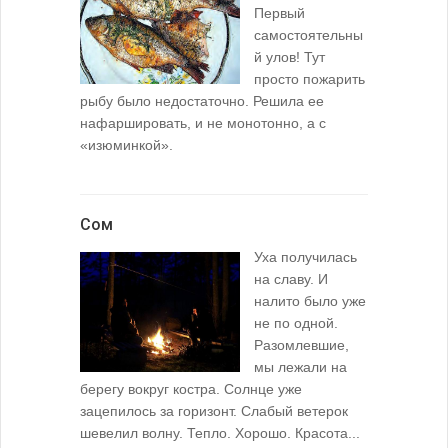
Первый
самостоятельны
й улов! Тут
просто пожарить
рыбу было недостаточно. Решила ее
нафаршировать, и не монотонно, а с
«изюминкой».
Сом
Уха получилась
на славу. И
налито было уже
не по одной.
Разомлевшие,
мы лежали на
берегу вокруг костра. Солнце уже
зацепилось за горизонт. Слабый ветерок
шевелил волну. Тепло. Хорошо. Красота...