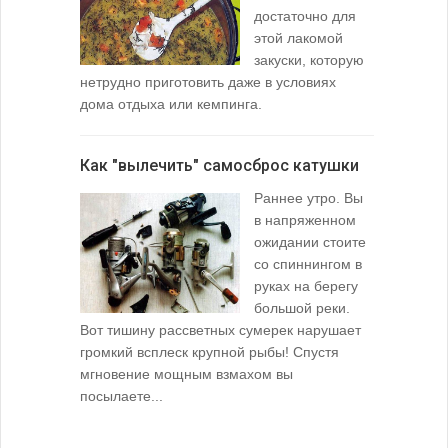
достаточно для
этой лакомой
закуски, которую
нетрудно приготовить даже в условиях
дома отдыха или кемпинга.
лопаточко
Как "вылечить" самосброс катушки
За лещом
Раннее утро. Вы
в напряженном
ожидании стоите
со спиннингом в
руках на берегу
большой реки.
Вот тишину рассветных сумерек нарушает
поклевку: 
громкий всплеск крупной рыбы! Спустя
кормушкой 
мгновение мощным взмахом вы
посылаете...