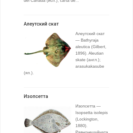
del Canada (исп.); carta de...
Алеутский скат
Алеутский скат
— Bathyraja
aleutica (Gilbert,
1896). Aleutian
skate (англ.);
arasukakasube
(яп.).
Изопсетта
Изопсетта —
Isopsetta isolepis
(Lockington,
1880).
Равночешуйчата