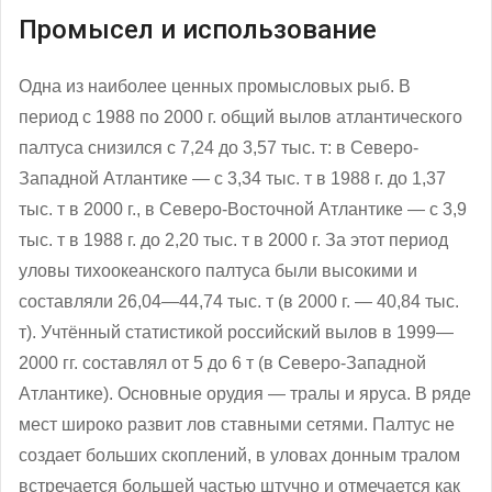
Промысел и использование
Одна из наиболее ценных промысловых рыб. В
период с 1988 по 2000 г. общий вылов атлантического
палтуса снизился с 7,24 до 3,57 тыс. т: в Северо-
Западной Атлантике — с 3,34 тыс. т в 1988 г. до 1,37
тыс. т в 2000 г., в Северо-Восточной Атлантике — с 3,9
тыс. т в 1988 г. до 2,20 тыс. т в 2000 г. За этот период
уловы тихоокеанского палтуса были высокими и
составляли 26,04—44,74 тыс. т (в 2000 г. — 40,84 тыс.
т). Учтённый статистикой российский вылов в 1999—
2000 гг. составлял от 5 до 6 т (в Северо-Западной
Атлантике). Основные орудия — тралы и яруса. В ряде
мест широко развит лов ставными сетями. Палтус не
создает больших скоплений, в уловах донным тралом
встречается большей частью штучно и отмечается как