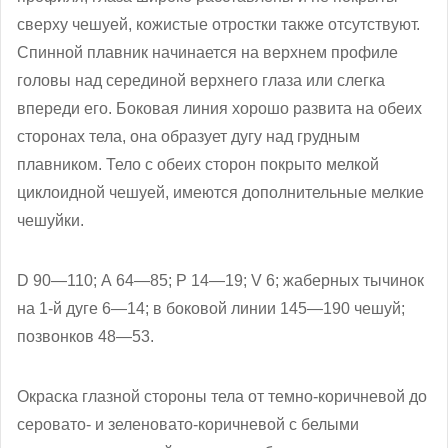
сверху чешуей, кожистые отростки также отсутствуют.
Спинной плавник начинается на верхнем профиле
головы над серединой верхнего глаза или слегка
впереди его. Боковая линия хорошо развита на обеих
сторонах тела, она образует дугу над грудным
плавником. Тело с обеих сторон покрыто мелкой
циклоидной чешуей, имеются дополнительные мелкие
чешуйки.
D 90—110; А 64—85; Р 14—19; V 6; жаберных тычинок
на 1-й дуге 6—14; в боковой линии 145—190 чешуй;
позвонков 48—53.
Окраска глазной стороны тела от темно-коричневой до
серовато- и зеленовато-коричневой с белыми