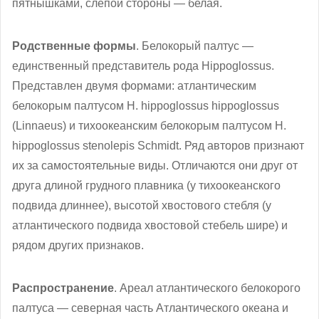
пятнышками, слепой стороны — белая.
Родственные формы
. Белокорый палтус —
единственный представитель рода Hippoglossus.
Представлен двумя формами: атлантическим
белокорым палтусом Н. hippoglossus hippoglossus
(Linnaeus) и тихоокеанским белокорым палтусом Н.
hippoglossus stenolepis Schmidt. Ряд авторов признают
их за самостоятельные виды. Отличаются они друг от
друга длиной грудного плавника (у тихоокеанского
подвида длиннее), высотой хвостового стебля (у
атлантического подвида хвостовой стебель шире) и
рядом других признаков.
Распространение
. Ареал атлантического белокорого
палтуса — северная часть Атлантического океана и