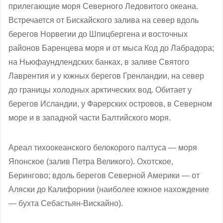
прилегающие моря Северного Ледовитого океана.
Встречается от Бискайского залива на север вдоль
берегов Норвегии до Шпицбергена и восточных
районов Баренцева моря и от мыса Код до Лабрадора;
на Ньюфаундлендских банках, в заливе Святого
Лаврентия и у южных берегов Гренландии, на север
до границы холодных арктических вод. Обитает у
берегов Исландии, у Фарерских островов, в Северном
море и в западной части Балтийского моря.
Ареал тихоокеанского белокорого палтуса — моря
Японское (залив Петра Великого). Охотское,
Берингово; вдоль берегов Северной Америки — от
Аляски до Калифорнии (наиболее южное нахождение
— бухта Себастьян-Вискайно).