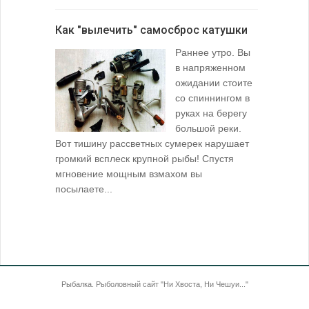
лопаточко
Как "вылечить" самосброс катушки
За лещом
Раннее утро. Вы
в напряженном
ожидании стоите
со спиннингом в
руках на берегу
большой реки.
Вот тишину рассветных сумерек нарушает
поклевку: 
громкий всплеск крупной рыбы! Спустя
кормушкой 
мгновение мощным взмахом вы
посылаете...
Рыбалка. Рыболовный сайт "Ни Хвоста, Ни Чешуи..."