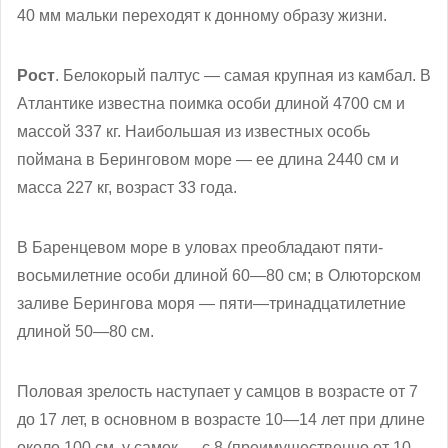
40 мм мальки переходят к донному образу жизни.
Рост
. Белокорый палтус — самая крупная из камбал. В
Атлантике известна поимка особи длиной 4700 см и
массой 337 кг. Наибольшая из известных особь
поймана в Беринговом море — ее длина 2440 см и
масса 227 кг, возраст 33 года.
В Баренцевом море в уловах преобладают пяти-
восьмилетние особи длиной 60—80 см; в Олюторском
заливе Берингова моря — пяти—тринадцатилетние
длиной 50—80 см.
Половая зрелость наступает у самцов в возрасте от 7
до 17 лет, в основном в возрасте 10—14 лет при длине
около 100 см, у самок — с 8 (преимущественно от 10—