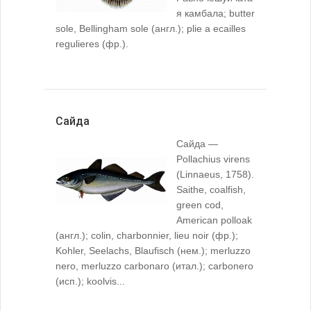
я камбала; butter
sole, Bellingham sole (англ.); plie a ecailles
regulieres (фр.).
Сайда
Сайда —
Pollachius virens
(Linnaeus, 1758).
Saithe, coalfish,
green cod,
American polloak
(англ.); colin, charbonnier, lieu noir (фр.);
Kohler, Seelachs, Blaufisch (нем.); merluzzo
nero, merluzzo carbonaro (итал.); carbonero
(исп.); koolvis...