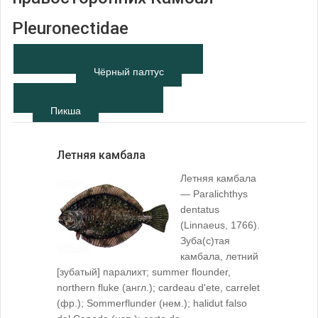
Pleuronectidae
Чёрный палтус
Пикша
Летняя камбала
Летняя камбала
— Paralichthys
dentatus
(Linnaeus, 1766).
Зуба(с)тая
камбала, летний
[зубатый] паралихт; summer flounder,
northern fluke (англ.); cardeau d'ete, carrelet
(фр.); Sommerflunder (нем.); halidut falso