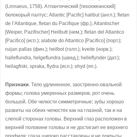
(Linnaeus, 1758). Атлантический [тихоокеанский]
белокорый палтус; Atlantic [Pacific] halibut (англ.); fletan
de I’Atlantique, fletan du Pacifique (фр.); Atlantischer
[Weiper, Pazifischer] Heilbutt (нем.); fletan del Atlantico
[Pacifico] (исп.); alabote do Atlantico [Pacifico] (порт.);
ruijan pallas (фин.); heilbot (голл.); kveite (норв.);
halleflundra, helgeflundra (швед.); helleflynder (дат.);
heilagfiski, spraka, flydra (исл.); ohyd (яп.).
Признаки
. Тело удлиненное, заостренно-овальной
формы; голова умеренных размеров, рот очень
большой. Обе челюсти симметричные; зубы хорошо
развиты на обеих челюстях как на глазной, так и на
слепой сторонах головы. Верхний глаз расположен в
верхней половине головы и не достигает ее верхнего
профиля; глаза широко расставлены и не покрыты