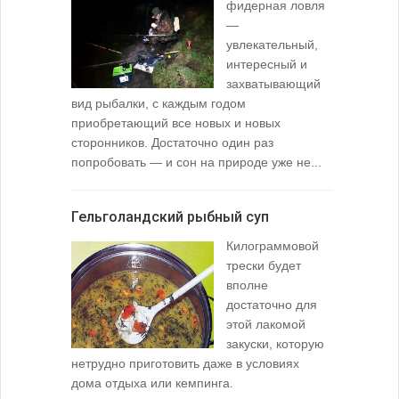
фидерная ловля
—
увлекательный,
интересный и
захватывающий
вид рыбалки, с каждым годом
содержимо
приобретающий все новых и новых
взглянуть 
сторонников. Достаточно один раз
Тысячи охо
попробовать — и сон на природе уже не...
вопросом: 
любимой ры
Гельголандский рыбный суп
Узел для
Килограммовой
(Spade En
трески будет
вполне
достаточно для
этой лакомой
закуски, которую
нетрудно приготовить даже в условиях
дома отдыха или кемпинга.