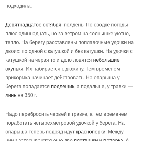
подходила.
Девятнадцатое октября
, полдень. По сводке погоды
плюс одиннадцать, но за ветром на солнышке уютно,
тепло. На берегу расставлены поплавочные удочки на
двоих: по одной с катушкой и без катушки. На удочки с
катушкой на червя то и дело ловятся
небольшие
окуньки
. Их набирается с дюжину. Тем временем
прикормка начинает действовать. На опарыша у
берега попадается
подлещик
, а подальше, у травки —
линь
на 350 г.
Надо перебросить червей к травке, а тем временем
поработать четырехметровой удочкой у берега. На
опарыша теперь подряд идут
красноперки
. Между
ними затесываются еще две
плотвички
и
густерка
. А