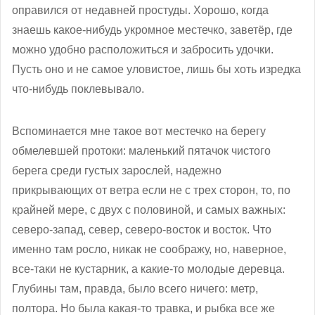
оправился от недавней простуды. Хорошо, когда
знаешь какое-нибудь укромное местечко, заветёр, где
можно удобно расположиться и забросить удочки.
Пусть оно и не самое уловистое, лишь бы хоть изредка
что-нибудь поклевывало.
Вспоминается мне такое вот местечко на берегу
обмелевшей протоки: маленький пятачок чистого
берега среди густых зарослей, надежно
прикрывающих от ветра если не с трех сторон, то, по
крайней мере, с двух с половиной, и самых важных:
северо-запад, север, северо-восток и восток. Что
именно там росло, никак не соображу, но, наверное,
все-таки не кустарник, а какие-то молодые деревца.
Глубины там, правда, было всего ничего: метр,
полтора. Но была какая-то травка, и рыбка все же