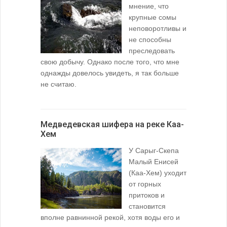
мнение, что
крупные сомы
неповоротливы и
не способны
преследовать
свою добычу. Однако после того, что мне
однажды довелось увидеть, я так больше
не считаю.
Медведевская шифера на реке Каа-
Хем
У Сарыг-Скепа
Малый Енисей
(Каа-Хем) уходит
от горных
притоков и
становится
вполне равнинной рекой, хотя воды его и