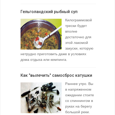
любимой ры
Гельголандский рыбный суп
Узел для
Килограммовой
(Spade En
трески будет
вполне
достаточно для
этой лакомой
закуски, которую
нетрудно приготовить даже в условиях
дома отдыха или кемпинга.
лопаточко
Как "вылечить" самосброс катушки
За лещом
Раннее утро. Вы
в напряженном
ожидании стоите
со спиннингом в
руках на берегу
большой реки.