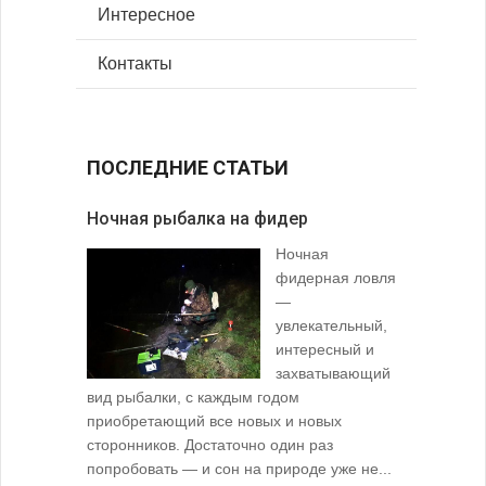
Интересное
Контакты
ПОСЛЕДНИЕ СТАТЬИ
Ночная рыбалка на фидер
В желудк
Ночная
фидерная ловля
—
увлекательный,
интересный и
захватывающий
вид рыбалки, с каждым годом
содержимо
приобретающий все новых и новых
взглянуть 
сторонников. Достаточно один раз
Тысячи охо
попробовать — и сон на природе уже не...
вопросом: 