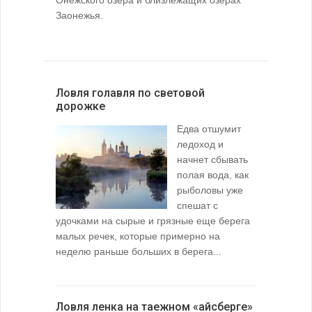
Онежского озера и близлежащих озерах
Заонежья.
Ловля голавля по световой
дорожке
Едва отшумит
ледоход и
начнет сбывать
полая вода, как
рыболовы уже
спешат с
удочками на сырые и грязные еще берега
малых речек, которые примерно на
неделю раньше больших в берега...
Ловля ленка на таежном «айсберге»