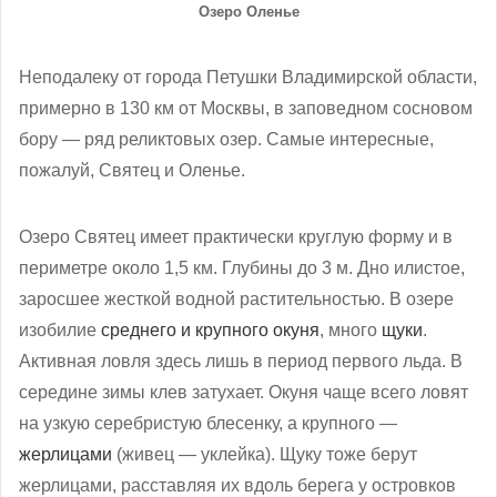
Озеро Оленье
Неподалеку от города Петушки Владимирской области,
примерно в 130 км от Москвы, в заповедном сосновом
бору — ряд реликтовых озер. Самые интересные,
пожалуй, Святец и Оленье.
Озеро Святец имеет практически круглую форму и в
периметре около 1,5 км. Глубины до 3 м. Дно илистое,
заросшее жесткой водной растительностью. В озере
изобилие
среднего и крупного окуня
, много
щуки
.
Активная ловля здесь лишь в период первого льда. В
середине зимы клев затухает. Окуня чаще всего ловят
на узкую серебристую блесенку, а крупного —
жерлицами
(живец — уклейка). Щуку тоже берут
жерлицами, расставляя их вдоль берега у островков