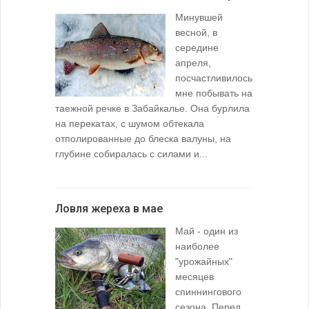
Минувшей
весной, в
середине
апреля,
посчастливилось
мне побывать на
таежной речке в Забайкалье. Она бурлила
на перекатах, с шумом обтекала
отполированные до блеска валуны, на
глубине собиралась с силами и...
Ловля жереха в мае
Май - один из
наиболее
"урожайных"
месяцев
спиннингового
сезона. Перед