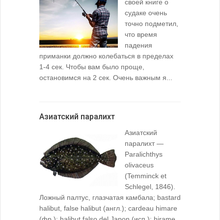
своей книге о
судаке очень
точно подметил,
что время
падения
приманки должно колебаться в пределах
1-4 сек. Чтобы вам было проще,
остановимся на 2 сек. Очень важным я...
Азиатский паралихт
Азиатский
паралихт —
Paralichthys
olivaceus
(Temminck et
Schlegel, 1846).
Ложный палтус, глазчатая камбала; bastard
halibut, false halibut (англ.); cardeau himare
(фр.); halibut falso del Japon (исп.): hirame