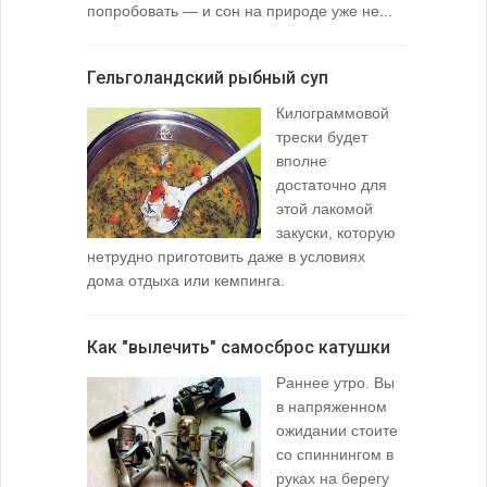
попробовать — и сон на природе уже не...
вопросом: 
любимой ры
Гельголандский рыбный суп
Узел для
Килограммовой
(Spade En
трески будет
вполне
достаточно для
этой лакомой
закуски, которую
нетрудно приготовить даже в условиях
дома отдыха или кемпинга.
лопаточко
Как "вылечить" самосброс катушки
За лещом
Раннее утро. Вы
в напряженном
ожидании стоите
со спиннингом в
руках на берегу