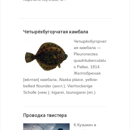
Четырёхбугорчатая камбала
Четырёхбугорчат
ая камбала —
Pleuronectes
quadrituberculatu
s Pallas, 1814.
Желтобрюхая
[жёлтая] камбала; Alaska plaice, yellow-
bellied flounder (англ.); Vierhockerige
Scholle (нем.); kigarei, tsunogarei (яп.).
Проводка твистера
К.Кузьмин в