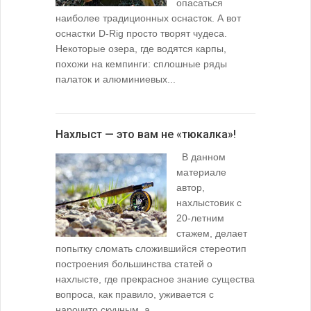
опасаться
наиболее традиционных оснасток. А вот
оснастки D-Rig просто творят чудеса.
Некоторые озера, где водятся карпы,
похожи на кемпинги: сплошные ряды
палаток и алюминиевых...
Нахлыст — это вам не «тюкалка»!
В данном
материале
автор,
нахлыстовик с
20-летним
стажем, делает
попытку сломать сложившийся стереотип
построения большинства статей о
нахлысте, где прекрасное знание существа
вопроса, как правило, уживается с
нарочито скучным, а...