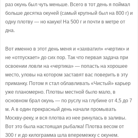
раз окунь был чуть меньше. Всего в тот день я поймал
больше десятка окуней (самый крупный был на 800 г) и
одну плотву — но какую! На 500 г и почти в метре от
дна.
Вот именно в этот день меня и «захватил» «чертик» и
не «отпускает» до сих пор. Так что первая задача при
освоении ловли на «чертика» — попасть на хорошее
место, уловы на котором заставят вас поверить в эту
приманку. Потом я стал облавливать «Чистый» карьер
уже планомерно. Плотвы местной было мало, в
основном брал окунь — по руслу на глубине от 4,5 до 7
м. А в один прекрасный день начали промывать
Москву-реку, и вся плотва из нее ринулась в заливы.
Вот это была настоящая рыбалка! Плотва весом от
300 г и до килограмма шла вперемежку с окунем.