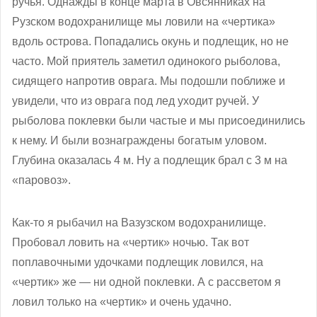
ручья. Однажды в конце марта в Овсянниках на
Рузском водохранилище мы ловили на «чертика»
вдоль острова. Попадались окунь и подлещик, но не
часто. Мой приятель заметил одинокого рыболова,
сидящего напротив оврага. Мы подошли поближе и
увидели, что из оврага под лед уходит ручей. У
рыболова поклевки были частые и мы присоединились
к нему. И были вознаграждены богатым уловом.
Глубина оказалась 4 м. Ну а подлещик брал с 3 м на
«паровоз».
Как-то я рыбачил на Вазузском водохранилище.
Пробовал ловить на «чертик» ночью. Так вот
поплавочными удочками подлещик ловился, на
«чертик» же — ни одной поклевки. А с рассветом я
ловил только на «чертик» и очень удачно.