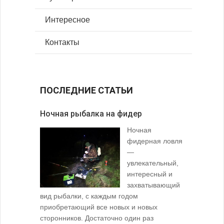
Интересное
Контакты
ПОСЛЕДНИЕ СТАТЬИ
Ночная рыбалка на фидер
В желудк
Ночная
фидерная ловля
—
увлекательный,
интересный и
захватывающий
вид рыбалки, с каждым годом
содержимо
приобретающий все новых и новых
взглянуть 
сторонников. Достаточно один раз
Тысячи охо