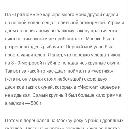
На «Грязном» же карьере много моих друзей сидели
на ночной ловле леща с обильной подкормкой. Утром и
днем по неписаному рыбацкому закону практически
никто к этим лункам не приближался. Мне же было
разрешено здесь рыбачить. Первый мой улов был
просто удивителен. Я знал, что нередко у лещатников
на 8 - 9-метровой глубине попадались крупные окуни.
Так вот за какой-то час-два я поймал на «чертика»
(кстати, он у меня стоял небольшой) около двух
десятков таких окуней, которых в «Чистом» карьере и
не видывал. Самый крупный был больше килограмма,
а мелкий — 500 г!
Потом я перебрался на Москву-реку в район дровяных
складов. Здесь на «чертик» ловились крупная плотва,