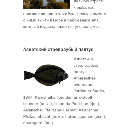
давнюю страсть
к рыбалке,
пригласили приехать в Балаклаву и вместе
с ними выйти в море в район мыса Айя,
который издавна славится уловистыми...
Азиатский стрелозубый палтус
Азиатский
стрелозубый
палтус —
Atheresthes
evermanni
Jordan et Starks,
1904. Kamchatka flounder, arrowtooth
flounder (англ.); fletan du Pacifique (фр.);
Asiatischer Pfeilzahn-Heilbutt. Asiatischer
Pfeilzahnhecht (нем.); halibut japones (исп.);
aburagarei (яп.).