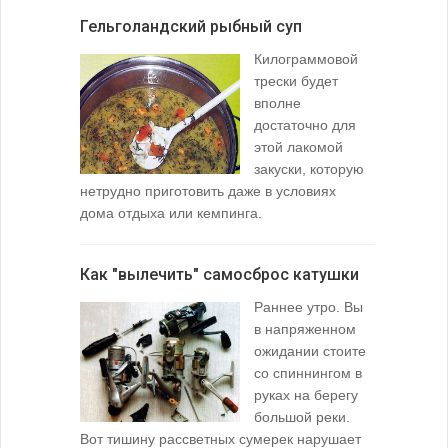
Гельголандский рыбный суп
Узел для
Килограммовой
(Spade En
трески будет
вполне
достаточно для
этой лакомой
закуски, которую
нетрудно приготовить даже в условиях
дома отдыха или кемпинга.
лопаточко
Как "вылечить" самосброс катушки
За лещом
Раннее утро. Вы
в напряженном
ожидании стоите
со спиннингом в
руках на берегу
большой реки.
Вот тишину рассветных сумерек нарушает