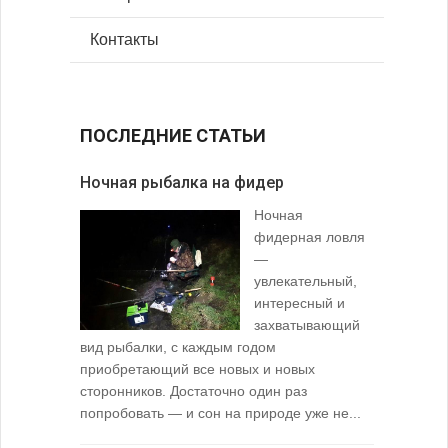
Контакты
ПОСЛЕДНИЕ СТАТЬИ
Ночная рыбалка на фидер
В желудк
Ночная
фидерная ловля
—
увлекательный,
интересный и
захватывающий
вид рыбалки, с каждым годом
содержимо
приобретающий все новых и новых
взглянуть 
сторонников. Достаточно один раз
Тысячи охо
попробовать — и сон на природе уже не...
вопросом: 
любимой ры