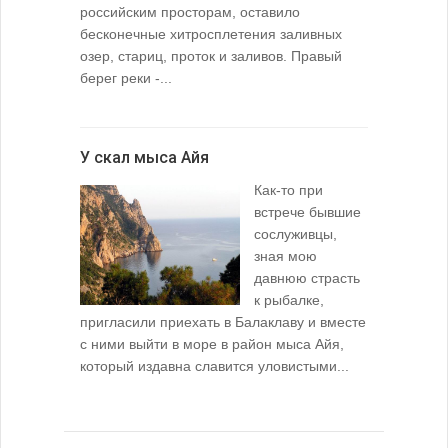
российским просторам, оставило
бесконечные хитросплетения заливных
озер, стариц, проток и заливов. Правый
берег реки -...
У скал мыса Айя
Как-то при
встрече бывшие
сослуживцы,
зная мою
давнюю страсть
к рыбалке,
пригласили приехать в Балаклаву и вместе
с ними выйти в море в район мыса Айя,
который издавна славится уловистыми...