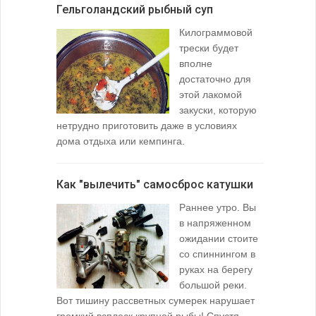
Гельголандский рыбный суп
Узел для
Килограммовой
(Spade En
трески будет
вполне
достаточно для
этой лакомой
закуски, которую
нетрудно приготовить даже в условиях
дома отдыха или кемпинга.
лопаточко
Как "вылечить" самосброс катушки
За лещом
Раннее утро. Вы
в напряженном
ожидании стоите
со спиннингом в
руках на берегу
большой реки.
Вот тишину рассветных сумерек нарушает
поклевку: 
громкий всплеск крупной рыбы! Спустя