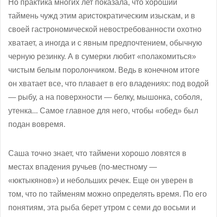
Но практика многих лет показала, что хороший
таймень чужд этим аристократическим изыскам, и в
своей гастрономической невостребованности охотно
хватает, а иногда и с явным предпочтением, обычную
черную резинку. А в сумерки любит «полакомиться»
чистым белым поролончиком. Ведь в конечном итоге
он хватает все, что плавает в его владениях: под водой
— рыбу, а на поверхности — белку, мышонка, соболя,
утенка... Самое главное для него, чтобы «обед» был
подан вовремя.
Саша точно знает, что таймени хорошо ловятся в
местах впадения ручьев (по-местному —
«юктыкянов») и небольших речек. Еще он уверен в
том, что по тайменям можно определять время. По его
понятиям, эта рыба берет утром с семи до восьми и