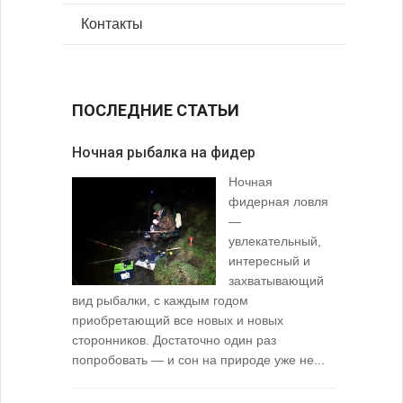
Контакты
ПОСЛЕДНИЕ СТАТЬИ
Ночная рыбалка на фидер
В желудк
Ночная
фидерная ловля
—
увлекательный,
интересный и
захватывающий
вид рыбалки, с каждым годом
содержимо
приобретающий все новых и новых
взглянуть 
сторонников. Достаточно один раз
Тысячи охо
попробовать — и сон на природе уже не...
вопросом: 
любимой ры