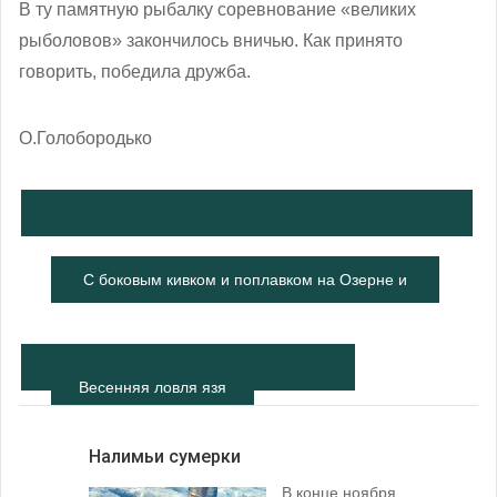
В ту памятную рыбалку соревнование «великих
рыболовов» закончилось вничью. Как принято
говорить, победила дружба.
О.Голобородько
С боковым кивком и поплавком на Озерне и
Вейне
Весенняя ловля язя
Налимьи сумерки
В конце ноября