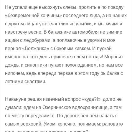
Не успели еще высохнуть слезы, пролитые по поводу
«безвременной кончины» последнего льда, а на наших
с другом лицах уже счастливые улыбки, и мы мчимся
навстречу весне. В багажнике автомобиля не зимние
ящики с ледобурами, а поплавочные удочки и моя
верная «Волжанка» с боковым кивком. И пускай
именно на этот день пришелся слом погоды! Моросит
дождь, и синоптики пугают похолоданием, но нам все
нипочем, ведь впереди первая в этом году рыбалка с
летними снастями.
Накануне решая извечный вопрос «куда?!», долго не
думали: едем на Озернинское водохранилище, а там
по месту определимся. По дороге решаем начать с
самых верховий. Умом, конечно, понимаем: рановато