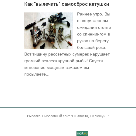
Как "вылечить" самосброс катушки
За лещом
Раннее утро. Вы
в напряженном
ожидании стоите
со спиннингом в
руках на берегу
большой реки.
Вот тишину рассветных сумерек нарушает
поклевку: 
громкий всплеск крупной рыбы! Спустя
кормушкой 
мгновение мощным взмахом вы
посылаете...
Рыбалка. Рыболовный сайт "Ни Хвоста, Ни Чешуи..."