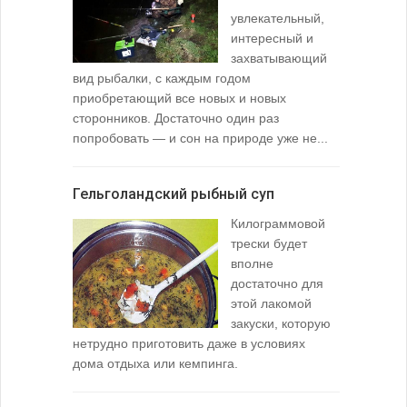
увлекательный,
интересный и
захватывающий
вид рыбалки, с каждым годом
содержимо
приобретающий все новых и новых
взглянуть 
сторонников. Достаточно один раз
Тысячи охо
попробовать — и сон на природе уже не...
вопросом: 
любимой ры
Гельголандский рыбный суп
Узел для
Килограммовой
(Spade En
трески будет
вполне
достаточно для
этой лакомой
закуски, которую
нетрудно приготовить даже в условиях
дома отдыха или кемпинга.
лопаточко