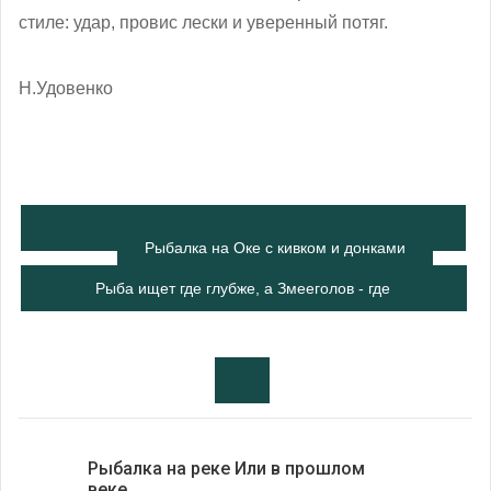
стиле: удар, провис лески и уверенный потяг.
Н.Удовенко
Рыбалка на Оке с кивком и донками
Рыба ищет где глубже, а Змееголов - где
теплее
Рыбалка на реке Или в прошлом
веке