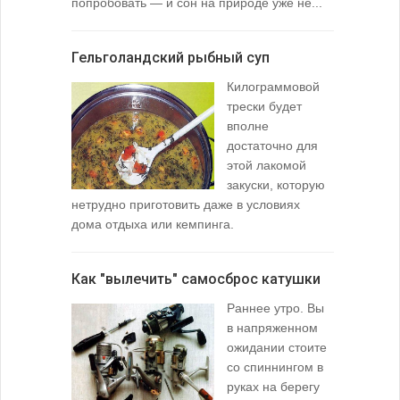
попробовать — и сон на природе уже не...
вопросом: 
любимой ры
Гельголандский рыбный суп
Узел для
Килограммовой
(Spade En
трески будет
вполне
достаточно для
этой лакомой
закуски, которую
нетрудно приготовить даже в условиях
дома отдыха или кемпинга.
лопаточко
Как "вылечить" самосброс катушки
За лещом
Раннее утро. Вы
в напряженном
ожидании стоите
со спиннингом в
руках на берегу