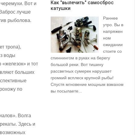
Как "вылечить" самосброс
черемухи. Вот и
катушки
З
 Заброс лучше
Раннее
отив рыболова.
утро. Вы в
напряжен
ном
ожидании
ет тропа),
стоите со
из воды
спиннингом в руках на берегу
их
 «железок» и тот
большой реки. Вот тишину
пр
рассветных сумерек нарушает
ко
тавляют больших
громкий всплеск крупной рыбы!
ле
рспективные
Спустя мгновение мощным взмахом
прохожу по
вы посылаете...
лиалов». Волга
рекаты. Здесь и
р возможных