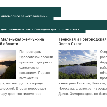
 автомобиле за «оковалками»
 для спиннингистов и благодать для поплавочника
. Маленькая жемчужина
Тверская и Новгородская
й области
Озеро Охват
По просторам
Озе
Ярославской области
рас
протекают две реки с
Анд
одинаковым
рай
названием. Первая
обл
вытекает из
про
а, что находится у города
в него реки Волкота, Новинка
алесский. Вторая пересекает
Нетесьма, а вытекает из озер
 пару десятков километров
Двина. Заморов здесь не бывае