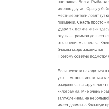
настоящая Волга. Рыбалка 
именно другая. Сразу у бе
местные жители ловят тут
о
приманки. Снасть просто «м
удару, т.к. всякие кивки зд
окунь — граммов до шестисо
отклонением лепестка. Кле
блесны скоро закончатся — 
Поэтому советую подмотку л
Если неохота находиться в 
ухо — можно сместиться мет
разделяясь на струи, летит
килограмма. Мне очень нра
заглублением, на небольшой
имеет довольно большую пр