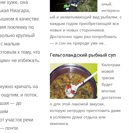
 не хуже, она
ьный,
ькая Ниагара,
интересн
ый и захватывающий вид рыбалки, с
35
ышком в качестве
каждым годом приобретающий все
со
ляя поклевку по
новых и новых сторонников.
вз
довольно крупный
Достаточно один раз попробовать
пр
— и сон на природе уже не...
щу
, с малым
та
товым к тому, что
Гельголандский рыбный суп
на.
ции» не избежать.
Килограм
Уз
мовой
(S
трески
будет
нужно кричать на
вполне
ощутим, и поток,
достаточн
ьшая — до
о для этой лакомой закуски,
которую нетрудно приготовить даже
ьшим
в условиях дома отдыха или
т участок реки
не
кемпинга.
 — почти
ло