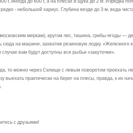
0 г, иногда до 600 г, а на плесах и щука до 2 кг. Изредка п
 редко - небольшой хариус. Глубина везде до 3 м, вода чиста
 московским меркам), кругом лес, тишина, грибы-ягоды — де
 сюда на машине, захватив резиновую лодку. «Железного 
м случае вам будут доступны все рыбьи «закуточки».
года, то можно через Селище с левым поворотом проехать л
у выехать практически на берег на плесы, правда, к их нач
.
итесь с друзьями!