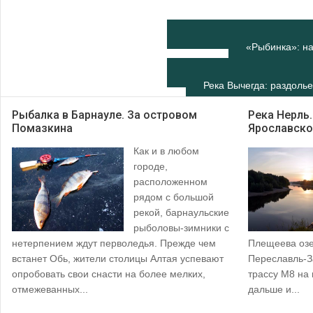
«Рыбинка»: на
Река Вычегда: раздолье
Рыбалка в Барнауле. За островом
Река Нерль
Помазкина
Ярославско
Как и в любом
городе,
расположенном
рядом с большой
рекой, барнаульские
рыболовы-зимники с
нетерпением ждут перволедья. Прежде чем
Плещеева озер
встанет Обь, жители столицы Алтая успевают
Переславль-З
опробовать свои снасти на более мелких,
трассу М8 на
отмежеванных...
дальше и...