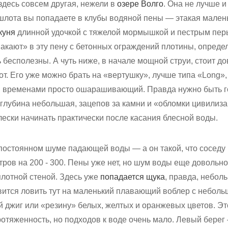
здесь совсем другая, нежели в
озере Волго
. Она не лучше и
йшлота вы попадаете в клубы водяной пены — этакая мален
куня
длинной удочкой с тяжелой мормышкой и пестрым пер
акают» в эту пену с бетонных ограждений плотины, опреде
есь бесполезны. А чуть ниже, в начале мощной струи, стоит 
т. Его уже можно брать на «вертушку», лучше типа «Long»
в временами просто ошарашивающий. Правда нужно быть го
глубина небольшая, зацепов за камни и «обломки цивилиза
ески начинать практически после касания блесной воды.
постоянном шуме падающей воды — а он такой, что соседу 
ров на 200 - 300. Пены уже нет, но шум воды еще довольно 
 плотной стеной. Здесь уже
попадается щука
, правда, небол
вится ловить тут на маленький плавающий воблер с небол
 джиг или «резину» белых, желтых и оранжевых цветов. Это
отяженность, но подходов к воде очень мало. Левый берег