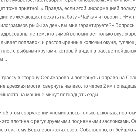
удет тоже приятно!..» Правда, если этой информацией поль
дин из желающих поехать на базу «Чайка» и говорит: «Ну, п
о килограммов рыбы за день вы мне гарантируете?» Вопросы
я адресованы не тем, кто зимой вспоминает только вкус жаре
адывает поплавок, и растопыренные колючки окуня, гуляюще
и плес с рыбьими кругами, который виден в рассветной дым
...
 трассу в сторону Селижарова и повернуть направо на Сели
не доезжая моста, свернуть налево, то через 2 км попадешь
бейшлота на машине минут пятнадцать езды.
 об этом сооружении упоминалось только вскользь, поэтому
это плотина с регулируемыми подъемными заслонками. О
всю систему Верхневолжских озер. Собственно, от бейшлот