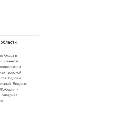
 области.
ро Охват в
положено в
реапольском
оне Тверской
асти. Водоем
точный. Впадают
, Жаберня и
а Западная
т...