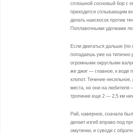
сплошной сосновый бор с о
приходится сплывающим вни
делать наискосок против те
Поплавочными удочками лов
Если двигаться дальше (по п
попадаешь уже на типично 
огромными округлыми валун
же джиг — главное, к воде 
хлопот. Течение несильное
места, но они на любителя
тропинке еще 2 — 2,5 км ниж
Рай, наверное, сначала был 
делает изгиб вправо под пр
омутинки, и суводи с обра