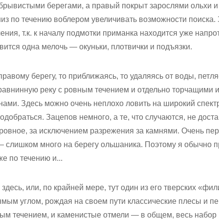
брывистыми берегами, а правый покрыт зарослями ольхи и 
з по течению воблером увеличивать возможности поиска.
чения, т.к. к началу подмотки приманка находится уже напр
ится одна мелочь — окуньки, плотвички и подъязки.
равому берегу, то приближаясь, то удаляясь от воды, петля
равнинную реку с ровным течением и отдельно торчащими 
ами. Здесь можно очень неплохо ловить на широкий спектр
подобраться. Зацепов немного, а те, что случаются, не дос
, ровное, за исключением разрежения за камнями. Очень пе
 — слишком много на берегу ольшаника. Поэтому я обычно 
е по течению и...
здесь, или, по крайней мере, тут один из его тверских «фи
ямым углом, рождая на своем пути классические плесы и пе
тным течением, и каменистые отмели — в общем, весь набо