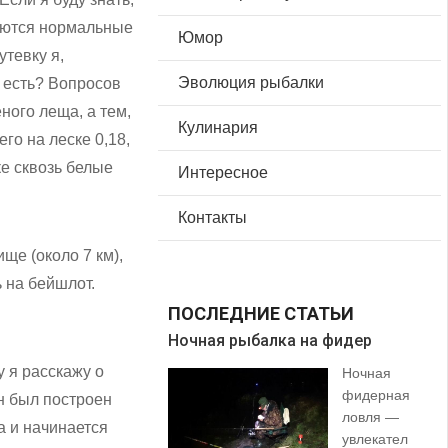
зуются нормальные
Юмор
утевку я,
Эволюция рыбалки
 есть? Вопросов
ного леща, а тем,
Кулинария
го на леске 0,18,
ке сквозь белые
Интересное
Контакты
ще (около 7 км),
 на бейшлот.
ПОСЛЕДНИЕ СТАТЬИ
Ночная рыбалка на фидер
В 
 я расскажу о
Ночная
фидерная
н был построен
ловля —
а и начинается
увлекател