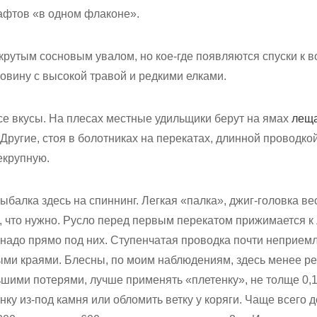
афтов «в одном флаконе».
 крутым сосновым увалом, но кое-где появляются спуски к в
овину с высокой травой и редкими елками.
се вкусы. На плесах местные удильщики берут на ямах
лещ
. Другие, стоя в болотниках на перекатах, длинной проводко
некрупную.
ыбалка здесь на спиннинг. Легкая «палка», джиг-головка вес
, что нужно. Русло перед первым перекатом прижимается к 
 надо прямо под них. Ступенчатая проводка почти неприемле
рыми краями. Блесны, по моим наблюдениям, здесь менее ре
ьшими потерями, лучше применять «плетенку», не толще 0,
ку из-под камня или обломить ветку у коряги. Чаще всего 