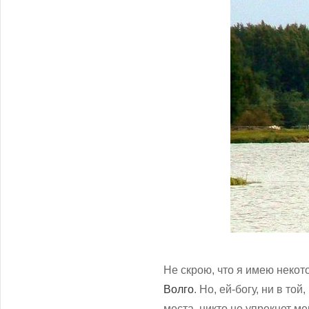
Не скрою, что я имею некот
Волго
. Но, ей-богу, ни в то
места, никто не упрекнет м