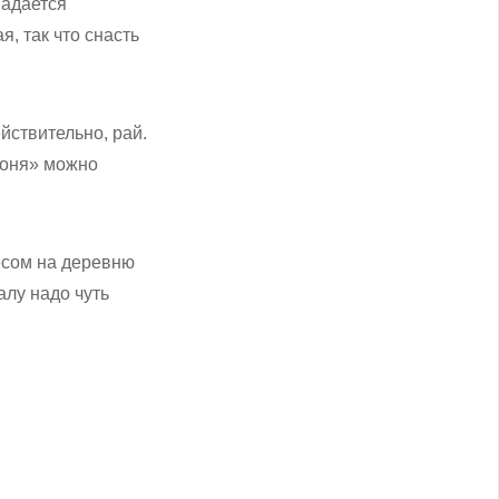
опадается
я, так что снасть
йствительно, рай.
коня» можно
есом на деревню
алу надо чуть