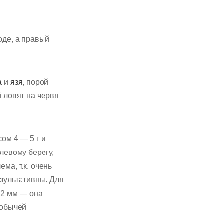
оде, а правый
а
и
язя
, порой
й ловят на червя
ом 4 — 5 г и
левому берегу,
ма, т.к. очень
зультативны. Для
12 мм — она
добычей