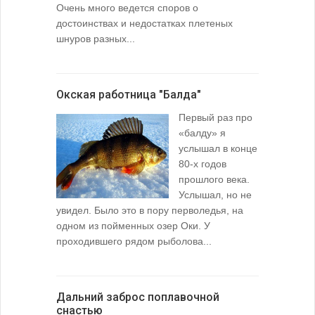
Очень много ведется споров о
достоинствах и недостатках плетеных
шнуров разных...
Окская работница "Балда"
Первый раз про
«балду» я
услышал в конце
80-х годов
прошлого века.
Услышал, но не
увидел. Было это в пору перволедья, на
одном из пойменных озер Оки. У
проходившего рядом рыболова...
Дальний заброс поплавочной
снастью