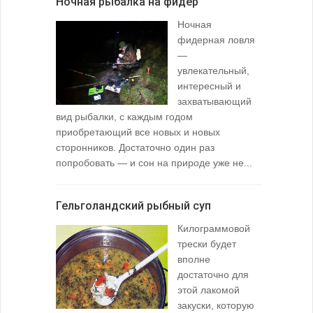
Ночная рыбалка на фидер
В желудк
Ночная
фидерная ловля
—
увлекательный,
интересный и
захватывающий
вид рыбалки, с каждым годом
содержимо
приобретающий все новых и новых
взглянуть 
сторонников. Достаточно один раз
Тысячи охо
попробовать — и сон на природе уже не...
вопросом: 
любимой ры
Гельголандский рыбный суп
Узел для
Килограммовой
(Spade En
трески будет
вполне
достаточно для
этой лакомой
закуски, которую