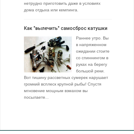
нетрудно приготовить даже в условиях
дома отдыха или кемпинга.
лопаточко
Как "вылечить" самосброс катушки
За лещом
Раннее утро. Вы
в напряженном
ожидании стоите
со спиннингом в
руках на берегу
большой реки.
Вот тишину рассветных сумерек нарушает
поклевку: 
громкий всплеск крупной рыбы! Спустя
кормушкой 
мгновение мощным взмахом вы
посылаете...